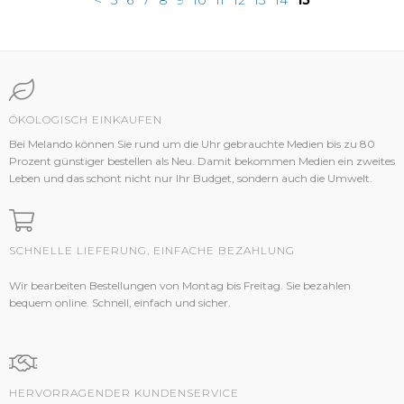
<
5
6
7
8
9
10
11
12
13
14
15
ÖKOLOGISCH EINKAUFEN
Bei Melando können Sie rund um die Uhr gebrauchte Medien bis zu 80
Prozent günstiger bestellen als Neu. Damit bekommen Medien ein zweites
Leben und das schont nicht nur Ihr Budget, sondern auch die Umwelt.
SCHNELLE LIEFERUNG, EINFACHE BEZAHLUNG
Wir bearbeiten Bestellungen von Montag bis Freitag. Sie bezahlen
bequem online. Schnell, einfach und sicher.
HERVORRAGENDER KUNDENSERVICE