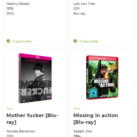
Osamu Dezaki
Lars von Trier
1978
2011
DVD
Blu-ray
Disponible
Disponible
Film
Film
Mother fucker [Blu-
Missing in action
ray]
[Blu-ray]
Nicolas Benamou
Joseph Zito
2010
1984