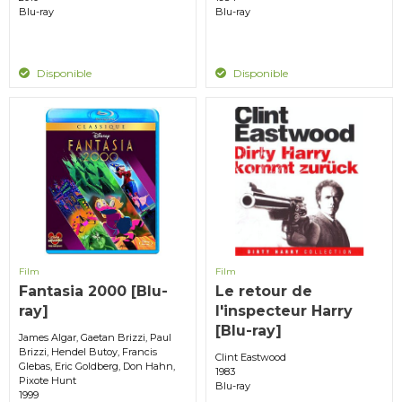
Blu-ray
Blu-ray
Disponible
Disponible
Film
Film
Fantasia 2000 [Blu-
Le retour de
ray]
l'inspecteur Harry
[Blu-ray]
James Algar, Gaetan Brizzi, Paul
Brizzi, Hendel Butoy, Francis
Clint Eastwood
Glebas, Eric Goldberg, Don Hahn,
1983
Pixote Hunt
Blu-ray
1999