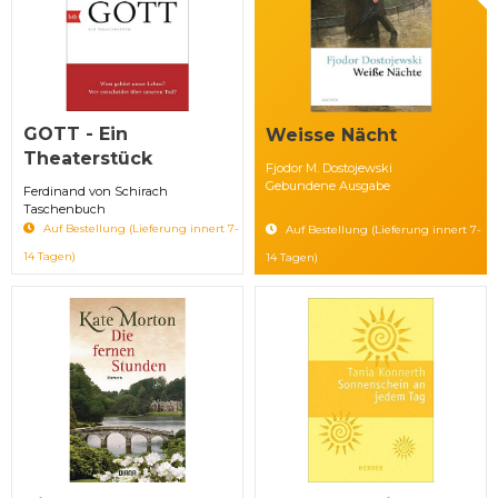
GOTT - Ein
Weisse Nächt
Theaterstück
Fjodor M. Dostojewski
Gebundene Ausgabe
Ferdinand von Schirach
Taschenbuch
Auf Bestellung (Lieferung innert 7-
Auf Bestellung (Lieferung innert 7-
14 Tagen)
14 Tagen)