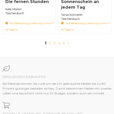
Die fernen Stunden
Sonnenschein an
jedem Tag
Kate Morton
Taschenbuch
Tania Konnerth
Taschenbuch
Auf Bestellung (Lieferung innert 7-
Auf Bestellung (Lieferung innert 7-
14 Tagen)
14 Tagen)
1
2
3
4
5
>
ÖKOLOGISCH EINKAUFEN
Bei Melando können Sie rund um die Uhr gebrauchte Medien bis zu 80
Prozent günstiger bestellen als Neu. Damit bekommen Medien ein zweites
Leben und das schont nicht nur Ihr Budget, sondern auch die Umwelt.
SCHNELLE LIEFERUNG, EINFACHE BEZAHLUNG