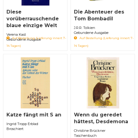
Diese
Die Abenteuer des
vorüberrauschende
Tom Bombadil
blaue einzige Welt
J.R.R. Tolkien
Gebundene Ausgabe
Verena Kast
Auf Bestellung (Lieferung innert 7-
Auf Bestellung (Lieferung innert 7-
Gebundene Ausgabe
14 Tagen)
14 Tagen)
Katze fängt mit S an
Wenn du geredet
hättest, Desdemona
Ingrid Tropp Erblad
Broschiert
Christine Brückner
Taschenbuch