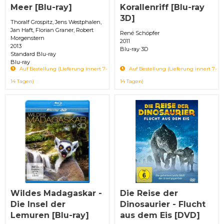
Meer [Blu-ray]
Korallenriff [Blu-ray
3D]
Thoralf Grospitz, Jens Westphalen,
Jan Haft, Florian Graner, Robert
René Schöpfer
Morgenstern
2011
2013
Blu-ray 3D
Standard Blu-ray
Blu-ray
Auf Bestellung (Lieferung innert 7-
Auf Bestellung (Lieferung innert 7-
14 Tagen)
14 Tagen)
Wildes Madagaskar -
Die Reise der
Die Insel der
Dinosaurier - Flucht
Lemuren [Blu-ray]
aus dem Eis [DVD]