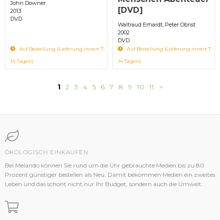
John Downer
[DVD]
2013
DVD
Waltraud Erhardt, Peter Obrist
2002
DVD
Auf Bestellung (Lieferung innert 7-
Auf Bestellung (Lieferung innert 7-
14 Tagen)
14 Tagen)
1
2
3
4
5
6
7
8
9
10
11
>
ÖKOLOGISCH EINKAUFEN
Bei Melando können Sie rund um die Uhr gebrauchte Medien bis zu 80
Prozent günstiger bestellen als Neu. Damit bekommen Medien ein zweites
Leben und das schont nicht nur Ihr Budget, sondern auch die Umwelt.