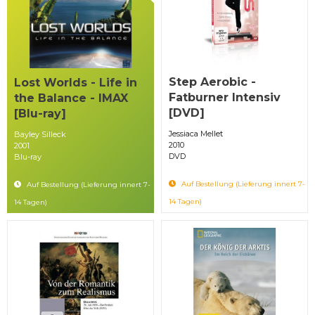
Step Aerobic -
Lost Worlds - Life in
Fatburner Intensiv
the Balance - IMAX
[DVD]
[Blu-ray]
Jessiaca Mellet
Bayley Silleck
2010
2001
DVD
Blu-ray
Auf Bestellung (Lieferung innert 7-
Auf Bestellung (Lieferung innert 7-
14 Tagen)
14 Tagen)