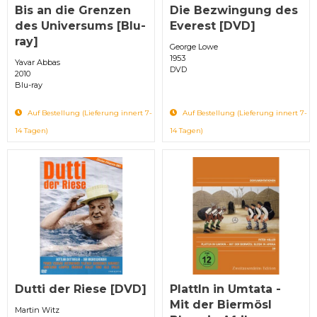
Bis an die Grenzen
Die Bezwingung des
des Universums [Blu-
Everest [DVD]
ray]
George Lowe
1953
Yavar Abbas
DVD
2010
Blu-ray
Auf Bestellung (Lieferung innert 7-
Auf Bestellung (Lieferung innert 7-
14 Tagen)
14 Tagen)
Dutti der Riese [DVD]
Plattln in Umtata -
Mit der Biermösl
Martin Witz