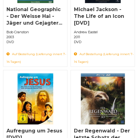
National Geographic
Michael Jackson -
- Der Weisse Hai -
The Life of an Icon
Jäger und Gejagter...
[DVD]
Bob Cranston
Andrew Eastel
2003
2011
DVD
DVD
Auf Bestellung (Lieferung innert 7-
Auf Bestellung (Lieferung innert 7-
14 Tagen)
14 Tagen)
Aufregung um Jesus
Der Regenwald - Der
[DVD]
letzte Schatz der