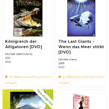
Königreich der
The Last Giants -
Alligatoren [DVD]
Wenn das Meer stirbt
[DVD]
Michael Watchulonis
2012
Daniele Grieco
DVD
2009
DVD
Auf Bestellung (Lieferung innert 7-
Auf Bestellung (Lieferung innert 7-
14 Tagen)
14 Tagen)
Spezialpreis