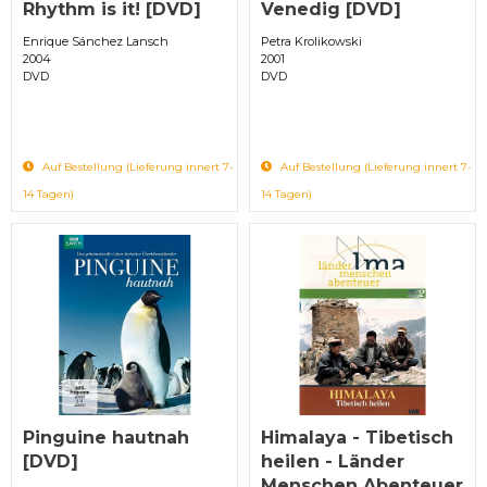
Rhythm is it! [DVD]
Venedig [DVD]
Enrique Sánchez Lansch
Petra Krolikowski
2004
2001
DVD
DVD
Auf Bestellung (Lieferung innert 7-
Auf Bestellung (Lieferung innert 7-
14 Tagen)
14 Tagen)
Pinguine hautnah
Himalaya - Tibetisch
[DVD]
heilen - Länder
Menschen Abenteuer