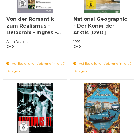
Von der Romantik
National Geographic
zum Realismus -
- Der König der
Delacroix - Ingres -...
Arktis [DVD]
Alain Jaubert
1999
DVD
DVD
Auf Bestellung (Lieferung innert 7-
Auf Bestellung (Lieferung innert 7-
14 Tagen)
14 Tagen)