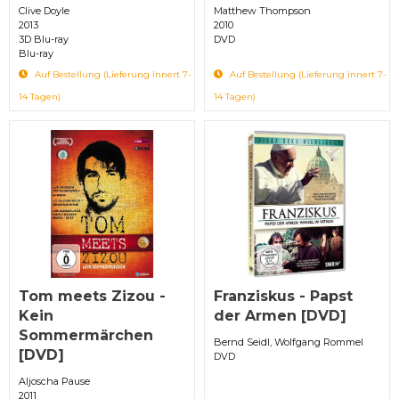
Clive Doyle
Matthew Thompson
2013
2010
3D Blu-ray
DVD
Blu-ray
Auf Bestellung (Lieferung innert 7-
Auf Bestellung (Lieferung innert 7-
14 Tagen)
14 Tagen)
Tom meets Zizou -
Franziskus - Papst
Kein
der Armen [DVD]
Sommermärchen
Bernd Seidl, Wolfgang Rommel
[DVD]
DVD
Aljoscha Pause
2011