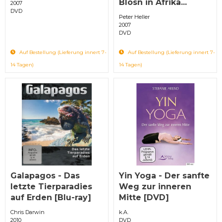
Blosn in Afrika...
2007
DVD
Peter Heller
2007
DVD
Auf Bestellung (Lieferung innert 7-
Auf Bestellung (Lieferung innert 7-
14 Tagen)
14 Tagen)
Galapagos - Das
Yin Yoga - Der sanfte
letzte Tierparadies
Weg zur inneren
auf Erden [Blu-ray]
Mitte [DVD]
Chris Darwin
k.A.
2010
DVD