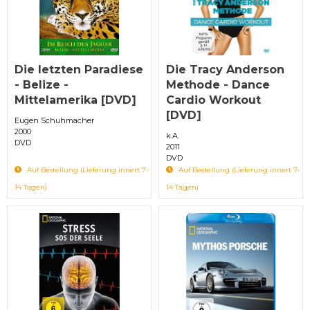
Die letzten Paradiese
Die Tracy Anderson
- Belize -
Methode - Dance
Mittelamerika [DVD]
Cardio Workout
[DVD]
Eugen Schuhmacher
2000
k.A.
DVD
2011
DVD
Auf Bestellung (Lieferung innert 7-
Auf Bestellung (Lieferung innert 7-
14 Tagen)
14 Tagen)