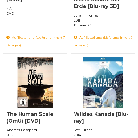
Erde [Blu-ray 3D]
k.A.
DVD
Julian Thomas
2011
Blu-ray 3D
Auf Bestellung (Lieferung innert 7-
Auf Bestellung (Lieferung innert 7-
14 Tagen)
14 Tagen)
The Human Scale
Wildes Kanada [Blu-
(OmU) [DVD]
ray]
Andreas Dalsgaard
Jeff Turner
2012
2014