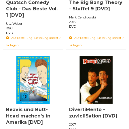
Quatsch Comedy
The Big Bang Theory
Club - Das Beste Vol.
- Staffel 9 [DVD]
1 [DVD]
Mark Cendrowski
2016
Utz Weber
DVD
1998
DVD
Auf Bestellung (Lieferung innert 7-
Auf Bestellung (Lieferung innert 7-
14 Tagen)
14 Tagen)
Beavis und Butt-
DivertiMento -
Head machen's in
zuvieliSation [DVD]
Amerika [DVD]
2007
DVD