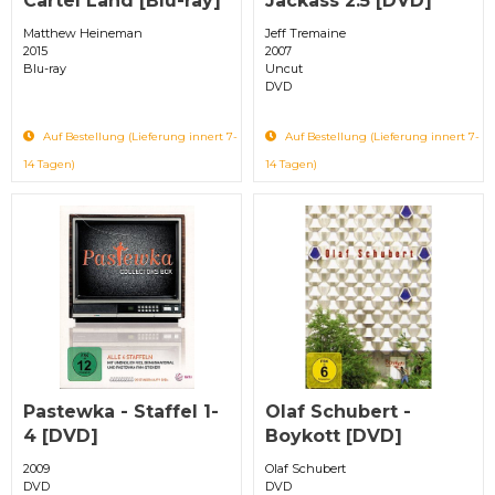
Cartel Land [Blu-ray]
Jackass 2.5 [DVD]
Matthew Heineman
Jeff Tremaine
2015
2007
Blu-ray
Uncut
DVD
Auf Bestellung (Lieferung innert 7-
Auf Bestellung (Lieferung innert 7-
14 Tagen)
14 Tagen)
Pastewka - Staffel 1-
Olaf Schubert -
4 [DVD]
Boykott [DVD]
2009
Olaf Schubert
DVD
DVD