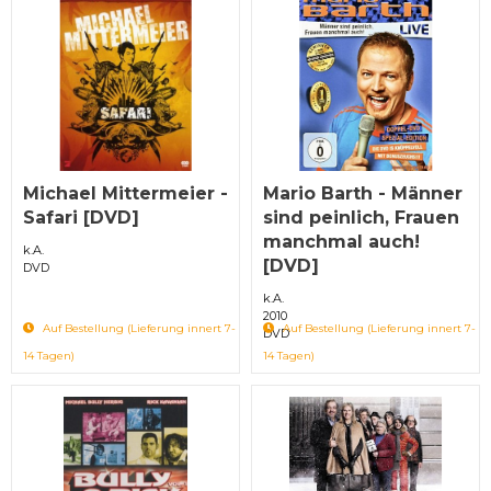
Michael Mittermeier -
Mario Barth - Männer
Safari [DVD]
sind peinlich, Frauen
manchmal auch!
k.A.
[DVD]
DVD
k.A.
2010
Auf Bestellung (Lieferung innert 7-
Auf Bestellung (Lieferung innert 7-
DVD
14 Tagen)
14 Tagen)