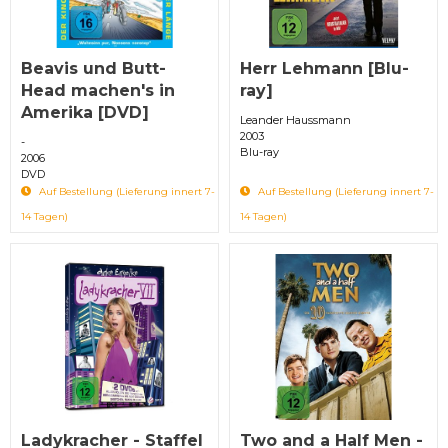
Beavis und Butt-
Herr Lehmann [Blu-
Head machen's in
ray]
Amerika [DVD]
Leander Haussmann
2003
-
Blu-ray
2006
DVD
Auf Bestellung (Lieferung innert 7-
Auf Bestellung (Lieferung innert 7-
14 Tagen)
14 Tagen)
Ladykracher - Staffel
Two and a Half Men -