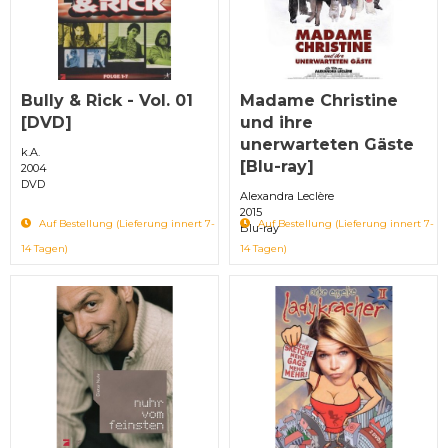
Bully & Rick - Vol. 01
Madame Christine
[DVD]
und ihre
unerwarteten Gäste
k.A.
[Blu-ray]
2004
DVD
Alexandra Leclère
2015
Auf Bestellung (Lieferung innert 7-
Auf Bestellung (Lieferung innert 7-
Blu-ray
14 Tagen)
14 Tagen)