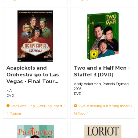
Acapickels and
Two and a Half Men -
Orchestra go to Las
Staffel 3 [DVD]
Vegas - Final Tour...
Andy Ackerman, Pamela Fryman
2005
k.A.
DVD
DVD
Auf Bestellung (Lieferung innert 7-
Auf Bestellung (Lieferung innert 7-
14 Tagen)
14 Tagen)