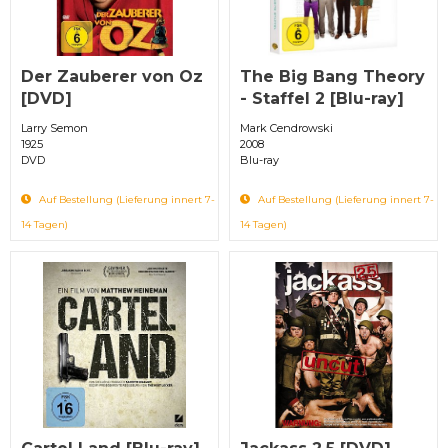
Der Zauberer von Oz
The Big Bang Theory
[DVD]
- Staffel 2 [Blu-ray]
Larry Semon
Mark Cendrowski
1925
2008
DVD
Blu-ray
Auf Bestellung (Lieferung innert 7-
Auf Bestellung (Lieferung innert 7-
14 Tagen)
14 Tagen)