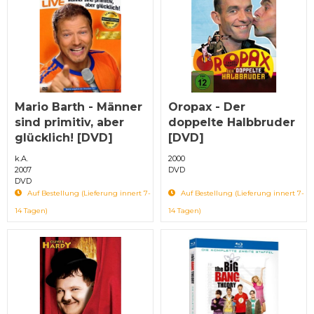
Mario Barth - Männer
Oropax - Der
sind primitiv, aber
doppelte Halbbruder
glücklich! [DVD]
[DVD]
k.A.
2000
2007
DVD
DVD
Auf Bestellung (Lieferung innert 7-
Auf Bestellung (Lieferung innert 7-
14 Tagen)
14 Tagen)