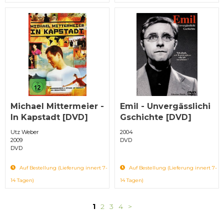
Michael Mittermeier -
Emil - Unvergässlichi
In Kapstadt [DVD]
Gschichte [DVD]
Utz Weber
2004
2009
DVD
DVD
Auf Bestellung (Lieferung innert 7-
Auf Bestellung (Lieferung innert 7-
14 Tagen)
14 Tagen)
1
2
3
4
>