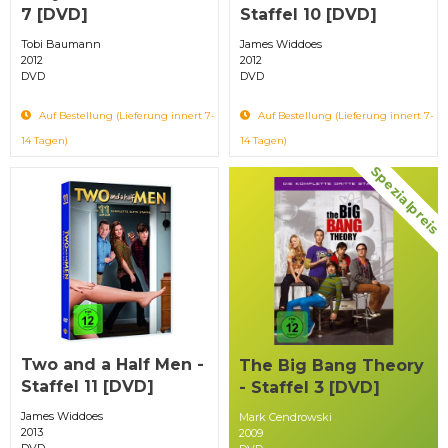
7 [DVD]
Staffel 10 [DVD]
Tobi Baumann
James Widdoes
2012
2012
DVD
DVD
Auf Bestellung (Lieferung innert 7-
Auf Bestellung (Lieferung innert 7-
14 Tagen)
14 Tagen)
Spezialpreis
Two and a Half Men -
The Big Bang Theory
Staffel 11 [DVD]
- Staffel 3 [DVD]
James Widdoes
Mark Cendrowski
2013
2009
DVD