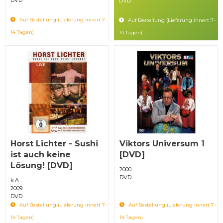
DVD
Auf Bestellung (Lieferung innert 7-
Auf Bestellung (Lieferung innert 7-
14 Tagen)
14 Tagen)
Horst Lichter - Sushi
Viktors Universum 1
ist auch keine
[DVD]
Lösung! [DVD]
2000
DVD
k.A.
2009
DVD
Auf Bestellung (Lieferung innert 7-
Auf Bestellung (Lieferung innert 7-
14 Tagen)
14 Tagen)