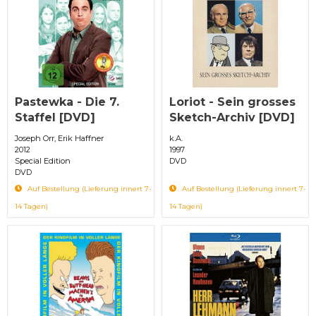
Pastewka - Die 7.
Loriot - Sein grosses
Staffel [DVD]
Sketch-Archiv [DVD]
Joseph Orr, Erik Haffner
k.A.
2012
1997
Special Edition
DVD
DVD
Auf Bestellung (Lieferung innert 7-
Auf Bestellung (Lieferung innert 7-
14 Tagen)
14 Tagen)