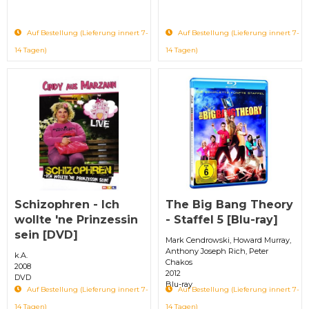
Auf Bestellung (Lieferung innert 7-
Auf Bestellung (Lieferung innert 7-
14 Tagen)
14 Tagen)
Schizophren - Ich
The Big Bang Theory
wollte 'ne Prinzessin
- Staffel 5 [Blu-ray]
sein [DVD]
Mark Cendrowski, Howard Murray,
Anthony Joseph Rich, Peter
k.A.
Chakos
2008
2012
DVD
Blu-ray
Auf Bestellung (Lieferung innert 7-
Auf Bestellung (Lieferung innert 7-
14 Tagen)
14 Tagen)