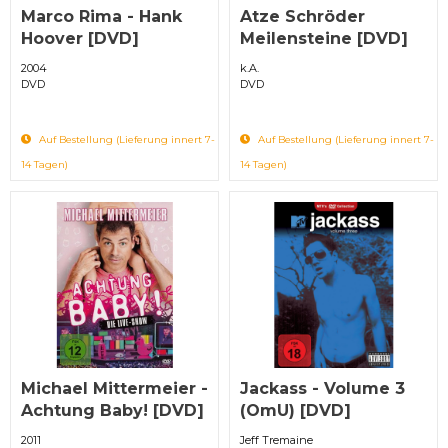
Marco Rima - Hank
Atze Schröder
Hoover [DVD]
Meilensteine [DVD]
2004
k.A.
DVD
DVD
Auf Bestellung (Lieferung innert 7-
Auf Bestellung (Lieferung innert 7-
14 Tagen)
14 Tagen)
Michael Mittermeier -
Jackass - Volume 3
Achtung Baby! [DVD]
(OmU) [DVD]
2011
Jeff Tremaine