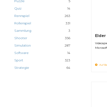
Puzzle
5
Quiz
14
Rennspiel
263
Rollenspiel
331
Sammlung
3
Elder
Shooter
356
Videospi
Simulation
287
Microsof
Software
14
Sport
323
Auf Be
Strategie
64