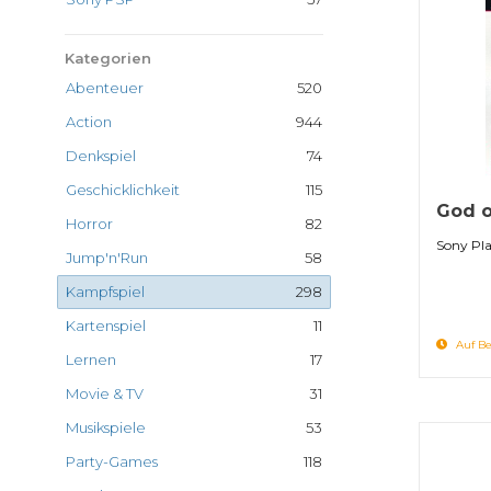
Kategorien
Abenteuer
520
Action
944
Denkspiel
74
Geschicklichkeit
115
God o
Horror
82
Sony Pla
Jump'n'Run
58
Kampfspiel
298
Kartenspiel
11
Auf Be
Lernen
17
Movie & TV
31
Musikspiele
53
Party-Games
118