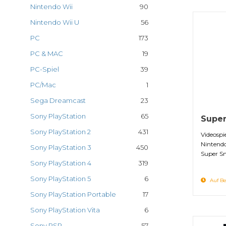
Nintendo Wii
90
Nintendo Wii U
56
PC
173
PC & MAC
19
PC-Spiel
39
PC/Mac
1
Sega Dreamcast
23
Sony PlayStation
65
Super
Sony PlayStation 2
431
Videospi
Nintend
Sony PlayStation 3
450
Super S
Sony PlayStation 4
319
Sony PlayStation 5
6
Auf Be
Sony PlayStation Portable
17
Sony PlayStation Vita
6
Sony PSP
57