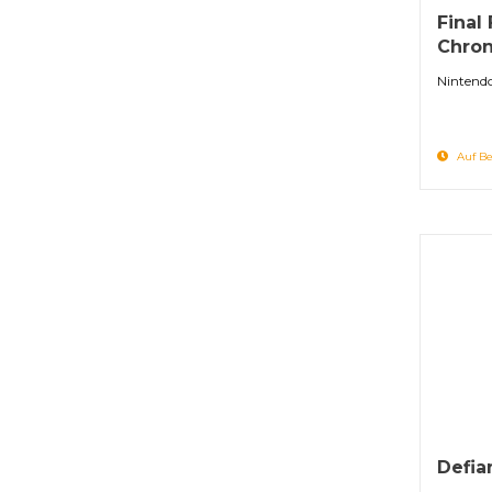
Final 
Chron
Nintend
Auf Be
Defia