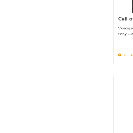
Call 
Videospi
Sony Pla
Auf Be