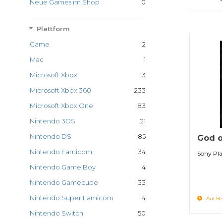
Neue Games im Shop
0
Plattform
Game
2
Mac
1
Microsoft Xbox
13
Microsoft Xbox 360
233
Microsoft Xbox One
83
Nintendo 3DS
21
Nintendo DS
85
God o
Nintendo Famicom
34
Sony Pla
Nintendo Game Boy
4
Nintendo Gamecube
33
Nintendo Super Famicom
4
Auf Be
Nintendo Switch
50