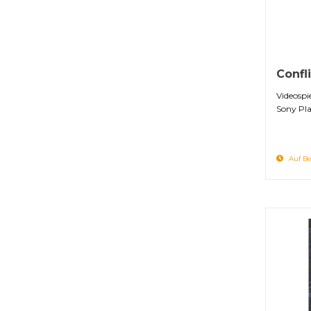
Confl
Videospi
Sony Pla
Auf Be