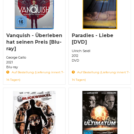
Vanquish - Überleben
Paradies - Liebe
hat seinen Preis [Blu-
[DVD]
ray]
Ulrich Seidl
2012
George Gallo
DVD
2021
Blu-ray
Auf Bestellung (Lieferung innert 7-
Auf Bestellung (Lieferung innert 7-
14 Tagen)
14 Tagen)