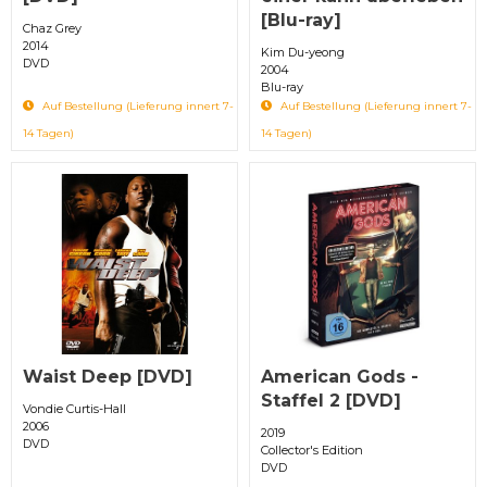
[Blu-ray]
Chaz Grey
2014
Kim Du-yeong
DVD
2004
Blu-ray
Auf Bestellung (Lieferung innert 7-
Auf Bestellung (Lieferung innert 7-
14 Tagen)
14 Tagen)
Waist Deep [DVD]
American Gods -
Staffel 2 [DVD]
Vondie Curtis-Hall
2006
2019
DVD
Collector's Edition
DVD