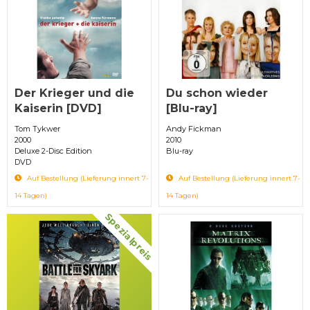
Der Krieger und die
Du schon wieder
Kaiserin [DVD]
[Blu-ray]
Tom Tykwer
Andy Fickman
2000
2010
Deluxe 2-Disc Edition
Blu-ray
DVD
Auf Bestellung (Lieferung innert 7-
Auf Bestellung (Lieferung innert 7-
14 Tagen)
14 Tagen)
Spezialpreis