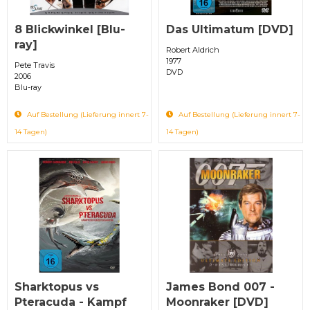
8 Blickwinkel [Blu-
Das Ultimatum [DVD]
ray]
Robert Aldrich
1977
Pete Travis
DVD
2006
Blu-ray
Auf Bestellung (Lieferung innert 7-
Auf Bestellung (Lieferung innert 7-
14 Tagen)
14 Tagen)
Sharktopus vs
James Bond 007 -
Pteracuda - Kampf
Moonraker [DVD]