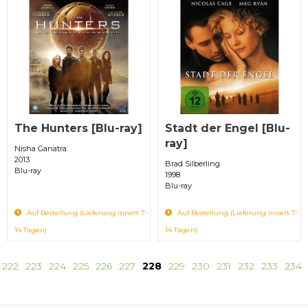
The Hunters [Blu-ray]
Stadt der Engel [Blu-
ray]
Nisha Ganatra
2013
Brad Silberling
Blu-ray
1998
Blu-ray
Auf Bestellung (Lieferung innert 7-
Auf Bestellung (Lieferung innert 7-
14 Tagen)
14 Tagen)
222
223
224
225
226
227
228
229
230
231
232
233
234