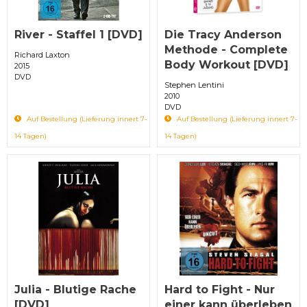
River - Staffel 1 [DVD]
Die Tracy Anderson
Methode - Complete
Richard Laxton
Body Workout [DVD]
2015
DVD
Stephen Lentini
2010
DVD
Auf Bestellung (Lieferung innert 7-
Auf Bestellung (Lieferung innert 7-
14 Tagen)
14 Tagen)
Julia - Blutige Rache
Hard to Fight - Nur
[DVD]
einer kann überleben