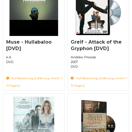
Muse - Hullabaloo
Greif - Attack of the
[DVD]
Gryphon [DVD]
k.A.
Andrew Prowse
DVD
2007
DVD
Auf Bestellung (Lieferung innert 7-
Auf Bestellung (Lieferung innert 7-
14 Tagen)
14 Tagen)