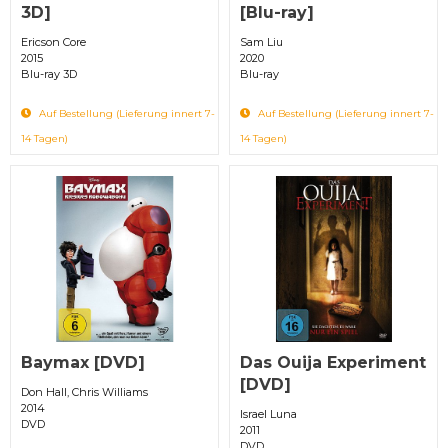
3D]
[Blu-ray]
Ericson Core
Sam Liu
2015
2020
Blu-ray 3D
Blu-ray
Auf Bestellung (Lieferung innert 7-
Auf Bestellung (Lieferung innert 7-
14 Tagen)
14 Tagen)
Baymax [DVD]
Das Ouija Experiment
[DVD]
Don Hall, Chris Williams
2014
Israel Luna
DVD
2011
DVD