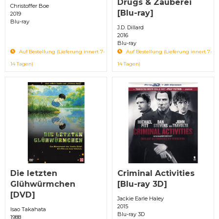
Drugs & Zauberei
Christoffer Boe
[Blu-ray]
2019
Blu-ray
J.D. Dillard
2016
Blu-ray
Auf Bestellung (Lieferung innert 7-
Auf Bestellung (Lieferung innert 7-
14 Tagen)
14 Tagen)
Die letzten
Criminal Activities
Glühwürmchen
[Blu-ray 3D]
[DVD]
Jackie Earle Haley
2015
Isao Takahata
Blu-ray 3D
1988