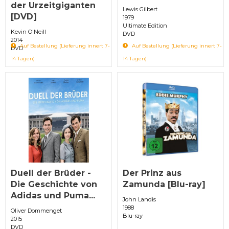
der Urzeitgiganten
Lewis Gilbert
[DVD]
1979
Ultimate Edition
Kevin O'Neill
DVD
2014
Auf Bestellung (Lieferung innert 7-
Auf Bestellung (Lieferung innert 7-
DVD
14 Tagen)
14 Tagen)
Duell der Brüder -
Der Prinz aus
Die Geschichte von
Zamunda [Blu-ray]
Adidas und Puma...
John Landis
1988
Oliver Dommenget
Blu-ray
2015
DVD