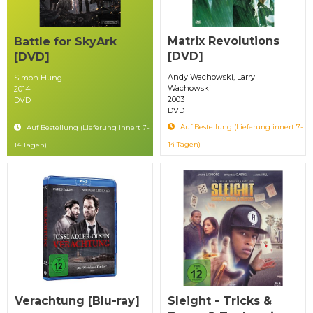
Matrix Revolutions
Battle for SkyArk
[DVD]
[DVD]
Andy Wachowski, Larry
Simon Hung
Wachowski
2014
2003
DVD
DVD
Auf Bestellung (Lieferung innert 7-
Auf Bestellung (Lieferung innert 7-
14 Tagen)
14 Tagen)
Verachtung [Blu-ray]
Sleight - Tricks &