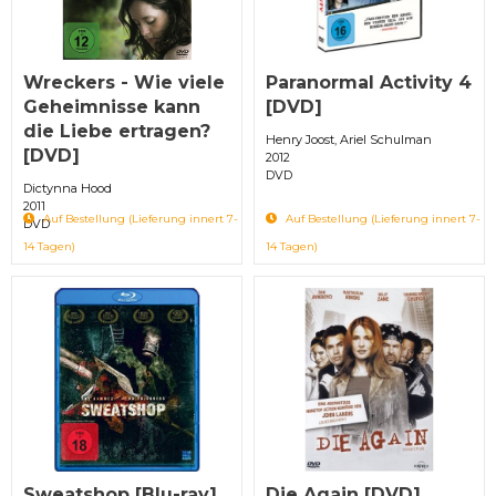
Wreckers - Wie viele
Paranormal Activity 4
Geheimnisse kann
[DVD]
die Liebe ertragen?
Henry Joost, Ariel Schulman
[DVD]
2012
DVD
Dictynna Hood
2011
Auf Bestellung (Lieferung innert 7-
Auf Bestellung (Lieferung innert 7-
DVD
14 Tagen)
14 Tagen)
Sweatshop [Blu-ray]
Die Again [DVD]