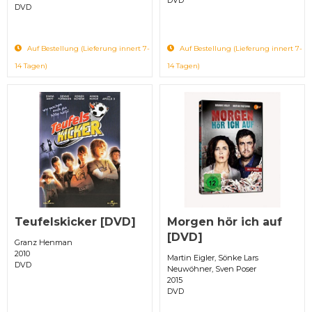
DVD
Auf Bestellung (Lieferung innert 7-
Auf Bestellung (Lieferung innert 7-
14 Tagen)
14 Tagen)
Teufelskicker [DVD]
Morgen hör ich auf
[DVD]
Granz Henman
2010
Martin Eigler, Sönke Lars
DVD
Neuwöhner, Sven Poser
2015
DVD