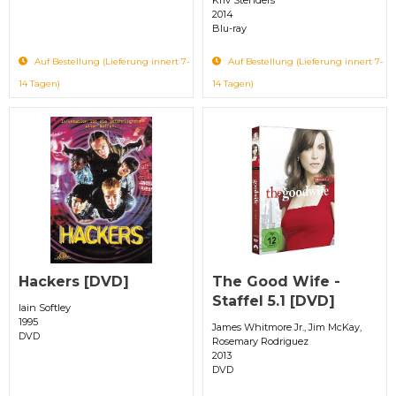
2014
Blu-ray
Auf Bestellung (Lieferung innert 7-
Auf Bestellung (Lieferung innert 7-
14 Tagen)
14 Tagen)
Hackers [DVD]
The Good Wife -
Staffel 5.1 [DVD]
Iain Softley
1995
James Whitmore Jr., Jim McKay,
DVD
Rosemary Rodriguez
2013
DVD