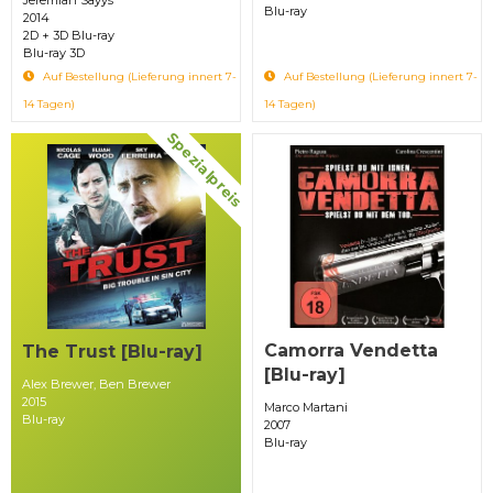
Blu-ray
2014
2D + 3D Blu-ray
Blu-ray 3D
Auf Bestellung (Lieferung innert 7-
Auf Bestellung (Lieferung innert 7-
14 Tagen)
14 Tagen)
Spezialpreis
Camorra Vendetta
The Trust [Blu-ray]
[Blu-ray]
Alex Brewer, Ben Brewer
2015
Marco Martani
Blu-ray
2007
Blu-ray