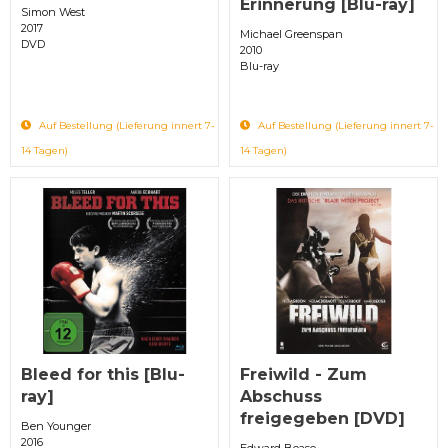
Erinnerung [Blu-ray]
Simon West
2017
Michael Greenspan
DVD
2010
Blu-ray
Auf Bestellung (Lieferung innert 7-
Auf Bestellung (Lieferung innert 7-
14 Tagen)
14 Tagen)
Bleed for this [Blu-
Freiwild - Zum
ray]
Abschuss
freigegeben [DVD]
Ben Younger
2016
Edward Boase