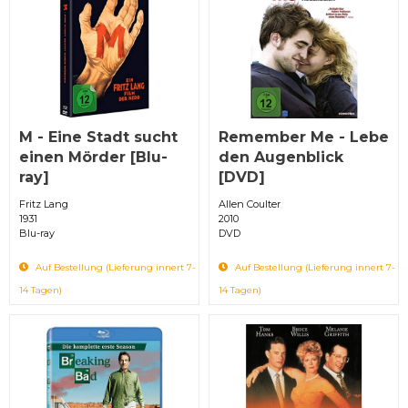
M - Eine Stadt sucht
Remember Me - Lebe
einen Mörder [Blu-
den Augenblick
ray]
[DVD]
Fritz Lang
Allen Coulter
1931
2010
Blu-ray
DVD
Auf Bestellung (Lieferung innert 7-
Auf Bestellung (Lieferung innert 7-
14 Tagen)
14 Tagen)