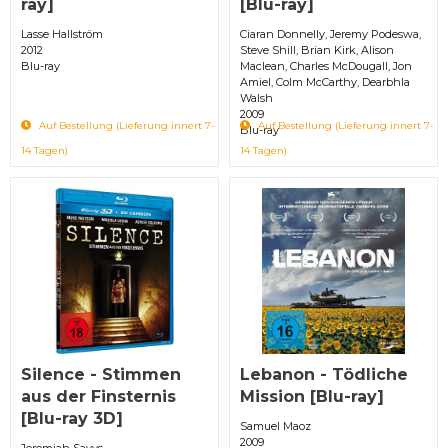
ray]
[Blu-ray]
Lasse Hallström
Ciaran Donnelly, Jeremy Podeswa,
2012
Steve Shill, Brian Kirk, Alison
Blu-ray
Maclean, Charles McDougall, Jon
Amiel, Colm McCarthy, Dearbhla
Walsh
2009
Auf Bestellung (Lieferung innert 7-
Auf Bestellung (Lieferung innert 7-
Blu-ray
14 Tagen)
14 Tagen)
Silence - Stimmen
Lebanon - Tödliche
aus der Finsternis
Mission [Blu-ray]
[Blu-ray 3D]
Samuel Maoz
2009
Jeremiah Sayys