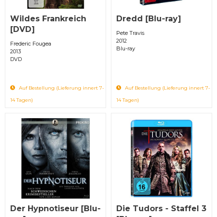
Wildes Frankreich
Dredd [Blu-ray]
[DVD]
Pete Travis
2012
Frederic Fougea
Blu-ray
2013
DVD
Auf Bestellung (Lieferung innert 7-
Auf Bestellung (Lieferung innert 7-
14 Tagen)
14 Tagen)
Der Hypnotiseur [Blu-
Die Tudors - Staffel 3