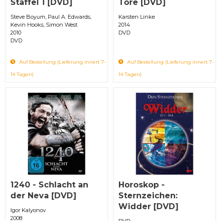
Staffel 1 [DVD]
Tore [DVD]
Steve Boyum, Paul A. Edwards,
Karsten Linke
Kevin Hooks, Simon West
2014
2010
DVD
DVD
Auf Bestellung (Lieferung innert 7-
Auf Bestellung (Lieferung innert 7-
14 Tagen)
14 Tagen)
1240 - Schlacht an
Horoskop -
der Neva [DVD]
Sternzeichen:
Widder [DVD]
Igor Kalyonov
2008
DVD