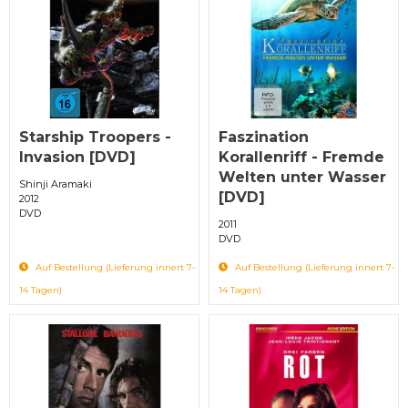
Starship Troopers -
Faszination
Invasion [DVD]
Korallenriff - Fremde
Welten unter Wasser
Shinji Aramaki
[DVD]
2012
DVD
2011
DVD
Auf Bestellung (Lieferung innert 7-
Auf Bestellung (Lieferung innert 7-
14 Tagen)
14 Tagen)