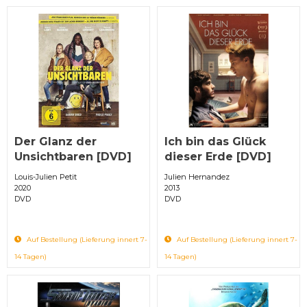
Der Glanz der
Ich bin das Glück
Unsichtbaren [DVD]
dieser Erde [DVD]
Louis-Julien Petit
Julien Hernandez
2020
2013
DVD
DVD
Auf Bestellung (Lieferung innert 7-
Auf Bestellung (Lieferung innert 7-
14 Tagen)
14 Tagen)