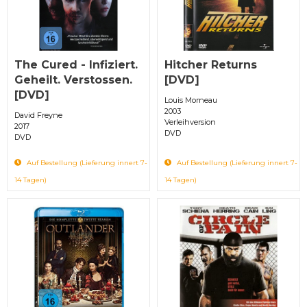
The Cured - Infiziert.
Hitcher Returns
Geheilt. Verstossen.
[DVD]
[DVD]
Louis Morneau
2003
David Freyne
Verleihversion
2017
DVD
DVD
Auf Bestellung (Lieferung innert 7-
Auf Bestellung (Lieferung innert 7-
14 Tagen)
14 Tagen)