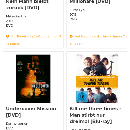
Kein Mann bleibt
Millionäre [DVD]
zurück [DVD]
Euros Lyn
2015
Mike Gunther
DVD
2019
DVD
Auf Bestellung (Lieferung innert 7-
Auf Bestellung (Lieferung innert 7-
14 Tagen)
14 Tagen)
Undercover Mission
Kill me three times -
[DVD]
Man stirbt nur
dreimal [Blu-ray]
Danny Lerner
DVD
Kriv Stenders