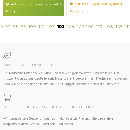
Auf Bestellung (Lieferung innert 7-
Auf Bestellung (Lieferung innert 7-
14 Tagen)
14 Tagen)
96
97
98
99
100
101
102
103
104
105
106
107
108
109
11
ÖKOLOGISCH EINKAUFEN
Bei Melando können Sie rund um die Uhr gebrauchte Medien bis zu 80
Prozent günstiger bestellen als Neu. Damit bekommen Medien ein zweites
Leben und das schont nicht nur Ihr Budget, sondern auch die Umwelt.
SCHNELLE LIEFERUNG, EINFACHE BEZAHLUNG
Wir bearbeiten Bestellungen von Montag bis Freitag. Sie bezahlen
bequem online. Schnell, einfach und sicher.