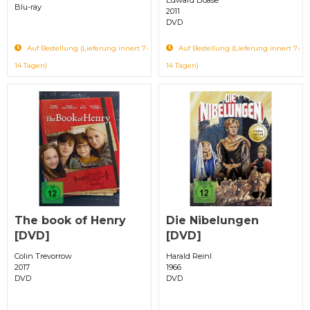
Blu-ray
2011
DVD
Auf Bestellung (Lieferung innert 7-
Auf Bestellung (Lieferung innert 7-
14 Tagen)
14 Tagen)
The book of Henry
Die Nibelungen
[DVD]
[DVD]
Colin Trevorrow
Harald Reinl
2017
1966
DVD
DVD