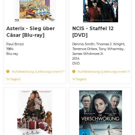
Asterix - Sieg über
NCIS - Staffel 12
Cäsar [Blu-ray]
[DVD]
Paul Brizzi
Dennis Smith, Thomas J. Wright,
1984
Terrence OHara, Tony Wharmby,
Blu-ray
James Whitmore Jr.
2014
DVD
Auf Bestellung (Lieferung innert 7-
Auf Bestellung (Lieferung innert 7-
14 Tagen)
14 Tagen)