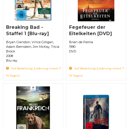
Breaking Bad -
Fegefeuer der
Staffel 1 [Blu-ray]
Eitelkeiten [DVD]
Bryan Cranston, Vince Gilligan,
Brian de Palma
Adam Bernstein, Jim McKay, Tricia
1990
Brock
DVD
2008
Blu-ray
Auf Bestellung (Lieferung innert 7-
Auf Bestellung (Lieferung innert 7-
14 Tagen)
14 Tagen)