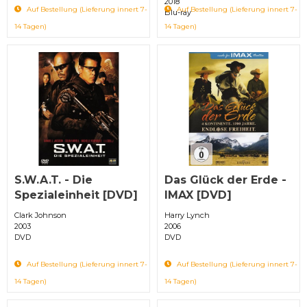
2018
Auf Bestellung (Lieferung innert 7-
Auf Bestellung (Lieferung innert 7-
Blu-ray
14 Tagen)
14 Tagen)
S.W.A.T. - Die
Das Glück der Erde -
Spezialeinheit [DVD]
IMAX [DVD]
Clark Johnson
Harry Lynch
2003
2006
DVD
DVD
Auf Bestellung (Lieferung innert 7-
Auf Bestellung (Lieferung innert 7-
14 Tagen)
14 Tagen)