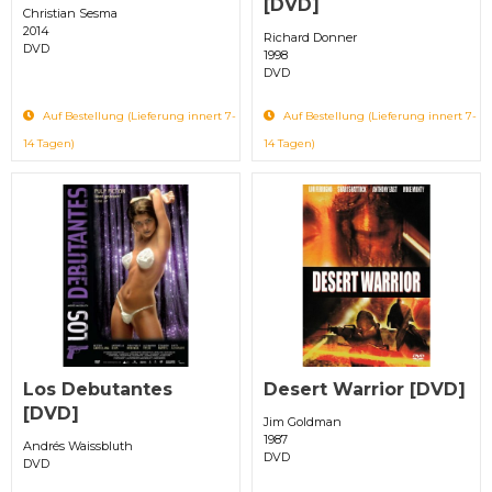
[DVD]
Christian Sesma
2014
Richard Donner
DVD
1998
DVD
Auf Bestellung (Lieferung innert 7-
Auf Bestellung (Lieferung innert 7-
14 Tagen)
14 Tagen)
Los Debutantes
Desert Warrior [DVD]
[DVD]
Jim Goldman
1987
Andrés Waissbluth
DVD
DVD