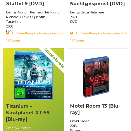
Staffel 9 [DVD]
Nachtgespenst [DVD]
Danny Annon, Kenneth Fink und
Denys de La Patelliere
Richard J. Lewis, Quentin
1968
Tarantino
DVD
2008
DVD
Auf Bestellung (Lieferung innert 7-
Auf Bestellung (Lieferung innert 7-
14 Tagen)
14 Tagen)
Spezialpreis
Motel Room 13 [Blu-
Titanium -
ray]
Strafplanet XT-59
[Blu-ray]
David Grovic
2013
Dmitriy Grachev
Blu-ray