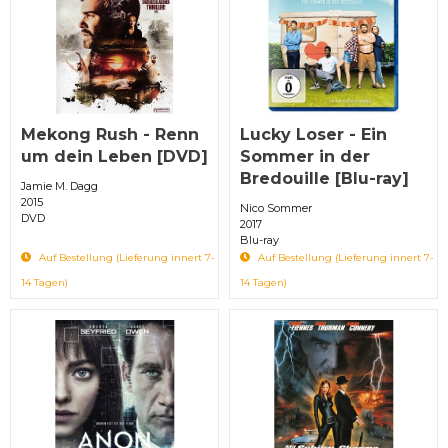
Mekong Rush - Renn
Lucky Loser - Ein
um dein Leben [DVD]
Sommer in der
Bredouille [Blu-ray]
Jamie M. Dagg
2015
Nico Sommer
DVD
2017
Blu-ray
Auf Bestellung (Lieferung innert 7-
Auf Bestellung (Lieferung innert 7-
14 Tagen)
14 Tagen)