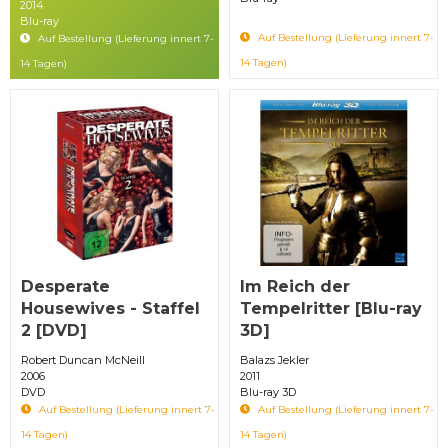
2014
Blu-ray
Auf Bestellung (Lieferung innert 7-
Auf Bestellung (Lieferung innert 7-
14 Tagen)
14 Tagen)
Desperate
Im Reich der
Housewives - Staffel
Tempelritter [Blu-ray
2 [DVD]
3D]
Robert Duncan McNeill
Balazs Jekler
2006
2011
DVD
Blu-ray 3D
Auf Bestellung (Lieferung innert 7-
Auf Bestellung (Lieferung innert 7-
14 Tagen)
14 Tagen)