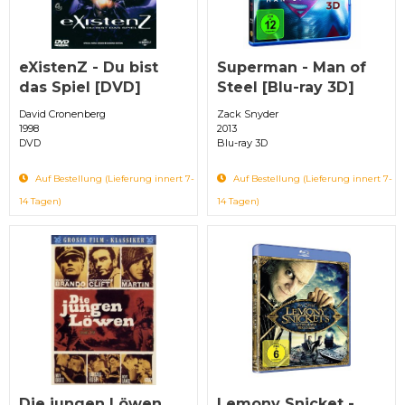
eXistenZ - Du bist
Superman - Man of
das Spiel [DVD]
Steel [Blu-ray 3D]
David Cronenberg
Zack Snyder
1998
2013
DVD
Blu-ray 3D
Auf Bestellung (Lieferung innert 7-
Auf Bestellung (Lieferung innert 7-
14 Tagen)
14 Tagen)
Die jungen Löwen
Lemony Snicket -