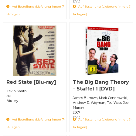
DVD
Auf Bestellung (Lieferung innert 7-
Auf Bestellung (Lieferung innert 7-
14 Tagen)
14 Tagen)
Red State [Blu-ray]
The Big Bang Theory
- Staffel 1 [DVD]
Kevin Smith
2011
James Burrows, Mark Cendrowski,
Blu-ray
Andrew D. Weyman, Ted Wass, Joel
Murray
2007
DVD
Auf Bestellung (Lieferung innert 7-
Auf Bestellung (Lieferung innert 7-
14 Tagen)
14 Tagen)