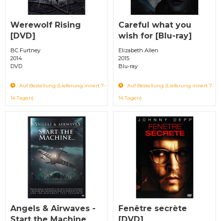
Werewolf Rising
Careful what you
[DVD]
wish for [Blu-ray]
BC Furtney
Elizabeth Allen
2014
2015
DVD
Blu-ray
Auf Bestellung (Lieferung innert 7-
Auf Bestellung (Lieferung innert 7-
14 Tagen)
14 Tagen)
Angels & Airwaves -
Fenêtre secrète
Start the Machine
[DVD]