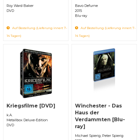
Roy Ward Baker
Bavo Defurne
DVD
2015
Blu-ray
Auf Bestellung (Lieferung innert 7-
Auf Bestellung (Lieferung innert 7-
14 Tagen)
14 Tagen)
Kriegsfilme [DVD]
Winchester - Das
Haus der
k.A.
Verdammten [Blu-
Metallbox Deluxe-Edition
DVD
ray]
Michael Spierig, Peter Spierig