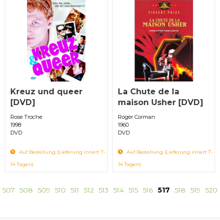
Kreuz und queer
La Chute de la
[DVD]
maison Usher [DVD]
Rose Troche
Roger Corman
1998
1960
DVD
DVD
Auf Bestellung (Lieferung innert 7-
Auf Bestellung (Lieferung innert 7-
14 Tagen)
14 Tagen)
507
508
509
510
511
512
513
514
515
516
517
518
519
520