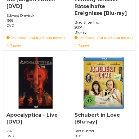
[DVD]
Rätselhafte
Ereignisse [Blu-ray]
Edward Dmytryk
1958
Brad Silberling
DVD
2004
Blu-ray
Auf Bestellung (Lieferung innert 7-
Auf Bestellung (Lieferung innert 7-
14 Tagen)
14 Tagen)
Apocalyptica - Live
Schubert in Love
[DVD]
[Blu-ray]
k.A.
Lars Büchel
DVD
2016