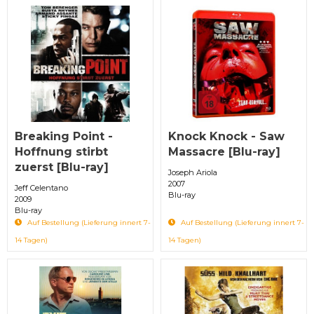
Breaking Point -
Knock Knock - Saw
Hoffnung stirbt
Massacre [Blu-ray]
zuerst [Blu-ray]
Joseph Ariola
2007
Jeff Celentano
Blu-ray
2009
Blu-ray
Auf Bestellung (Lieferung innert 7-
Auf Bestellung (Lieferung innert 7-
14 Tagen)
14 Tagen)