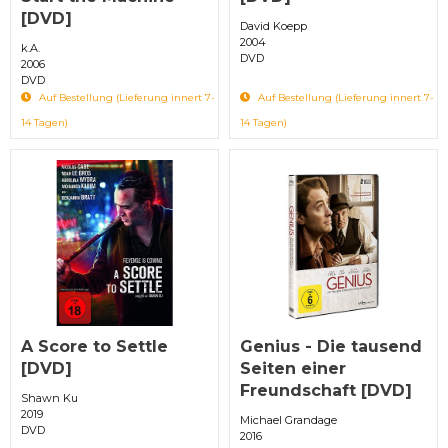
[DVD]
David Koepp
2004
k.A.
DVD
2006
DVD
Auf Bestellung (Lieferung innert 7-
Auf Bestellung (Lieferung innert 7-
14 Tagen)
14 Tagen)
A Score to Settle
Genius - Die tausend
[DVD]
Seiten einer
Freundschaft [DVD]
Shawn Ku
2019
Michael Grandage
DVD
2016