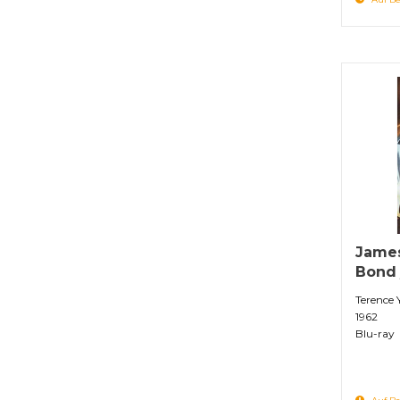
James
Bond 
Terence
1962
Blu-ray