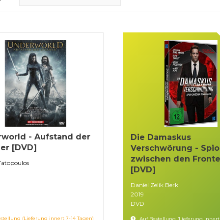
world - Aufstand der
Die Damaskus
er [DVD]
Verschwörung - Spi
zwischen den Front
Tatopoulos
[DVD]
Daniel Zelik Berk
2019
DVD
stellung (Lieferung innert 7-14 Tagen)
Auf Bestellung (Lieferung innert