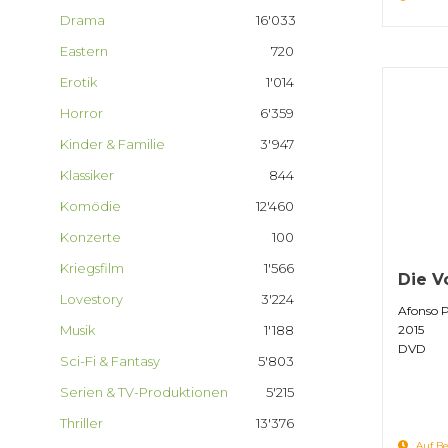
Drama
16'033
Eastern
720
Erotik
1'014
Horror
6'359
Kinder & Familie
3'947
Klassiker
844
Komödie
12'460
Konzerte
100
Kriegsfilm
1'566
Die V
Lovestory
3'224
Afonso 
Musik
1'188
2015
DVD
Sci-Fi & Fantasy
5'803
Serien & TV-Produktionen
5'215
Thriller
13'376
Auf Be