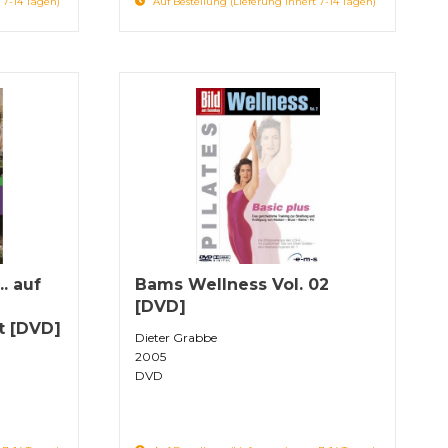
 7-14 Tagen)
Auf Bestellung (Lieferung innert 7-14 Tagen)
. auf
Bams Wellness Vol. 02
[DVD]
t [DVD]
Dieter Grabbe
2005
DVD