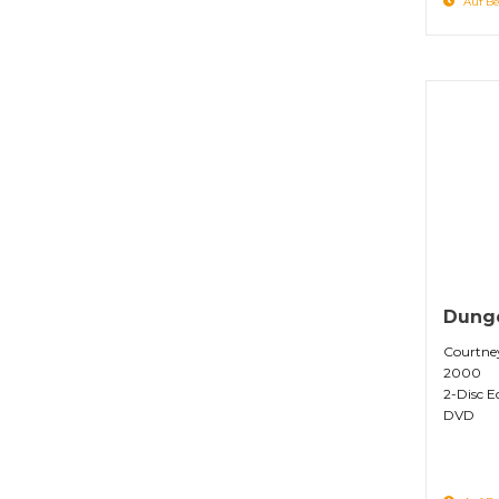
Auf Be
Dunge
Courtne
2000
2-Disc E
DVD