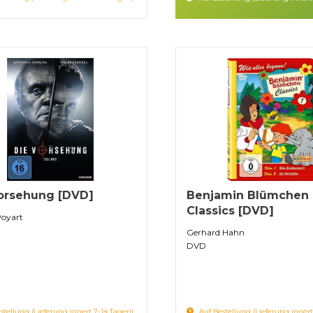
orsehung [DVD]
Benjamin Blümchen
Classics [DVD]
Poyart
Gerhard Hahn
DVD
stellung (Lieferung innert 7-14 Tagen)
Auf Bestellung (Lieferung innert