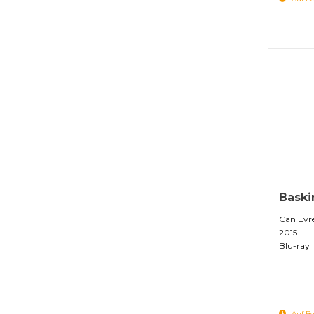
Baski
Can Evr
2015
Blu-ray
Auf Be