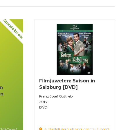
Spezialpreis
Filmjuwelen: Saison in
Salzburg [DVD]
on
en
Franz Josef Gottlieb
2013
DVD
Auf Bestellung (Lieferung innert 7-14 Tagen)
 7-14 Tagen)