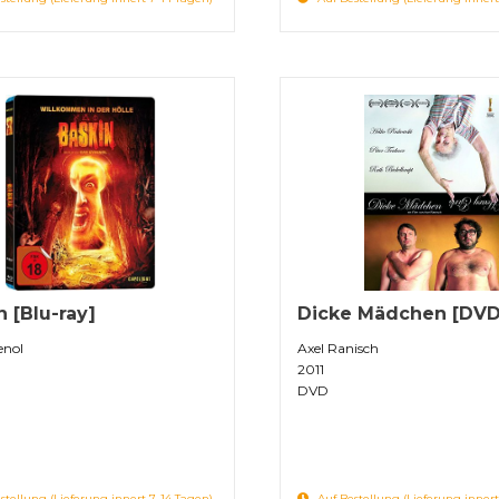
n [Blu-ray]
Dicke Mädchen [DVD
enol
Axel Ranisch
2011
DVD
stellung (Lieferung innert 7-14 Tagen)
Auf Bestellung (Lieferung innert