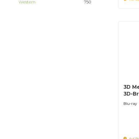
Western
750
3D Me
3D-Bri
Blu-ray
Auf Be