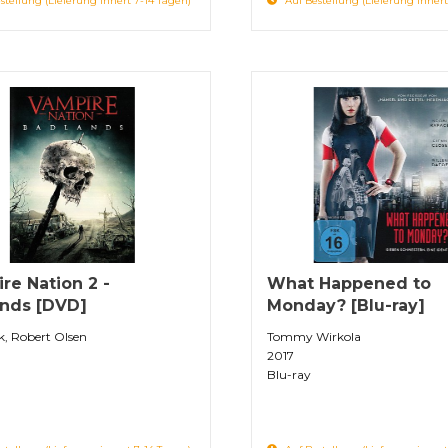
stellung (Lieferung innert 7-14 Tagen)
Auf Bestellung (Lieferung innert
re Nation 2 -
What Happened to
nds [DVD]
Monday? [Blu-ray]
, Robert Olsen
Tommy Wirkola
2017
Blu-ray