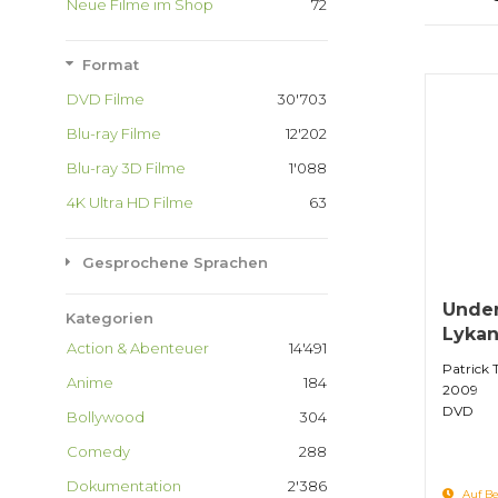
Neue Filme im Shop
72
Format
DVD Filme
30'703
Blu-ray Filme
12'202
Blu-ray 3D Filme
1'088
4K Ultra HD Filme
63
Gesprochene Sprachen
Under
Kategorien
Lykan
Action & Abenteuer
14'491
Patrick 
Anime
184
2009
DVD
Bollywood
304
Comedy
288
Dokumentation
2'386
Auf Be