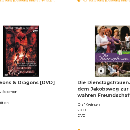
stellung (Lieferung innert 7-14 Tagen)
Auf Bestellung (Lieferung innert
ons & Dragons [DVD]
Die Dienstagsfrauen..
dem Jakobsweg zur
y Solomon
wahren Freundschaf
dition
Olaf Kreinsen
2010
DVD