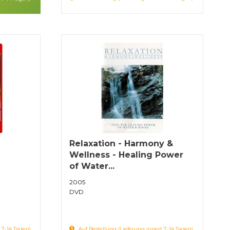
Relaxation - Harmony &
Wellness - Healing Power
of Water...
2005
DVD
 7-14 Tagen)
Auf Bestellung (Lieferung innert 7-14 Tagen)