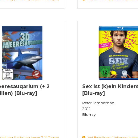
eresauqarium (+ 2
Sex ist (k)ein Kinder
llen) [Blu-ray]
[Blu-ray]
Peter Templeman
2012
Blu-ray
stellung (Lieferung innert 7-14 Tagen)
Auf Bestellung (Lieferung innert