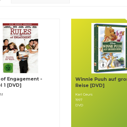
 of Engagement -
Winnie Puuh auf gro
el 1 [DVD]
Reise [DVD]
tz
Karl Geurs
1997
DVD