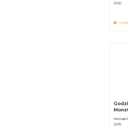
DVD
Auf Be
Godzil
Monst
Michael
2019