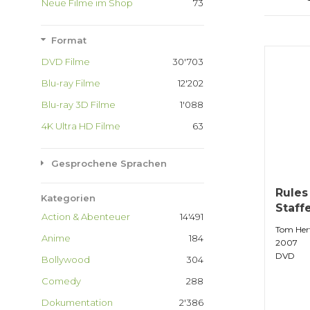
Neue Filme im Shop
73
Format
DVD Filme
30'703
Blu-ray Filme
12'202
Blu-ray 3D Filme
1'088
4K Ultra HD Filme
63
Gesprochene Sprachen
Rules
Kategorien
Staff
Action & Abenteuer
14'491
Tom Her
Anime
184
2007
DVD
Bollywood
304
Comedy
288
Dokumentation
2'386