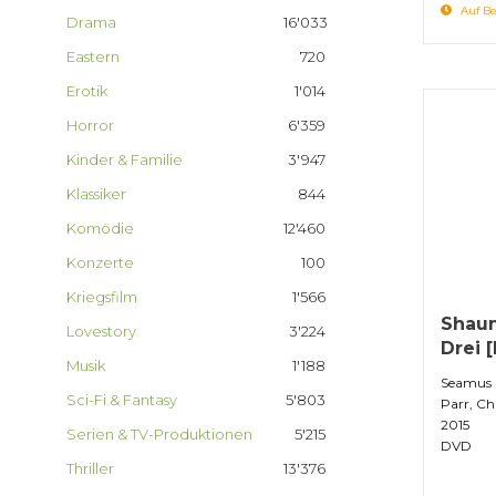
Auf Be
Drama
16'033
Eastern
720
Erotik
1'014
Horror
6'359
Kinder & Familie
3'947
Klassiker
844
Komödie
12'460
Konzerte
100
Kriegsfilm
1'566
Shaun
Lovestory
3'224
Drei 
Musik
1'188
Seamus 
Sci-Fi & Fantasy
5'803
Parr, Ch
2015
Serien & TV-Produktionen
5'215
DVD
Thriller
13'376