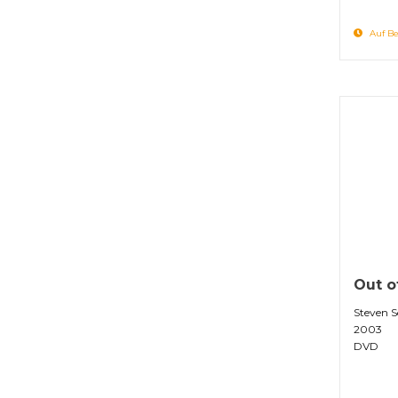
Auf Be
Out o
Steven 
2003
DVD