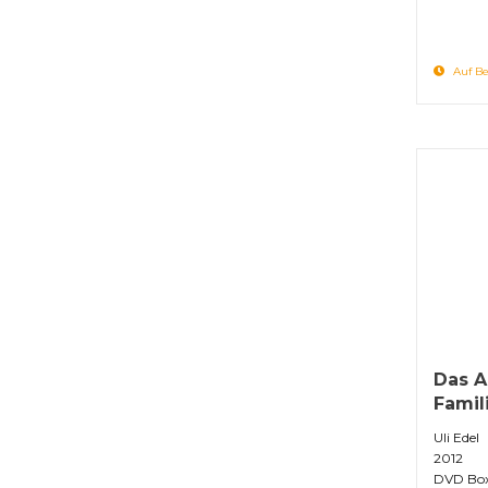
Auf Be
Das A
Famil
Uli Edel
2012
DVD Bo