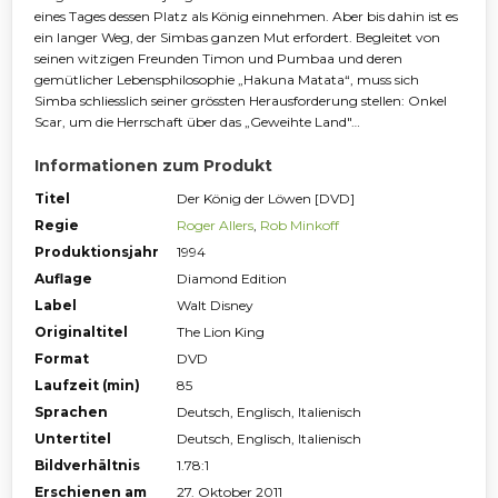
eines Tages dessen Platz als König einnehmen. Aber bis dahin ist es
ein langer Weg, der Simbas ganzen Mut erfordert. Begleitet von
seinen witzigen Freunden Timon und Pumbaa und deren
gemütlicher Lebensphilosophie „Hakuna Matata“, muss sich
Simba schliesslich seiner grössten Herausforderung stellen: Onkel
Scar, um die Herrschaft über das „Geweihte Land"…
Informationen zum Produkt
Titel
Der König der Löwen [DVD]
Regie
Roger Allers
,
Rob Minkoff
Produktionsjahr
1994
Auflage
Diamond Edition
Label
Walt Disney
Originaltitel
The Lion King
Format
DVD
Laufzeit (min)
85
Sprachen
Deutsch, Englisch, Italienisch
Untertitel
Deutsch, Englisch, Italienisch
Bildverhältnis
1.78:1
Erschienen am
27. Oktober 2011