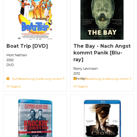
Boat Trip [DVD]
The Bay - Nach Angst
kommt Panik [Blu-
Mort Nathan
ray]
2002
DVD
Barry Levinson
2012
Blu-ray
Auf Bestellung (Lieferung innert 7-
Auf Bestellung (Lieferung innert 7-
14 Tagen)
14 Tagen)