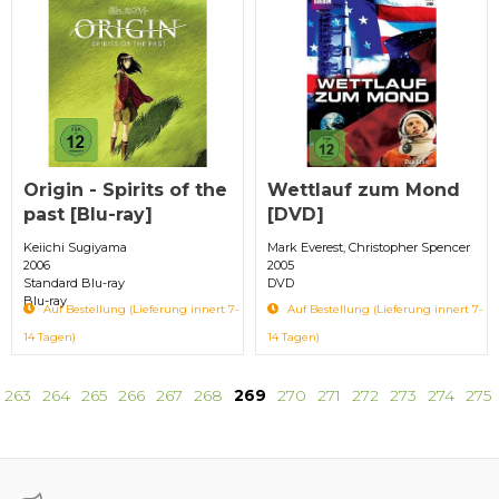
Origin - Spirits of the
Wettlauf zum Mond
past [Blu-ray]
[DVD]
Keiichi Sugiyama
Mark Everest, Christopher Spencer
2006
2005
Standard Blu-ray
DVD
Blu-ray
Auf Bestellung (Lieferung innert 7-
Auf Bestellung (Lieferung innert 7-
14 Tagen)
14 Tagen)
263
264
265
266
267
268
269
270
271
272
273
274
275