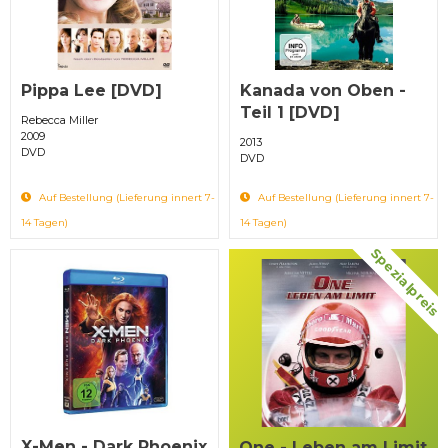
Pippa Lee [DVD]
Kanada von Oben -
Teil 1 [DVD]
Rebecca Miller
2009
2013
DVD
DVD
Auf Bestellung (Lieferung innert 7-
Auf Bestellung (Lieferung innert 7-
14 Tagen)
14 Tagen)
Spezialpreis
X-Men - Dark Phoenix
One - Leben am Limit