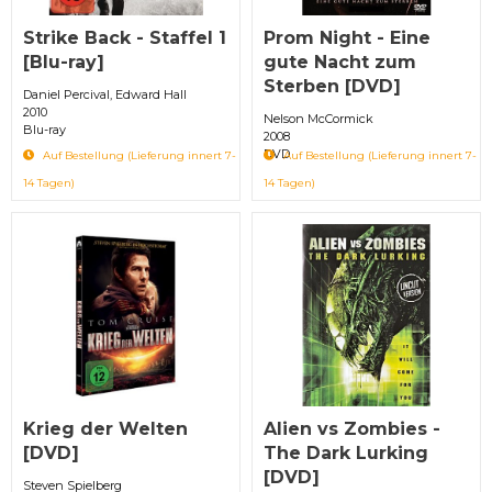
Strike Back - Staffel 1
Prom Night - Eine
[Blu-ray]
gute Nacht zum
Sterben [DVD]
Daniel Percival, Edward Hall
2010
Nelson McCormick
Blu-ray
2008
DVD
Auf Bestellung (Lieferung innert 7-
Auf Bestellung (Lieferung innert 7-
14 Tagen)
14 Tagen)
Krieg der Welten
Alien vs Zombies -
[DVD]
The Dark Lurking
[DVD]
Steven Spielberg