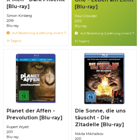
[Blu-ray]
[Blu-ray]
Simon Kinberg
Paul Crowder
2019
2013
Blu-ray
Blu-ray
Auf Bestellung (Lieferung innert 7-
Auf Bestellung (Lieferung innert 7-
14 Tagen)
14 Tagen)
Planet der Affen -
Die Sonne, die uns
Prevolution [Blu-ray]
täuscht - Die
Zitadelle [Blu-ray]
Rupert Wyatt
2011
Nikita Mikhalkov
Blu-ray
2011