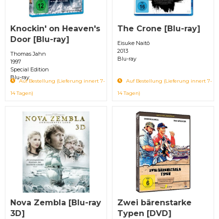
Knockin' on Heaven's
The Crone [Blu-ray]
Door [Blu-ray]
Eisuke Naitô
2013
Thomas Jahn
Blu-ray
1997
Special Edition
Blu-ray
Auf Bestellung (Lieferung innert 7-
Auf Bestellung (Lieferung innert 7-
14 Tagen)
14 Tagen)
Nova Zembla [Blu-ray
Zwei bärenstarke
3D]
Typen [DVD]