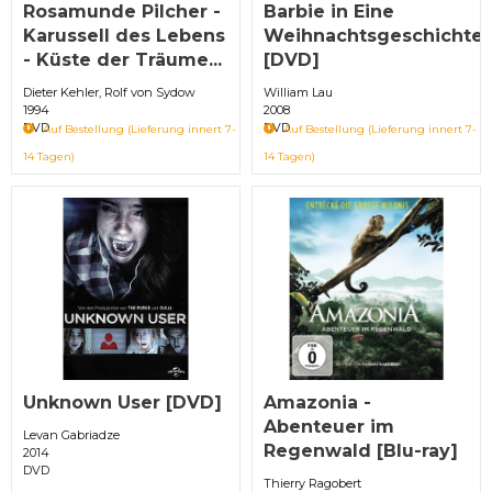
Rosamunde Pilcher -
Barbie in Eine
Karussell des Lebens
Weihnachtsgeschichte
- Küste der Träume...
[DVD]
Dieter Kehler, Rolf von Sydow
William Lau
1994
2008
DVD
DVD
Auf Bestellung (Lieferung innert 7-
Auf Bestellung (Lieferung innert 7-
14 Tagen)
14 Tagen)
Unknown User [DVD]
Amazonia -
Abenteuer im
Levan Gabriadze
Regenwald [Blu-ray]
2014
DVD
Thierry Ragobert