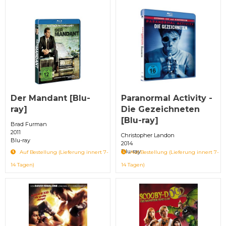
Der Mandant [Blu-
Paranormal Activity -
ray]
Die Gezeichneten
[Blu-ray]
Brad Furman
2011
Christopher Landon
Blu-ray
2014
Blu-ray
Auf Bestellung (Lieferung innert 7-
Auf Bestellung (Lieferung innert 7-
14 Tagen)
14 Tagen)