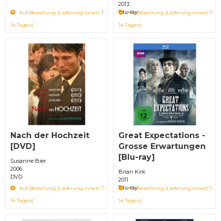
2013
Blu-ray
Auf Bestellung (Lieferung innert 7-
Auf Bestellung (Lieferung innert 7-
14 Tagen)
14 Tagen)
Nach der Hochzeit
Great Expectations -
[DVD]
Grosse Erwartungen
[Blu-ray]
Susanne Bier
2006
Brian Kirk
DVD
2011
Blu-ray
Auf Bestellung (Lieferung innert 7-
Auf Bestellung (Lieferung innert 7-
14 Tagen)
14 Tagen)