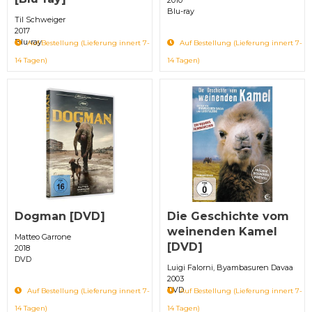
Blu-ray
Til Schweiger
2017
Blu-ray
Auf Bestellung (Lieferung innert 7-
Auf Bestellung (Lieferung innert 7-
14 Tagen)
14 Tagen)
Dogman [DVD]
Die Geschichte vom
weinenden Kamel
Matteo Garrone
[DVD]
2018
DVD
Luigi Falorni, Byambasuren Davaa
2003
DVD
Auf Bestellung (Lieferung innert 7-
Auf Bestellung (Lieferung innert 7-
14 Tagen)
14 Tagen)