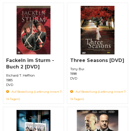
Fackeln im Sturm -
Three Seasons [DVD]
Buch 2 [DVD]
Tony Bui
1998
Richard T. Heffron
DVD
1985
DVD
Auf Bestellung (Lieferung innert 7-
Auf Bestellung (Lieferung innert 7-
14 Tagen)
14 Tagen)