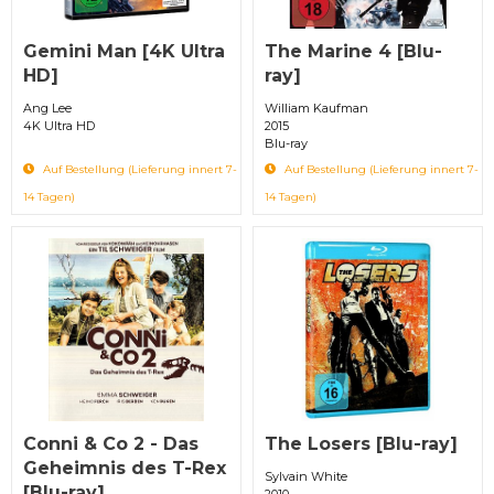
Gemini Man [4K Ultra
The Marine 4 [Blu-
HD]
ray]
Ang Lee
William Kaufman
4K Ultra HD
2015
Blu-ray
Auf Bestellung (Lieferung innert 7-
Auf Bestellung (Lieferung innert 7-
14 Tagen)
14 Tagen)
Conni & Co 2 - Das
The Losers [Blu-ray]
Geheimnis des T-Rex
Sylvain White
[Blu-ray]
2010