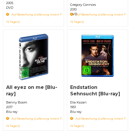
2005
Gregory Connors
DVD
2010
DVD
Auf Bestellung (Lieferung innert 7-
Auf Bestellung (Lieferung innert 7-
14 Tagen)
14 Tagen)
All eyez on me [Blu-
Endstation
ray]
Sehnsucht [Blu-ray]
Benny Boom
Elia Kazan
2017
1951
Blu-ray
Blu-ray
Auf Bestellung (Lieferung innert 7-
Auf Bestellung (Lieferung innert 7-
14 Tagen)
14 Tagen)