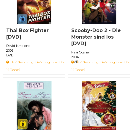
Thai Box Fighter
Scooby-Doo 2 - Die
[DVD]
Monster sind los
[DVD]
David Ismalone
2008
Raja Gosnell
DVD
2004
DVD
Auf Bestellung (Lieferung innert 7-
Auf Bestellung (Lieferung innert 7-
14 Tagen)
14 Tagen)