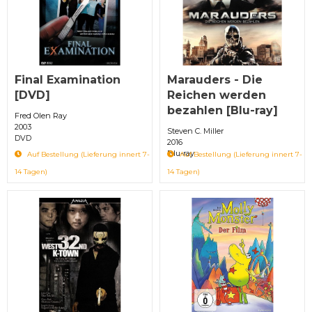
Final Examination
Marauders - Die
[DVD]
Reichen werden
bezahlen [Blu-ray]
Fred Olen Ray
2003
Steven C. Miller
DVD
2016
Blu-ray
Auf Bestellung (Lieferung innert 7-
Auf Bestellung (Lieferung innert 7-
14 Tagen)
14 Tagen)