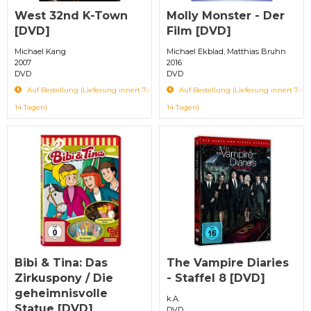
West 32nd K-Town
Molly Monster - Der
[DVD]
Film [DVD]
Michael Kang
Michael Ekblad, Matthias Bruhn
2007
2016
DVD
DVD
Auf Bestellung (Lieferung innert 7-
Auf Bestellung (Lieferung innert 7-
14 Tagen)
14 Tagen)
Bibi & Tina: Das
The Vampire Diaries
Zirkuspony / Die
- Staffel 8 [DVD]
geheimnisvolle
k.A.
Statue [DVD]
DVD