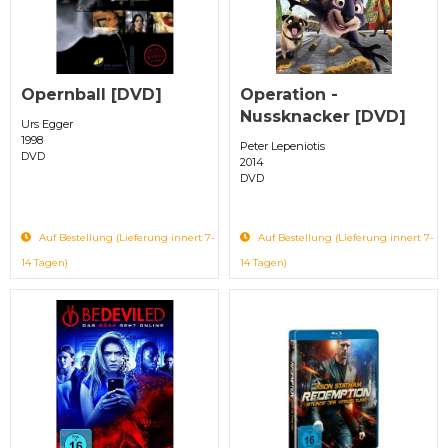
Opernball [DVD]
Operation -
Nussknacker [DVD]
Urs Egger
1998
Peter Lepeniotis
DVD
2014
DVD
Auf Bestellung (Lieferung innert 7-
Auf Bestellung (Lieferung innert 7-
14 Tagen)
14 Tagen)