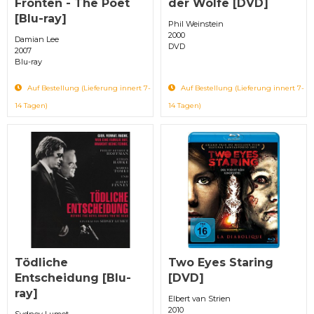
Fronten - The Poet
der Wölfe [DVD]
[Blu-ray]
Phil Weinstein
2000
Damian Lee
DVD
2007
Blu-ray
Auf Bestellung (Lieferung innert 7-
Auf Bestellung (Lieferung innert 7-
14 Tagen)
14 Tagen)
Tödliche
Two Eyes Staring
Entscheidung [Blu-
[DVD]
ray]
Elbert van Strien
2010
Sydney Lumet