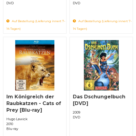
DVD
DVD
Auf Bestellung (Lieferung innert 7-
Auf Bestellung (Lieferung innert 7-
14 Tagen)
14 Tagen)
Im Königreich der
Das Dschungelbuch
Raubkatzen - Cats of
[DVD]
Prey [Blu-ray]
2009
DVD
Hugo Lawick
2010
Blu-ray