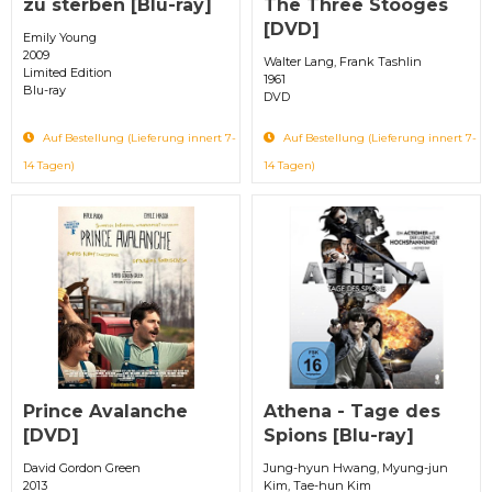
zu sterben [Blu-ray]
The Three Stooges
[DVD]
Emily Young
2009
Walter Lang, Frank Tashlin
Limited Edition
1961
Blu-ray
DVD
Auf Bestellung (Lieferung innert 7-
Auf Bestellung (Lieferung innert 7-
14 Tagen)
14 Tagen)
Prince Avalanche
Athena - Tage des
[DVD]
Spions [Blu-ray]
David Gordon Green
Jung-hyun Hwang, Myung-jun
2013
Kim, Tae-hun Kim