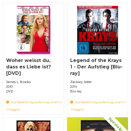
Woher weisst du,
Legend of the Krays
dass es Liebe ist?
1 - Der Aufstieg [Blu-
[DVD]
ray]
James L. Brooks
Zackary Adler
2010
2014
DVD
Blu-ray
Auf Bestellung (Lieferung innert 7-
Auf Bestellung (Lieferung innert 7-
14 Tagen)
14 Tagen)
Spezialpreis