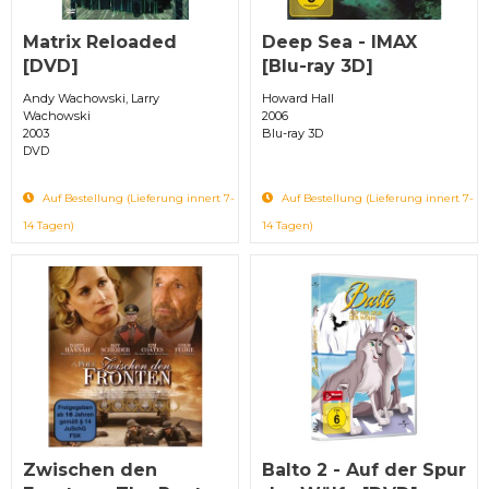
Matrix Reloaded
Deep Sea - IMAX
[DVD]
[Blu-ray 3D]
Andy Wachowski, Larry
Howard Hall
Wachowski
2006
2003
Blu-ray 3D
DVD
Auf Bestellung (Lieferung innert 7-
Auf Bestellung (Lieferung innert 7-
14 Tagen)
14 Tagen)
Zwischen den
Balto 2 - Auf der Spur