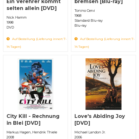
Ein Verehrer kommt
bremsen [Blu-ray]
selten allein [DVD]
Tonino Cervi
1968
Nick Hamm
Standard Blu-ray
1998
Blu-ray
DVD
Auf Bestellung (Lieferung innert 7-
Auf Bestellung (Lieferung innert 7-
14 Tagen)
14 Tagen)
City Kill - Rechnung
Love's Abiding Joy
in Blei [DVD]
[DVD]
Markus Hagen, Hendrik Thiele
Michael Landon Jr.
2008
2006