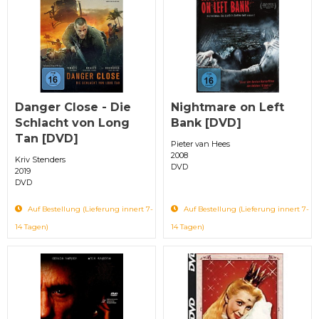
Danger Close - Die
Nightmare on Left
Schlacht von Long
Bank [DVD]
Tan [DVD]
Pieter van Hees
2008
Kriv Stenders
DVD
2019
DVD
Auf Bestellung (Lieferung innert 7-
Auf Bestellung (Lieferung innert 7-
14 Tagen)
14 Tagen)