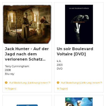
Jack Hunter - Auf der
Un soir Boulevard
Jagd nach dem
Voltaire [DVD]
verlorenen Schatz...
k.A.
2003
Terry Cunningham
DVD
2008
Blu-ray
Auf Bestellung (Lieferung innert 7-
Auf Bestellung (Lieferung innert 7-
14 Tagen)
14 Tagen)