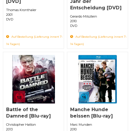
[DVD]
Jahr der
Entscheidung [DVD]
Thomas Kronthaler
2001
Gerardo Milsztein
DVD
2010
DVD
Auf Bestellung (Lieferung innert 7-
Auf Bestellung (Lieferung innert 7-
14 Tagen)
14 Tagen)
Battle of the
Manche Hunde
Damned [Blu-ray]
beissen [Blu-ray]
Christopher Hatton
Marc Munden
2013
2010