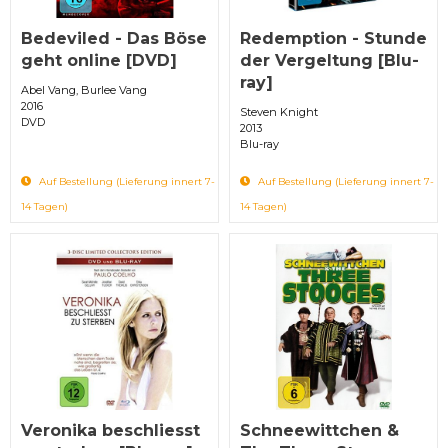
Bedeviled - Das Böse
Redemption - Stunde
geht online [DVD]
der Vergeltung [Blu-
ray]
Abel Vang, Burlee Vang
2016
Steven Knight
DVD
2013
Blu-ray
Auf Bestellung (Lieferung innert 7-
Auf Bestellung (Lieferung innert 7-
14 Tagen)
14 Tagen)
Veronika beschliesst
Schneewittchen &