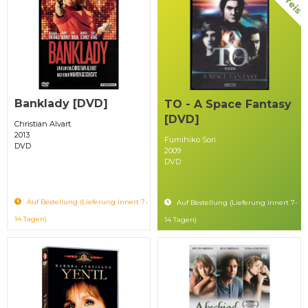
Banklady [DVD]
TO - A Space Fantasy
[DVD]
Christian Alvart
2013
Fumihiko Sori
DVD
2009
DVD
Auf Bestellung (Lieferung innert 7-
Auf Bestellung (Lieferung innert 7-
14 Tagen)
14 Tagen)