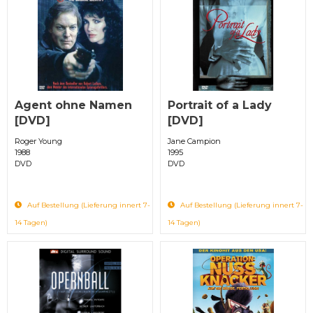
Agent ohne Namen
Portrait of a Lady
[DVD]
[DVD]
Roger Young
Jane Campion
1988
1995
DVD
DVD
Auf Bestellung (Lieferung innert 7-
Auf Bestellung (Lieferung innert 7-
14 Tagen)
14 Tagen)