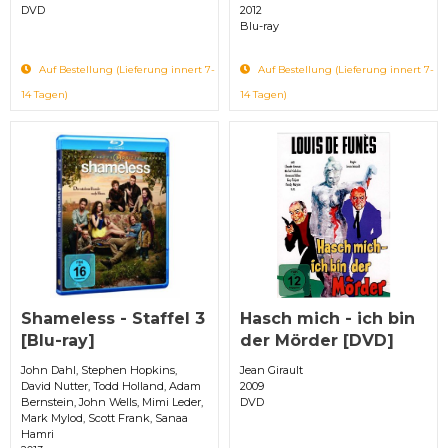
DVD
2012
Blu-ray
Auf Bestellung (Lieferung innert 7-
Auf Bestellung (Lieferung innert 7-
14 Tagen)
14 Tagen)
Shameless - Staffel 3
Hasch mich - ich bin
[Blu-ray]
der Mörder [DVD]
John Dahl, Stephen Hopkins,
Jean Girault
David Nutter, Todd Holland, Adam
2009
Bernstein, John Wells, Mimi Leder,
DVD
Mark Mylod, Scott Frank, Sanaa
Hamri