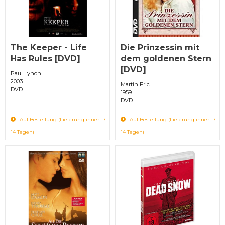
The Keeper - Life
Die Prinzessin mit
Has Rules [DVD]
dem goldenen Stern
[DVD]
Paul Lynch
2003
Martin Fric
DVD
1959
DVD
Auf Bestellung (Lieferung innert 7-
Auf Bestellung (Lieferung innert 7-
14 Tagen)
14 Tagen)