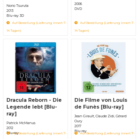
2006
Norio Tsuruta
DVD
2013
Blu-ray 3D
Auf Bestellung (Lieferung innert 7-
Auf Bestellung (Lieferung innert 7-
14 Tagen)
14 Tagen)
Dracula Reborn - Die
Die Filme von Louis
Legende lebt [Blu-
de Funès [Blu-ray]
ray]
Jean Girault, Claude Zidi, Gérard
Oury
Patrick McManus
2017
2012
Blu-ray
Blu-ray
Auf Bestellung (Lieferung innert 7-
Auf Bestellung (Lieferung innert 7-