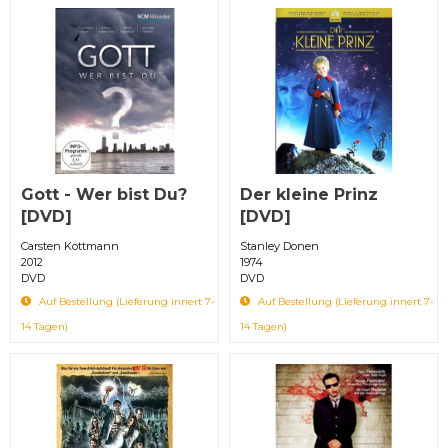
Gott - Wer bist Du?
Der kleine Prinz
[DVD]
[DVD]
Carsten Kottmann
Stanley Donen
2012
1974
DVD
DVD
Auf Bestellung (Lieferung innert 7-
Auf Bestellung (Lieferung innert 7-
14 Tagen)
14 Tagen)