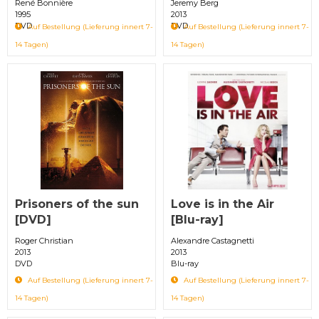
René Bonnière
Jeremy Berg
1995
2013
DVD
DVD
Auf Bestellung (Lieferung innert 7-
Auf Bestellung (Lieferung innert 7-
14 Tagen)
14 Tagen)
Prisoners of the sun
Love is in the Air
[DVD]
[Blu-ray]
Roger Christian
Alexandre Castagnetti
2013
2013
DVD
Blu-ray
Auf Bestellung (Lieferung innert 7-
Auf Bestellung (Lieferung innert 7-
14 Tagen)
14 Tagen)