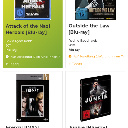
Outside the Law
Attack of the Nazi
[Blu-ray]
Herbals [Blu-ray]
Rachid Bouchareb
David Ryan Keith
2010
2011
Blu-ray
Blu-ray
Auf Bestellung (Lieferung innert 7-
Auf Bestellung (Lieferung innert 7-
14 Tagen)
14 Tagen)
Frenzy [DVD]
Junkie [Blu-ray]