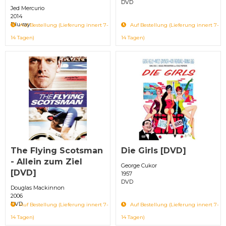
DVD
Jed Mercurio
2014
Blu-ray
Auf Bestellung (Lieferung innert 7-
Auf Bestellung (Lieferung innert 7-
14 Tagen)
14 Tagen)
The Flying Scotsman
Die Girls [DVD]
- Allein zum Ziel
George Cukor
[DVD]
1957
DVD
Douglas Mackinnon
2006
DVD
Auf Bestellung (Lieferung innert 7-
Auf Bestellung (Lieferung innert 7-
14 Tagen)
14 Tagen)