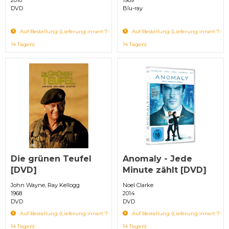
DVD
Blu-ray
Auf Bestellung (Lieferung innert 7-
Auf Bestellung (Lieferung innert 7-
14 Tagen)
14 Tagen)
Die grünen Teufel
Anomaly - Jede
[DVD]
Minute zählt [DVD]
John Wayne, Ray Kellogg
Noel Clarke
1968
2014
DVD
DVD
Auf Bestellung (Lieferung innert 7-
Auf Bestellung (Lieferung innert 7-
14 Tagen)
14 Tagen)