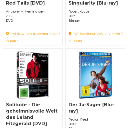
Red Tails [DVD]
Singularity [Blu-ray]
Anthony M. Hemingway
Robert Kouba
2012
2017
DVD
Blu-ray
Auf Bestellung (Lieferung innert 7-
Auf Bestellung (Lieferung innert 7-
14 Tagen)
14 Tagen)
Solitude - Die
Der Ja-Sager [Blu-
geheimnisvolle Welt
ray]
des Leland
Peyton Reed
Fitzgerald [DVD]
2008