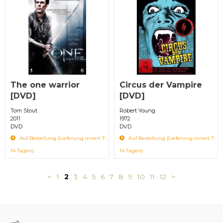
The one warrior
Circus der Vampire
[DVD]
[DVD]
Tom Stout
Robert Young
2011
1972
DVD
DVD
Auf Bestellung (Lieferung innert 7-
Auf Bestellung (Lieferung innert 7-
14 Tagen)
14 Tagen)
<
1
2
3
4
5
6
7
8
9
10
11
12
>