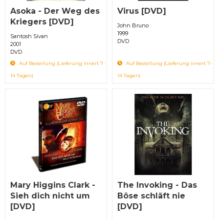
Asoka - Der Weg des
Virus [DVD]
Kriegers [DVD]
John Bruno
1999
Santosh Sivan
DVD
2001
DVD
Auf Bestellung (Lieferung innert 7-
Auf Bestellung (Lieferung innert 7-
14 Tagen)
14 Tagen)
Mary Higgins Clark -
The Invoking - Das
Sieh dich nicht um
Böse schläft nie
[DVD]
[DVD]