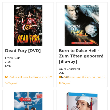
Dead Fury [DVD]
Born to Raise Hell -
Zum Töten geboren!
Frank Sudol
[Blu-ray]
2008
DVD
Lauro Chartrand
2010
Blu-ray
Auf Bestellung (Lieferung innert 7-
Auf Bestellung (Lieferung innert 7-
14 Tagen)
14 Tagen)