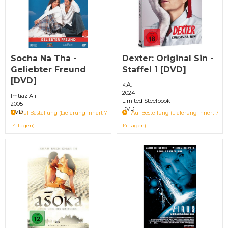
Socha Na Tha -
Dexter: Original Sin -
Geliebter Freund
Staffel 1 [DVD]
[DVD]
k.A.
2024
Imtiaz Ali
Limited Steelbook
2005
DVD
DVD
Auf Bestellung (Lieferung innert 7-
Auf Bestellung (Lieferung innert 7-
14 Tagen)
14 Tagen)