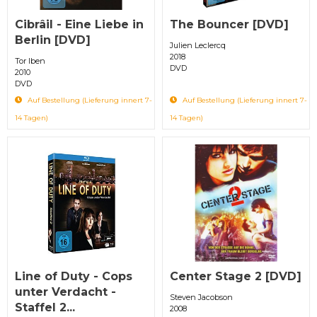
Cibrâil - Eine Liebe in
The Bouncer [DVD]
Berlin [DVD]
Julien Leclercq
2018
Tor Iben
DVD
2010
DVD
Auf Bestellung (Lieferung innert 7-
Auf Bestellung (Lieferung innert 7-
14 Tagen)
14 Tagen)
Line of Duty - Cops
Center Stage 2 [DVD]
unter Verdacht -
Steven Jacobson
Staffel 2...
2008