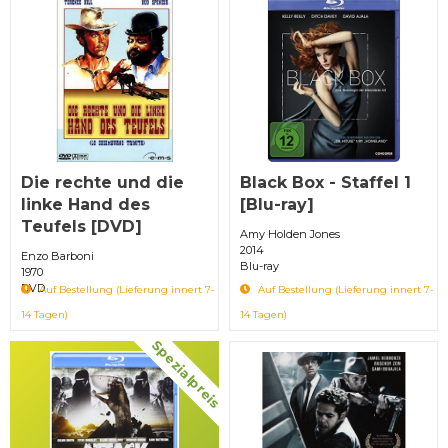
Die rechte und die
Black Box - Staffel 1
linke Hand des
[Blu-ray]
Teufels [DVD]
Amy Holden Jones
2014
Enzo Barboni
Blu-ray
1970
DVD
Auf Bestellung (Lieferung innert 7-
Auf Bestellung (Lieferung innert 7-
14 Tagen)
14 Tagen)
Spezialpreis