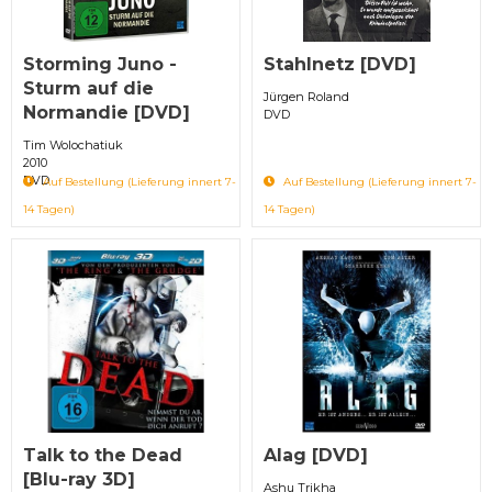
Storming Juno -
Stahlnetz [DVD]
Sturm auf die
Jürgen Roland
Normandie [DVD]
DVD
Tim Wolochatiuk
2010
DVD
Auf Bestellung (Lieferung innert 7-
Auf Bestellung (Lieferung innert 7-
14 Tagen)
14 Tagen)
Talk to the Dead
Alag [DVD]
[Blu-ray 3D]
Ashu Trikha