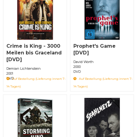
Crime is King - 3000
Prophet's Game
Meilen bis Graceland
[DVD]
[DVD]
David Worth
2000
Demian Lichtenstein
DVD
2001
DVD
Auf Bestellung (Lieferung innert 7-
Auf Bestellung (Lieferung innert 7-
14 Tagen)
14 Tagen)