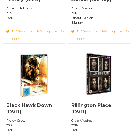
Alfred Hitchcock
Adam Mason
1972
2012
DVD
Uncut Edition
Blu-ray
Auf Bestellung (Lieferung innert 7-
Auf Bestellung (Lieferung innert 7-
14 Tagen)
14 Tagen)
Black Hawk Down
Rillington Place
[DVD]
[DVD]
Ridley Scott
Craig Viveiros
2001
2016
DVD
DVD