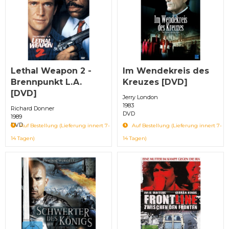
Lethal Weapon 2 -
Im Wendekreis des
Brennpunkt L.A.
Kreuzes [DVD]
[DVD]
Jerry London
1983
Richard Donner
DVD
1989
DVD
Auf Bestellung (Lieferung innert 7-
Auf Bestellung (Lieferung innert 7-
14 Tagen)
14 Tagen)