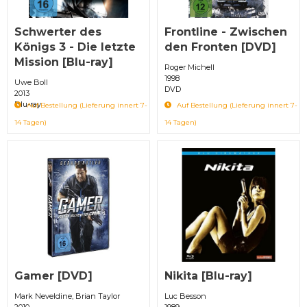
Schwerter des
Frontline - Zwischen
Königs 3 - Die letzte
den Fronten [DVD]
Mission [Blu-ray]
Roger Michell
1998
Uwe Boll
DVD
2013
Blu-ray
Auf Bestellung (Lieferung innert 7-
Auf Bestellung (Lieferung innert 7-
14 Tagen)
14 Tagen)
Gamer [DVD]
Nikita [Blu-ray]
Mark Neveldine, Brian Taylor
Luc Besson
2010
1989