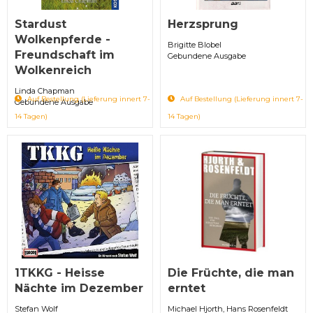
Stardust
Herzsprung
Wolkenpferde -
Brigitte Blobel
Freundschaft im
Gebundene Ausgabe
Wolkenreich
Linda Chapman
Auf Bestellung (Lieferung innert 7-
Auf Bestellung (Lieferung innert 7-
Gebundene Ausgabe
14 Tagen)
14 Tagen)
1TKKG - Heisse
Die Früchte, die man
Nächte im Dezember
erntet
Stefan Wolf
Michael Hjorth, Hans Rosenfeldt