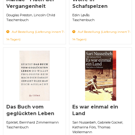
Vergangenheit
Schafspelzen
Douglas Preston, Lincoln Child
Edin Løvås
Taschenbuch
Taschenbuch
Auf Bestellung (Lieferung innert 7-
Auf Bestellung (Lieferung innert 7-
14 Tagen)
14 Tagen)
Das Buch vom
Es war einmal ein
geglückten Leben
Land
Epiktet, Bernhard Zimmermann
Sari Nusseibeh, Gabriele Gockel,
Taschenbuch
Katharina Förs, Thomas
Wollermann