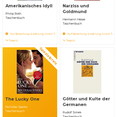
Amerikanisches Idyll
Narziss und
Goldmund
Philip Roth
Taschenbuch
Hermann Hesse
Taschenbuch
Auf Bestellung (Lieferung innert 7-
Auf Bestellung (Lieferung innert 7-
14 Tagen)
14 Tagen)
Spezialpreis
Götter und Kulte der
The Lucky One
Germanen
Nicholas Sparks
Taschenbuch
Rudolf Simek
Taschenbuch