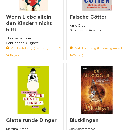
Wenn Liebe allein
Falsche Götter
den Kindern nicht
Arno Gruen
hilft
Gebundene Ausgabe
Thomas Schäfer
Gebundene Ausgabe
Auf Bestellung (Lieferung innert 7-
Auf Bestellung (Lieferung innert 7-
14 Tagen)
14 Tagen)
Glatte runde Dinger
Blutklingen
Martina Brandl
Joe Abercrombie