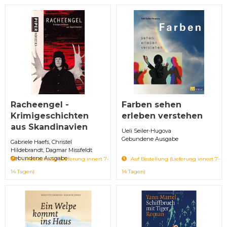
Racheengel -
Farben sehen
Krimigeschichten
erleben verstehen
aus Skandinavien
Ueli Seiler-Hugova
Gebundene Ausgabe
Gabriele Haefs, Christel
Hildebrandt, Dagmar Missfeldt
Gebundene Ausgabe
Auf Bestellung (Lieferung innert 7-
Auf Bestellung (Lieferung innert 7-
14 Tagen)
14 Tagen)