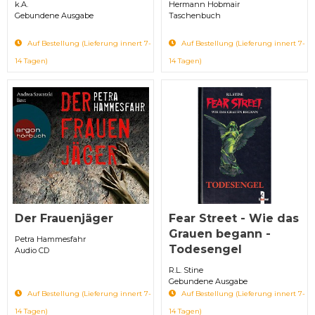
k.A.
Hermann Hobmair
Gebundene Ausgabe
Taschenbuch
Auf Bestellung (Lieferung innert 7-
Auf Bestellung (Lieferung innert 7-
14 Tagen)
14 Tagen)
Der Frauenjäger
Fear Street - Wie das
Grauen begann -
Petra Hammesfahr
Todesengel
Audio CD
R.L. Stine
Gebundene Ausgabe
Auf Bestellung (Lieferung innert 7-
Auf Bestellung (Lieferung innert 7-
14 Tagen)
14 Tagen)