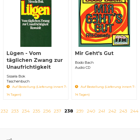
Lügen - Vom
Mir Geht's Gut
täglichen Zwang zur
Bodo Bach
Unaufrichtigkeit
Audio CD
Sissela Bok
Taschenbuch
Auf Bestellung (Lieferung innert 7-
Auf Bestellung (Lieferung innert 7-
14 Tagen)
14 Tagen)
232
233
234
235
236
237
238
239
240
241
242
243
244