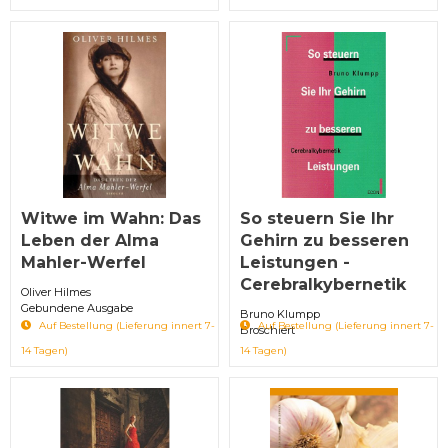
Witwe im Wahn: Das
So steuern Sie Ihr
Leben der Alma
Gehirn zu besseren
Mahler-Werfel
Leistungen -
Cerebralkybernetik
Oliver Hilmes
Gebundene Ausgabe
Bruno Klumpp
Auf Bestellung (Lieferung innert 7-
Auf Bestellung (Lieferung innert 7-
Broschiert
14 Tagen)
14 Tagen)