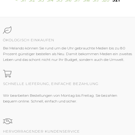
<
511
512
513
514
515
516
517
518
519
520
521
ÖKOLOGISCH EINKAUFEN
Bei Melando können Sie rund um die Uhr gebrauchte Medien bis zu 80
Prozent günstiger bestellen als Neu. Damit bekommen Medien ein zweites
Leben und das schont nicht nur Ihr Budget, sondern auch die Umwelt.
SCHNELLE LIEFERUNG, EINFACHE BEZAHLUNG
Wir bearbeiten Bestellungen von Montag bis Freitag. Sie bezahlen
bequem online. Schnell, einfach und sicher.
HERVORRAGENDER KUNDENSERVICE