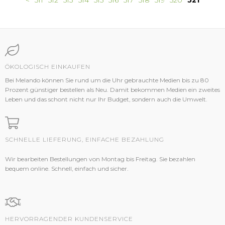
<
511
512
513
514
515
516
517
518
519
520
521
ÖKOLOGISCH EINKAUFEN
Bei Melando können Sie rund um die Uhr gebrauchte Medien bis zu 80
Prozent günstiger bestellen als Neu. Damit bekommen Medien ein zweites
Leben und das schont nicht nur Ihr Budget, sondern auch die Umwelt.
SCHNELLE LIEFERUNG, EINFACHE BEZAHLUNG
Wir bearbeiten Bestellungen von Montag bis Freitag. Sie bezahlen
bequem online. Schnell, einfach und sicher.
HERVORRAGENDER KUNDENSERVICE