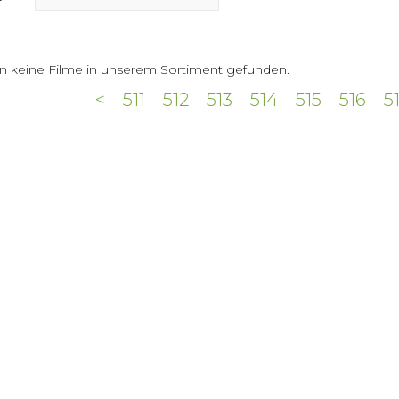
n keine Filme in unserem Sortiment gefunden.
<
511
512
513
514
515
516
5