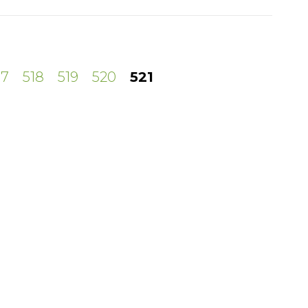
17
518
519
520
521