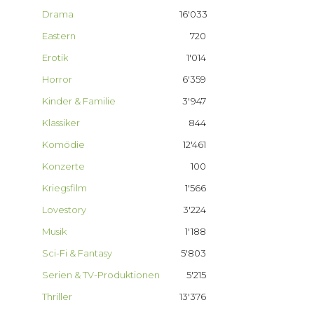
Drama
16'033
Eastern
720
Erotik
1'014
Horror
6'359
Kinder & Familie
3'947
Klassiker
844
Komödie
12'461
Konzerte
100
Kriegsfilm
1'566
Lovestory
3'224
Musik
1'188
Sci-Fi & Fantasy
5'803
Serien & TV-Produktionen
5'215
Thriller
13'376