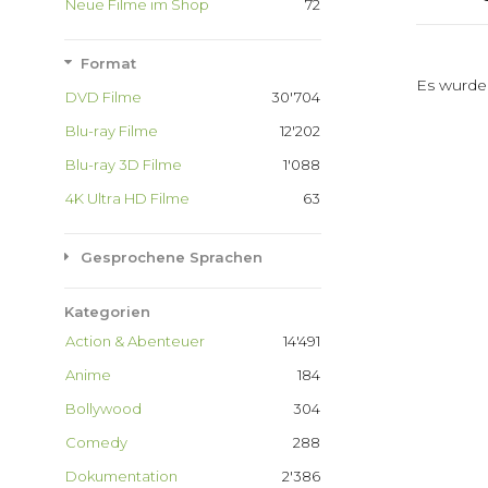
Neue Filme im Shop
72
Format
Es wurde
DVD Filme
30'704
Blu-ray Filme
12'202
Blu-ray 3D Filme
1'088
4K Ultra HD Filme
63
Gesprochene Sprachen
Kategorien
Action & Abenteuer
14'491
Anime
184
Bollywood
304
Comedy
288
Dokumentation
2'386