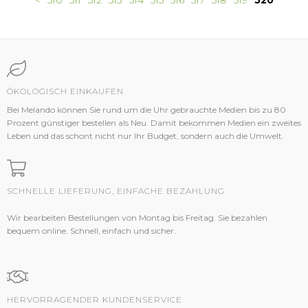
<
510
511
512
513
514
515
516
517
518
519
520
ÖKOLOGISCH EINKAUFEN
Bei Melando können Sie rund um die Uhr gebrauchte Medien bis zu 80
Prozent günstiger bestellen als Neu. Damit bekommen Medien ein zweites
Leben und das schont nicht nur Ihr Budget, sondern auch die Umwelt.
SCHNELLE LIEFERUNG, EINFACHE BEZAHLUNG
Wir bearbeiten Bestellungen von Montag bis Freitag. Sie bezahlen
bequem online. Schnell, einfach und sicher.
HERVORRAGENDER KUNDENSERVICE