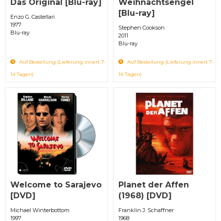
Das Original [Blu-ray]
Weihnachtsengel
[Blu-ray]
Enzo G. Castellari
1977
Stephen Cookson
Blu-ray
2011
Blu-ray
Auf Bestellung (Lieferung innert 7-
Auf Bestellung (Lieferung innert 7-
14 Tagen)
14 Tagen)
Welcome to Sarajevo
Planet der Affen
[DVD]
(1968) [DVD]
Michael Winterbottom
Franklin J. Schaffner
1997
1968