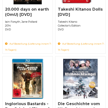
20.000 days on earth
Takeshi Kitanos Dolls
(OmU) [DVD]
[DVD]
Iain Forsyth, Jane Pollard
Takeshi Kitano
2014
Collector's Edition
DVD
DVD
Auf Bestellung (Lieferung innert 7-
Auf Bestellung (Lieferung innert 7-
14 Tagen)
14 Tagen)
Inglorious Bastards -
Die Geschichte vom