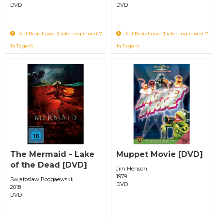
DVD
DVD
Auf Bestellung (Lieferung innert 7-
Auf Bestellung (Lieferung innert 7-
14 Tagen)
14 Tagen)
The Mermaid - Lake
Muppet Movie [DVD]
of the Dead [DVD]
Jim Henson
1979
Swjatoslaw Podgaewskij
DVD
2018
DVD