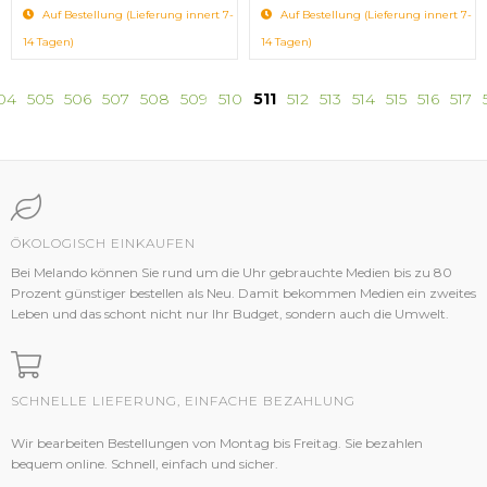
Auf Bestellung (Lieferung innert 7-
Auf Bestellung (Lieferung innert 7-
14 Tagen)
14 Tagen)
04
505
506
507
508
509
510
511
512
513
514
515
516
517
ÖKOLOGISCH EINKAUFEN
Bei Melando können Sie rund um die Uhr gebrauchte Medien bis zu 80
Prozent günstiger bestellen als Neu. Damit bekommen Medien ein zweites
Leben und das schont nicht nur Ihr Budget, sondern auch die Umwelt.
SCHNELLE LIEFERUNG, EINFACHE BEZAHLUNG
Wir bearbeiten Bestellungen von Montag bis Freitag. Sie bezahlen
bequem online. Schnell, einfach und sicher.