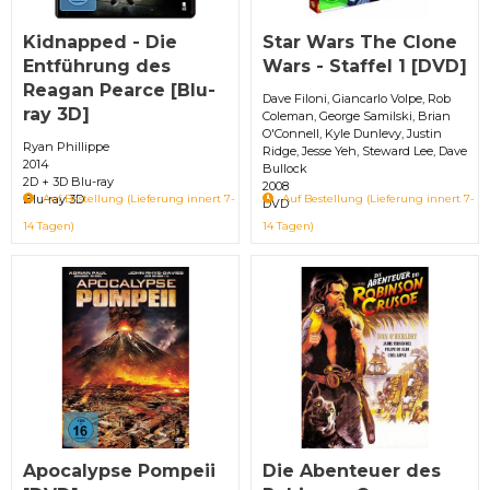
Kidnapped - Die
Star Wars The Clone
Entführung des
Wars - Staffel 1 [DVD]
Reagan Pearce [Blu-
Dave Filoni, Giancarlo Volpe, Rob
ray 3D]
Coleman, George Samilski, Brian
O'Connell, Kyle Dunlevy, Justin
Ryan Phillippe
Ridge, Jesse Yeh, Steward Lee, Dave
2014
Bullock
2D + 3D Blu-ray
2008
Blu-ray 3D
Auf Bestellung (Lieferung innert 7-
Auf Bestellung (Lieferung innert 7-
DVD
14 Tagen)
14 Tagen)
Apocalypse Pompeii
Die Abenteuer des