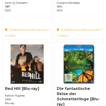
Amin Q. Chaudhri
Giuliano Montaldo
1987
1970
DVD
DVD
Auf Bestellung (Lieferung innert 7-
Auf Bestellung (Lieferung innert 7-
14 Tagen)
14 Tagen)
Red Hill [Blu-ray]
Die fantastische
Reise der
Patrick Hughes
Schmetterlinge [Blu-
2009
Blu-ray
ray]