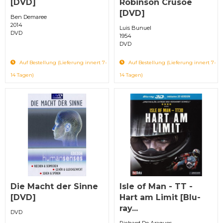
[DVD]
Robinson Crusoe
[DVD]
Ben Demaree
2014
Luis Bunuel
DVD
1954
DVD
Auf Bestellung (Lieferung innert 7-
Auf Bestellung (Lieferung innert 7-
14 Tagen)
14 Tagen)
Die Macht der Sinne
Isle of Man - TT -
[DVD]
Hart am Limit [Blu-
ray...
DVD
Richard De Aragues