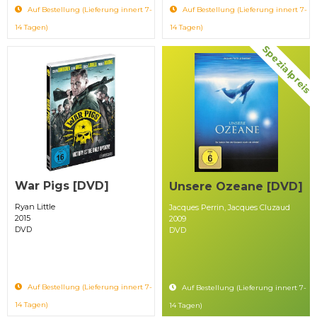
Auf Bestellung (Lieferung innert 7-
Auf Bestellung (Lieferung innert 7-
14 Tagen)
14 Tagen)
Spezialpreis
War Pigs [DVD]
Unsere Ozeane [DVD]
Ryan Little
Jacques Perrin, Jacques Cluzaud
2015
2009
DVD
DVD
Auf Bestellung (Lieferung innert 7-
Auf Bestellung (Lieferung innert 7-
14 Tagen)
14 Tagen)