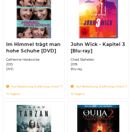
Im Himmel trägt man
John Wick - Kapitel 3
hohe Schuhe [DVD]
[Blu-ray]
Catherine Hardwicke
Chad Stahelski
2015
2019
DVD
Blu-ray
Auf Bestellung (Lieferung innert 7-
Auf Bestellung (Lieferung innert 7-
14 Tagen)
14 Tagen)