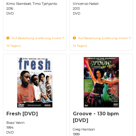
Kimo Stamboel, Timo Tjahjanto
Vincenzo Natali
2016
2013
DVD
DVD
Auf Bestellung (Lieferung innert 7-
Auf Bestellung (Lieferung innert 7-
14 Tagen)
14 Tagen)
Fresh [DVD]
Groove - 130 bpm
[DVD]
Boaz Yakin
1994
Greg Harrison
DVD
1999