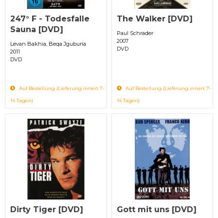
247° F - Todesfalle
The Walker [DVD]
Sauna [DVD]
Paul Schrader
2007
Levan Bakhia, Beqa Jguburia
DVD
2011
DVD
Auf Bestellung (Lieferung innert 7-
Auf Bestellung (Lieferung innert 7-
14 Tagen)
14 Tagen)
Dirty Tiger [DVD]
Gott mit uns [DVD]