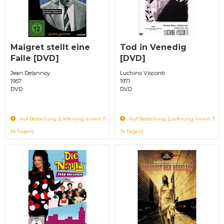
Maigret stellt eine
Tod in Venedig
Falle [DVD]
[DVD]
Jean Delannoy
Luchino Visconti
1957
1971
DVD
DVD
Auf Bestellung (Lieferung innert 7-
Auf Bestellung (Lieferung innert 7-
14 Tagen)
14 Tagen)