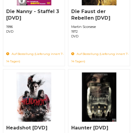
Die Nanny - Staffel 3
Die Faust der
[DVD]
Rebellen [DVD]
1996
Martin Scorsese
DVD
1972
DVD
Auf Bestellung (Lieferung innert 7-
Auf Bestellung (Lieferung innert 7-
14 Tagen)
14 Tagen)
Headshot [DVD]
Haunter [DVD]