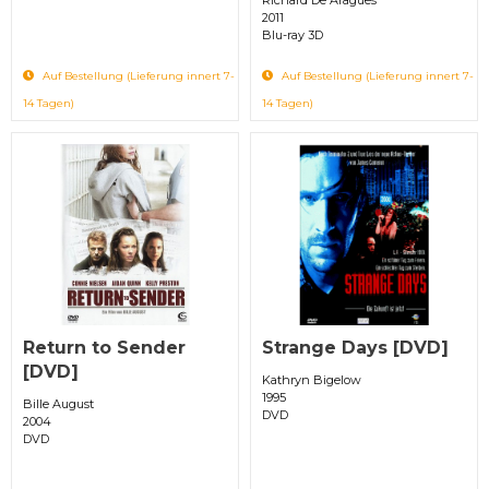
2011
Blu-ray 3D
Auf Bestellung (Lieferung innert 7-
Auf Bestellung (Lieferung innert 7-
14 Tagen)
14 Tagen)
Return to Sender
Strange Days [DVD]
[DVD]
Kathryn Bigelow
1995
Bille August
DVD
2004
DVD