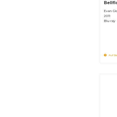
Bellf
Evan Glo
2011
Blu-ray
Auf Be