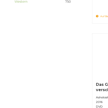
Western
750
Auf Be
Das G
versc
Ashotos
2016
DVD