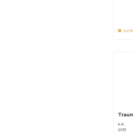
Auf Be
Traum
k.A.
2013