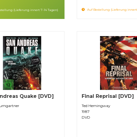
Auf Bestellung (Lieferung innert
tellung (Lieferung innert 7-14 Tagen)
ndreas Quake [DVD]
Final Reprisal [DVD]
umgartner
Ted Hemingway
1987
DVD