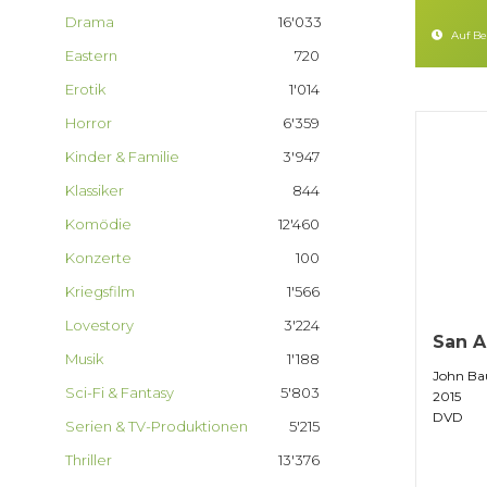
Drama
16'033
Auf Bes
Eastern
720
Erotik
1'014
Horror
6'359
Kinder & Familie
3'947
Klassiker
844
Komödie
12'460
Konzerte
100
Kriegsfilm
1'566
Lovestory
3'224
San A
Musik
1'188
John Ba
Sci-Fi & Fantasy
5'803
2015
DVD
Serien & TV-Produktionen
5'215
Thriller
13'376