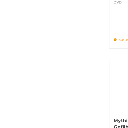
DVD
Auf Be
Mythi
Gefäh