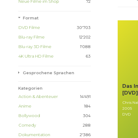
Neue Filme im Shop
72
Format
DVD Filme
30'703
Blu-ray Filme
12'202
Blu-ray 3D Filme
1'088
4K Ultra HD Filme
63
Gesprochene Sprachen
Das I
Kategorien
[DVD]
Action & Abenteuer
14'491
Chris N
Anime
184
2005
DVD
Bollywood
304
Comedy
288
Dokumentation
2'386