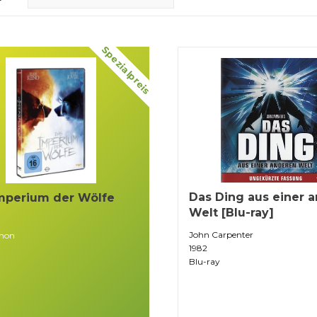
Spezialpreis
Das Ding aus einer 
mperium der Wölfe
Welt [Blu-ray]
John Carpenter
ahon
1982
Blu-ray