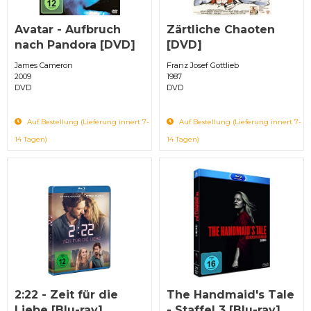
Avatar - Aufbruch
Zärtliche Chaoten
nach Pandora [DVD]
[DVD]
James Cameron
Franz Josef Gottlieb
2009
1987
DVD
DVD
Auf Bestellung (Lieferung innert 7-
Auf Bestellung (Lieferung innert 7-
14 Tagen)
14 Tagen)
2:22 - Zeit für die
The Handmaid's Tale
Liebe [Blu-ray]
- Staffel 3 [Blu-ray]