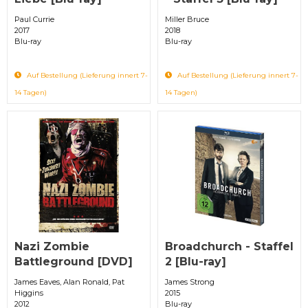
Paul Currie
Miller Bruce
2017
2018
Blu-ray
Blu-ray
Auf Bestellung (Lieferung innert 7-
Auf Bestellung (Lieferung innert 7-
14 Tagen)
14 Tagen)
Nazi Zombie
Broadchurch - Staffel
Battleground [DVD]
2 [Blu-ray]
James Eaves, Alan Ronald, Pat
James Strong
Higgins
2015
2012
Blu-ray