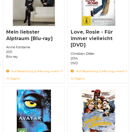
Mein liebster
Love, Rosie - Für
Alptraum [Blu-ray]
immer vielleicht
[DVD]
Anne Fontaine
2011
Christian Ditter
Blu-ray
2014
DVD
Auf Bestellung (Lieferung innert 7-
Auf Bestellung (Lieferung innert 7-
14 Tagen)
14 Tagen)