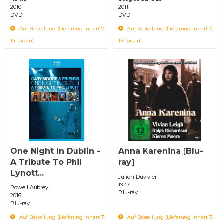
2010
2011
DVD
DVD
Auf Bestellung (Lieferung innert 7-
Auf Bestellung (Lieferung innert 7-
14 Tagen)
14 Tagen)
One Night In Dublin -
Anna Karenina [Blu-
A Tribute To Phil
ray]
Lynott...
Julien Duvivier
1947
Powell Aubrey
Blu-ray
2016
Blu-ray
Auf Bestellung (Lieferung innert 7-
Auf Bestellung (Lieferung innert 7-