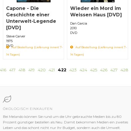
Capone - Die
Wieder ein Mord im
Geschichte einer
Weissen Haus [DVD]
Unterwelt-Legende
Dan Garcia
[DVD]
2010
DVD
Steve Carver
1975
DVD
Auf Bestellung (Lieferung innert 7-
Auf Bestellung (Lieferung innert 7-
14 Tagen)
14 Tagen)
416
417
418
419
420
421
422
423
424
425
426
427
428
ÖKOLOGISCH EINKAUFEN
Bei Melando können Sie rund um die Uhr gebrauchte Medien bis zu 80
Prozent günstiger bestellen als Neu. Damit bekommen Medien ein zweites
Leben und das schont nicht nur Ihr Budget, sondern auch die Umwelt.