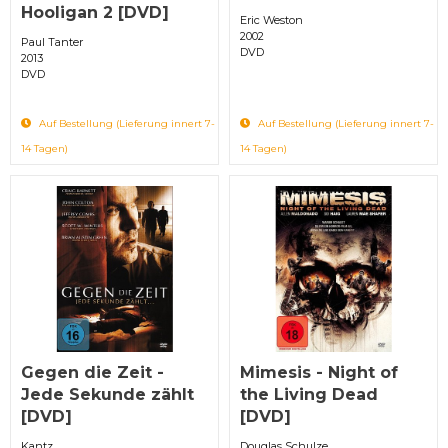
Hooligan 2 [DVD]
Eric Weston
2002
Paul Tanter
DVD
2013
DVD
Auf Bestellung (Lieferung innert 7-
Auf Bestellung (Lieferung innert 7-
14 Tagen)
14 Tagen)
Gegen die Zeit -
Mimesis - Night of
Jede Sekunde zählt
the Living Dead
[DVD]
[DVD]
Kantz
Douglas Schulze