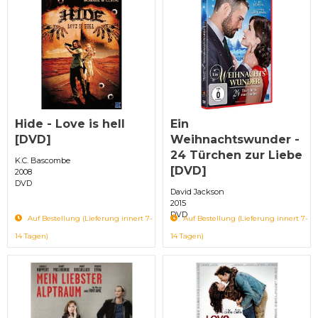
Hide - Love is hell
Ein
[DVD]
Weihnachtswunder -
24 Türchen zur Liebe
K.C. Bascombe
[DVD]
2008
DVD
David Jackson
2015
DVD
Auf Bestellung (Lieferung innert 7-
Auf Bestellung (Lieferung innert 7-
14 Tagen)
14 Tagen)