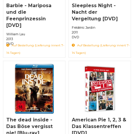
Barbie - Mariposa
Sleepless Night -
und die
Nacht der
Feenprinzessin
Vergeltung [DVD]
[DVD]
Frédéric Jardin
2011
William Lau
DVD
2013
DVD
Auf Bestellung (Lieferung innert 7-
Auf Bestellung (Lieferung innert 7-
14 Tagen)
14 Tagen)
The dead inside -
American Pie 1, 2, 3 &
Das Böse vergisst
Das Klassentreffen
nie! [Blu-ray]
[DVD]