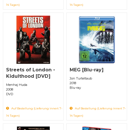
14 Tagen)
14 Tagen)
Streets of London -
MEG [Blu-ray]
Kidulthood [DVD]
Jon Turteltaub
2018
Menhaj Huda
Blu-ray
2008
DVD
Auf Bestellung (Lieferung innert 7-
Auf Bestellung (Lieferung innert 7-
14 Tagen)
14 Tagen)