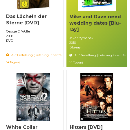
Das Lächeln der
Mike and Dave need
Sterne [DVD]
wedding dates [Blu-
ray]
George C. Wolfe
2008
Jake Szymanski
DVD
2016
Blu-ray
Auf Bestellung (Lieferung innert 7-
Auf Bestellung (Lieferung innert 7-
14 Tagen)
14 Tagen)
White Collar
Hitters [DVD]