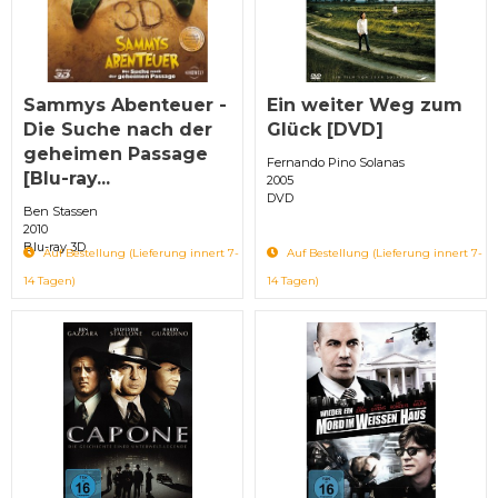
Sammys Abenteuer -
Ein weiter Weg zum
Die Suche nach der
Glück [DVD]
geheimen Passage
Fernando Pino Solanas
[Blu-ray...
2005
DVD
Ben Stassen
2010
Blu-ray 3D
Auf Bestellung (Lieferung innert 7-
Auf Bestellung (Lieferung innert 7-
14 Tagen)
14 Tagen)