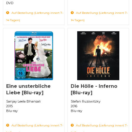
DVD
Auf Bestellung (Lieferung innert 7-
Auf Bestellung (Lieferung innert 7-
14 Tagen)
14 Tagen)
Eine unsterbliche
Die Hölle - Inferno
Liebe [Blu-ray]
[Blu-ray]
Sanjay Leela Bhansali
Stefan Ruzowitzky
2015
2016
Blu-ray
Blu-ray
Auf Bestellung (Lieferung innert 7-
Auf Bestellung (Lieferung innert 7-