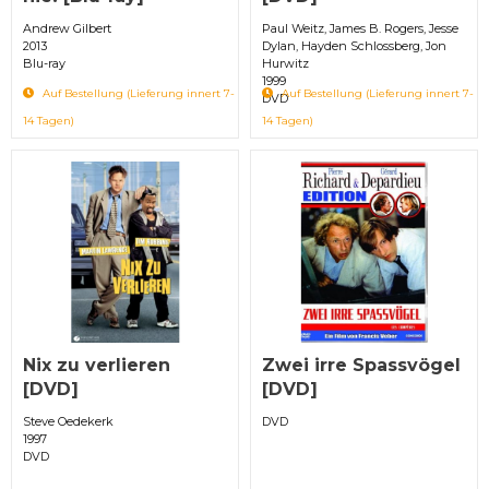
Andrew Gilbert
Paul Weitz, James B. Rogers, Jesse
2013
Dylan, Hayden Schlossberg, Jon
Blu-ray
Hurwitz
1999
Auf Bestellung (Lieferung innert 7-
Auf Bestellung (Lieferung innert 7-
DVD
14 Tagen)
14 Tagen)
Nix zu verlieren
Zwei irre Spassvögel
[DVD]
[DVD]
Steve Oedekerk
DVD
1997
DVD