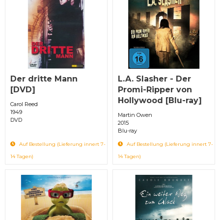
Der dritte Mann
L.A. Slasher - Der
[DVD]
Promi-Ripper von
Hollywood [Blu-ray]
Carol Reed
1949
Martin Owen
DVD
2015
Blu-ray
Auf Bestellung (Lieferung innert 7-
Auf Bestellung (Lieferung innert 7-
14 Tagen)
14 Tagen)