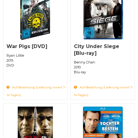
War Pigs [DVD]
City Under Siege
[Blu-ray]
Ryan Little
2015
Benny Chan
DVD
2010
Blu-ray
Auf Bestellung (Lieferung innert 7-
Auf Bestellung (Lieferung innert 7-
14 Tagen)
14 Tagen)