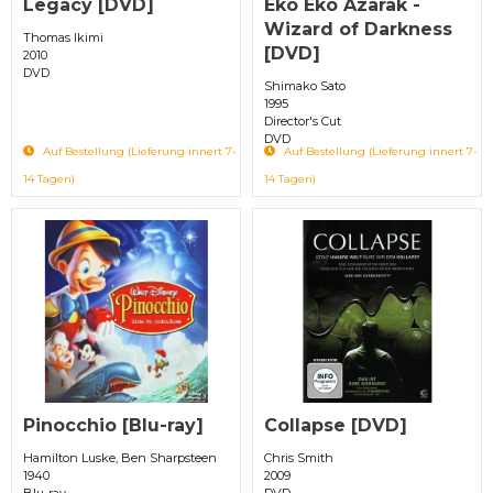
Legacy [DVD]
Eko Eko Azarak -
Wizard of Darkness
Thomas Ikimi
[DVD]
2010
DVD
Shimako Sato
1995
Director's Cut
DVD
Auf Bestellung (Lieferung innert 7-
Auf Bestellung (Lieferung innert 7-
14 Tagen)
14 Tagen)
Pinocchio [Blu-ray]
Collapse [DVD]
Hamilton Luske, Ben Sharpsteen
Chris Smith
1940
2009
Blu-ray
DVD