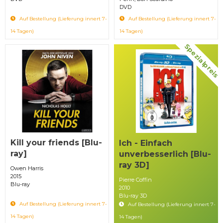
DVD
Auf Bestellung (Lieferung innert 7-
Auf Bestellung (Lieferung innert 7-
14 Tagen)
14 Tagen)
Spezialpreis
Kill your friends [Blu-
Ich - Einfach
ray]
unverbesserlich [Blu-
ray 3D]
Owen Harris
2015
Pierre Coffin
Blu-ray
2010
Blu-ray 3D
Auf Bestellung (Lieferung innert 7-
Auf Bestellung (Lieferung innert 7-
14 Tagen)
14 Tagen)