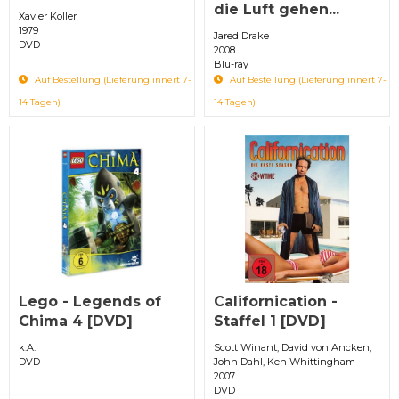
die Luft gehen...
Xavier Koller
1979
Jared Drake
DVD
2008
Blu-ray
Auf Bestellung (Lieferung innert 7-
Auf Bestellung (Lieferung innert 7-
14 Tagen)
14 Tagen)
Lego - Legends of
Californication -
Chima 4 [DVD]
Staffel 1 [DVD]
k.A.
Scott Winant, David von Ancken,
DVD
John Dahl, Ken Whittingham
2007
DVD