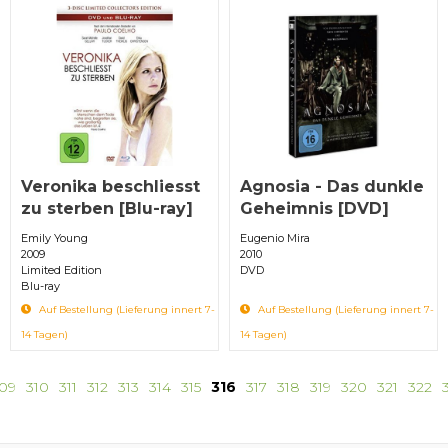
Veronika beschliesst
Agnosia - Das dunkle
zu sterben [Blu-ray]
Geheimnis [DVD]
Emily Young
Eugenio Mira
2009
2010
Limited Edition
DVD
Blu-ray
Auf Bestellung (Lieferung innert 7-
Auf Bestellung (Lieferung innert 7-
14 Tagen)
14 Tagen)
09
310
311
312
313
314
315
316
317
318
319
320
321
322