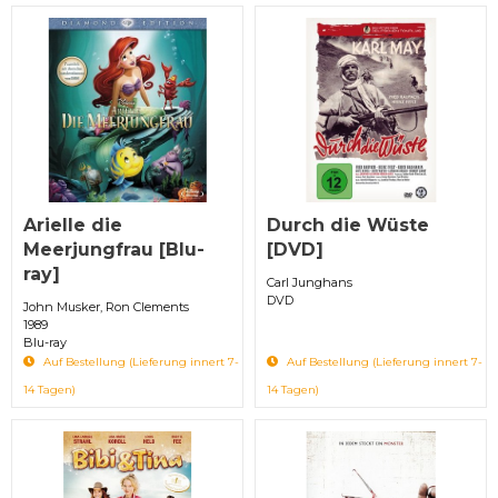
Arielle die
Durch die Wüste
Meerjungfrau [Blu-
[DVD]
ray]
Carl Junghans
DVD
John Musker, Ron Clements
1989
Blu-ray
Auf Bestellung (Lieferung innert 7-
Auf Bestellung (Lieferung innert 7-
14 Tagen)
14 Tagen)