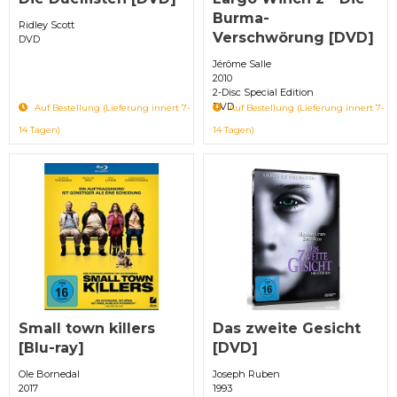
Burma-
Ridley Scott
Verschwörung [DVD]
DVD
Jérôme Salle
2010
2-Disc Special Edition
DVD
Auf Bestellung (Lieferung innert 7-
Auf Bestellung (Lieferung innert 7-
14 Tagen)
14 Tagen)
Small town killers
Das zweite Gesicht
[Blu-ray]
[DVD]
Ole Bornedal
Joseph Ruben
2017
1993