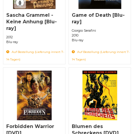
Sascha Grammel -
Game of Death [Blu-
Keine Anhung [Blu-
ray]
ray]
Giorgio Serafini
2010
2012
Blu-ray
Blu-ray
Auf Bestellung (Lieferung innert 7-
Auf Bestellung (Lieferung innert 7-
14 Tagen)
14 Tagen)
Forbidden Warrior
Blumen des
[DVD]
Schreckens [DVD]