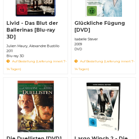
Livid - Das Blut der
Glückliche Fügung
Ballerinas [Blu-ray
[DVD]
3D]
Isabelle Stever
2009
Julien Maury, Alexandre Bustillo
DVD
2011
Blu-ray 3D
Auf Bestellung (Lieferung innert 7-
Auf Bestellung (Lieferung innert 7-
14 Tagen)
14 Tagen)
Die Duellisten [DVD]
Largo Winch 2 - Die