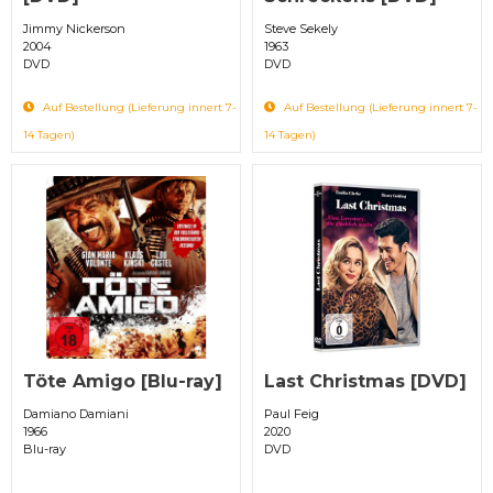
Jimmy Nickerson
Steve Sekely
2004
1963
DVD
DVD
Auf Bestellung (Lieferung innert 7-
Auf Bestellung (Lieferung innert 7-
14 Tagen)
14 Tagen)
Töte Amigo [Blu-ray]
Last Christmas [DVD]
Damiano Damiani
Paul Feig
1966
2020
Blu-ray
DVD