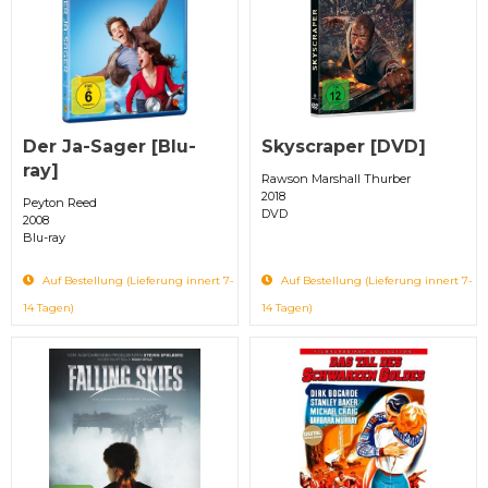
Der Ja-Sager [Blu-
Skyscraper [DVD]
ray]
Rawson Marshall Thurber
2018
Peyton Reed
DVD
2008
Blu-ray
Auf Bestellung (Lieferung innert 7-
Auf Bestellung (Lieferung innert 7-
14 Tagen)
14 Tagen)