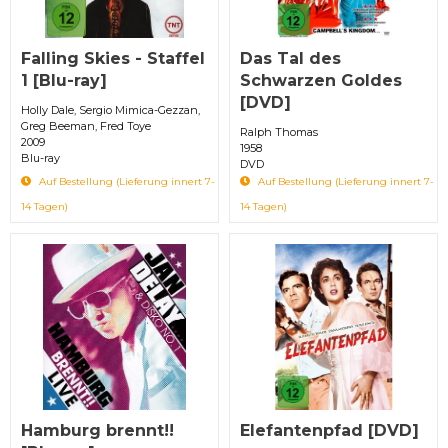
Falling Skies - Staffel
Das Tal des
1 [Blu-ray]
Schwarzen Goldes
[DVD]
Holly Dale, Sergio Mimica-Gezzan,
Greg Beeman, Fred Toye
Ralph Thomas
2009
1958
Blu-ray
DVD
Auf Bestellung (Lieferung innert 7-
Auf Bestellung (Lieferung innert 7-
14 Tagen)
14 Tagen)
Hamburg brennt!!
Elefantenpfad [DVD]