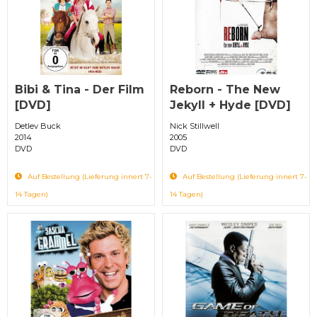
Bibi & Tina - Der Film
Reborn - The New
[DVD]
Jekyll + Hyde [DVD]
Detlev Buck
Nick Stillwell
2014
2005
DVD
DVD
Auf Bestellung (Lieferung innert 7-
Auf Bestellung (Lieferung innert 7-
14 Tagen)
14 Tagen)