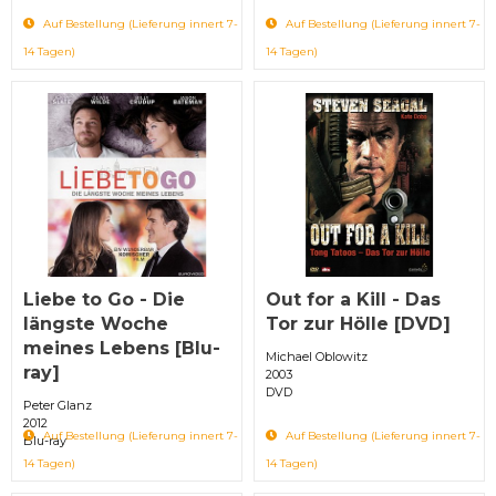
Auf Bestellung (Lieferung innert 7-
Auf Bestellung (Lieferung innert 7-
14 Tagen)
14 Tagen)
Liebe to Go - Die
Out for a Kill - Das
längste Woche
Tor zur Hölle [DVD]
meines Lebens [Blu-
Michael Oblowitz
ray]
2003
DVD
Peter Glanz
2012
Auf Bestellung (Lieferung innert 7-
Auf Bestellung (Lieferung innert 7-
Blu-ray
14 Tagen)
14 Tagen)