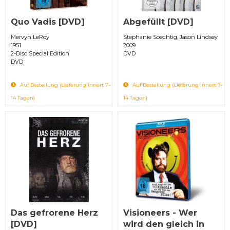
Quo Vadis [DVD]
Abgefüllt [DVD]
Mervyn LeRoy
Stephanie Soechtig, Jason Lindsey
1951
2009
2-Disc Special Edition
DVD
DVD
Auf Bestellung (Lieferung innert 7-
Auf Bestellung (Lieferung innert 7-
14 Tagen)
14 Tagen)
Das gefrorene Herz
Visioneers - Wer
[DVD]
wird den gleich in