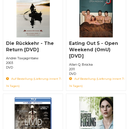
Die Rückkehr - The
Eating Out 5 - Open
Return [DVD]
Weekend (OmU)
[DVD]
Andrei Tswjagintsew
2003
Allan Q. Brocka
DVD
2011
DVD
Auf Bestellung (Lieferung innert 7-
Auf Bestellung (Lieferung innert 7-
14 Tagen)
14 Tagen)