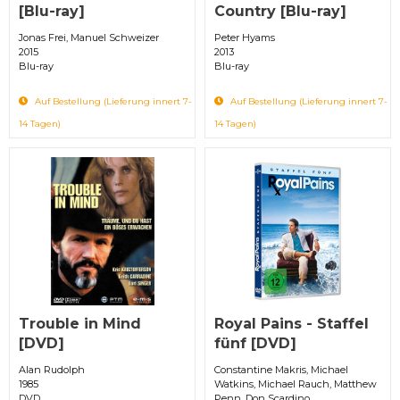
[Blu-ray]
Country [Blu-ray]
Jonas Frei, Manuel Schweizer
Peter Hyams
2015
2013
Blu-ray
Blu-ray
Auf Bestellung (Lieferung innert 7-
Auf Bestellung (Lieferung innert 7-
14 Tagen)
14 Tagen)
Trouble in Mind
Royal Pains - Staffel
[DVD]
fünf [DVD]
Alan Rudolph
Constantine Makris, Michael
1985
Watkins, Michael Rauch, Matthew
DVD
Penn, Don Scardino