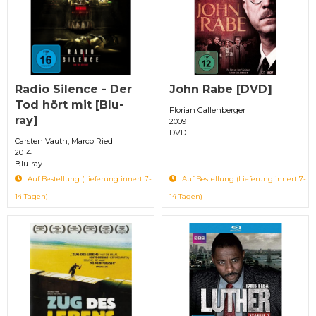
Radio Silence - Der
John Rabe [DVD]
Tod hört mit [Blu-
Florian Gallenberger
ray]
2009
DVD
Carsten Vauth, Marco Riedl
2014
Blu-ray
Auf Bestellung (Lieferung innert 7-
Auf Bestellung (Lieferung innert 7-
14 Tagen)
14 Tagen)