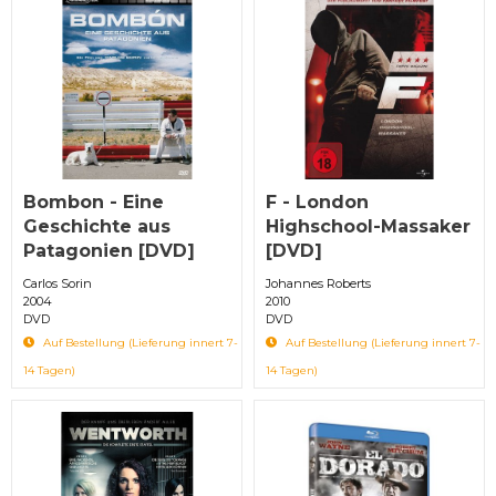
Bombon - Eine
F - London
Geschichte aus
Highschool-Massaker
Patagonien [DVD]
[DVD]
Carlos Sorin
Johannes Roberts
2004
2010
DVD
DVD
Auf Bestellung (Lieferung innert 7-
Auf Bestellung (Lieferung innert 7-
14 Tagen)
14 Tagen)