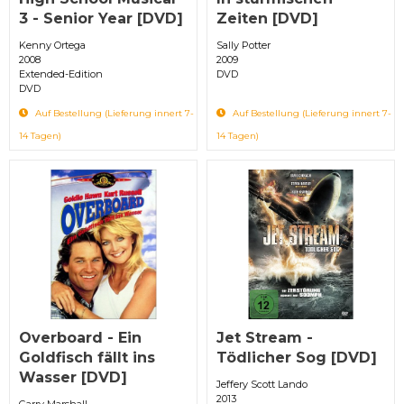
3 - Senior Year [DVD]
Zeiten [DVD]
Kenny Ortega
Sally Potter
2008
2009
Extended-Edition
DVD
DVD
Auf Bestellung (Lieferung innert 7-
Auf Bestellung (Lieferung innert 7-
14 Tagen)
14 Tagen)
Overboard - Ein
Jet Stream -
Goldfisch fällt ins
Tödlicher Sog [DVD]
Wasser [DVD]
Jeffery Scott Lando
2013
Garry Marshall