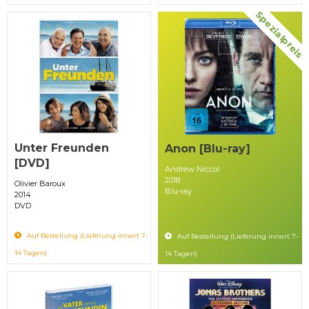
Spezialpreis
Unter Freunden
Anon [Blu-ray]
[DVD]
Andrew Niccol
2018
Olivier Baroux
Blu-ray
2014
DVD
Auf Bestellung (Lieferung innert 7-
Auf Bestellung (Lieferung innert 7-
14 Tagen)
14 Tagen)