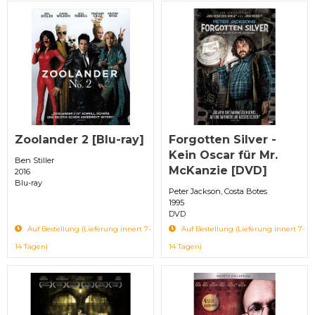
Zoolander 2 [Blu-ray]
Forgotten Silver -
Kein Oscar für Mr.
Ben Stiller
McKanzie [DVD]
2016
Blu-ray
Peter Jackson, Costa Botes
1995
DVD
Auf Bestellung (Lieferung innert 7-
Auf Bestellung (Lieferung innert 7-
14 Tagen)
14 Tagen)