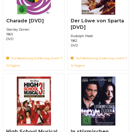
Charade [DVD]
Der Löwe von Sparta
[DVD]
Stanley Donen
1963
Rudolph Maté
DVD
1962
DVD
Auf Bestellung (Lieferung innert 7-
Auf Bestellung (Lieferung innert 7-
14 Tagen)
14 Tagen)
High School Musical
In stürmischen