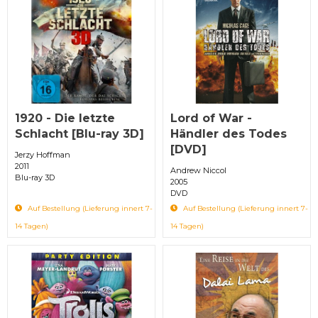
1920 - Die letzte
Lord of War -
Schlacht [Blu-ray 3D]
Händler des Todes
[DVD]
Jerzy Hoffman
2011
Andrew Niccol
Blu-ray 3D
2005
DVD
Auf Bestellung (Lieferung innert 7-
Auf Bestellung (Lieferung innert 7-
14 Tagen)
14 Tagen)