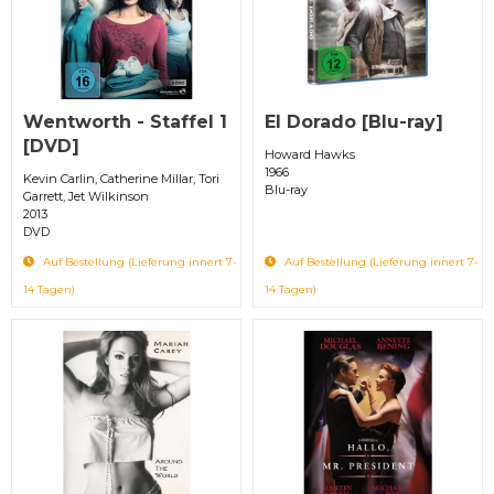
Wentworth - Staffel 1
El Dorado [Blu-ray]
[DVD]
Howard Hawks
1966
Kevin Carlin, Catherine Millar, Tori
Blu-ray
Garrett, Jet Wilkinson
2013
DVD
Auf Bestellung (Lieferung innert 7-
Auf Bestellung (Lieferung innert 7-
14 Tagen)
14 Tagen)