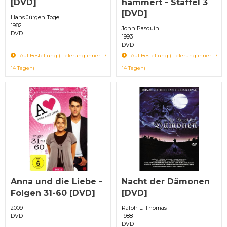
[DVD]
hämmert - Staffel 3
[DVD]
Hans Jürgen Tögel
1982
John Pasquin
DVD
1993
DVD
Auf Bestellung (Lieferung innert 7-
Auf Bestellung (Lieferung innert 7-
14 Tagen)
14 Tagen)
Anna und die Liebe -
Nacht der Dämonen
Folgen 31-60 [DVD]
[DVD]
2009
Ralph L. Thomas
DVD
1988
DVD