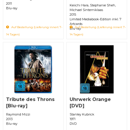
2011
Keiichi Hara, Stephanie Sheh,
Blu-ray
Michael Sinterniklaas
2015
Limited Mediabook-Edition inkl. 7
Artcards
Auf Bestellung (Lieferung innert 7-
Auf Bestellung (Lieferung innert 7-
Blu-ray
14 Tagen)
14 Tagen)
Tribute des Throns
Uhrwerk Orange
[Blu-ray]
[DVD]
Raymond Mizzi
Stanley Kubrick
2013
1971
Blu-ray
DVD