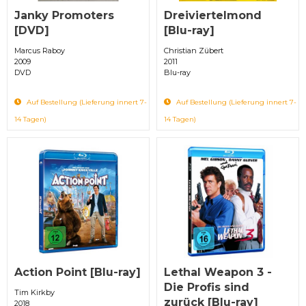
Janky Promoters
Dreiviertelmond
[DVD]
[Blu-ray]
Marcus Raboy
Christian Zübert
2009
2011
DVD
Blu-ray
Auf Bestellung (Lieferung innert 7-
Auf Bestellung (Lieferung innert 7-
14 Tagen)
14 Tagen)
Action Point [Blu-ray]
Lethal Weapon 3 -
Die Profis sind
Tim Kirkby
zurück [Blu-ray]
2018