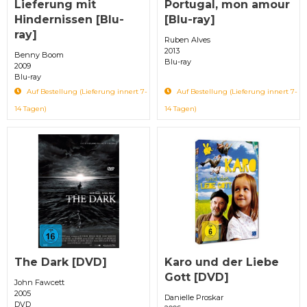
Lieferung mit
Portugal, mon amour
Hindernissen [Blu-
[Blu-ray]
ray]
Ruben Alves
2013
Benny Boom
Blu-ray
2009
Blu-ray
Auf Bestellung (Lieferung innert 7-
Auf Bestellung (Lieferung innert 7-
14 Tagen)
14 Tagen)
The Dark [DVD]
Karo und der Liebe
Gott [DVD]
John Fawcett
2005
Danielle Proskar
DVD