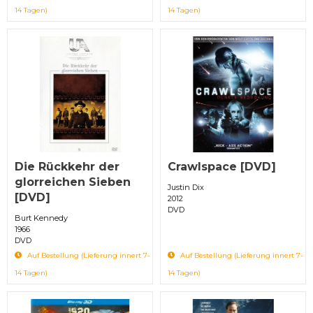
14 Tagen)
14 Tagen)
Die Rückkehr der
Crawlspace [DVD]
glorreichen Sieben
Justin Dix
[DVD]
2012
DVD
Burt Kennedy
1966
DVD
Auf Bestellung (Lieferung innert 7-
Auf Bestellung (Lieferung innert 7-
14 Tagen)
14 Tagen)