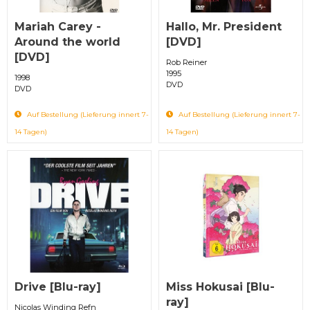
Mariah Carey -
Hallo, Mr. President
Around the world
[DVD]
[DVD]
Rob Reiner
1995
1998
DVD
DVD
Auf Bestellung (Lieferung innert 7-
Auf Bestellung (Lieferung innert 7-
14 Tagen)
14 Tagen)
Drive [Blu-ray]
Miss Hokusai [Blu-
ray]
Nicolas Winding Refn