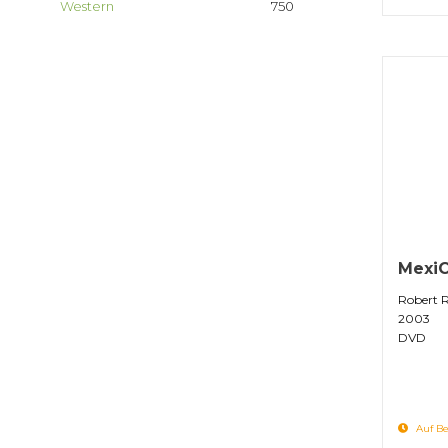
Western
750
MexiC
Robert 
2003
DVD
Auf Be