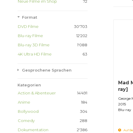
Neue Filme im Shop
72
Format
DVD Filme
30'703
Blu-ray Filme
12'202
Blu-ray 3D Filme
1'088
4K Ultra HD Filme
63
Gesprochene Sprachen
Mad M
Kategorien
ray]
Action & Abenteuer
14'491
George M
Anime
184
2015
Blu-ray
Bollywood
304
Comedy
288
Dokumentation
2'386
Auf Be