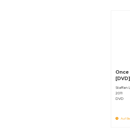
Once 
[DVD
Staffan 
2011
DVD
Auf Be