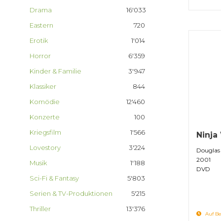
Drama
16'033
Eastern
720
Erotik
1'014
Horror
6'359
Kinder & Familie
3'947
Klassiker
844
Komödie
12'460
Konzerte
100
Kriegsfilm
1'566
Ninja
Lovestory
3'224
Douglas
2001
Musik
1'188
DVD
Sci-Fi & Fantasy
5'803
Serien & TV-Produktionen
5'215
Thriller
13'376
Auf Be