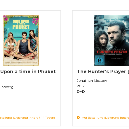
Upon a time in Phuket
The Hunter's Prayer
]
Jonathan Mostow
2017
Lindberg
DVD
stellung (Lieferung innert 7-14 Tagen)
Auf Bestellung (Lieferung innert