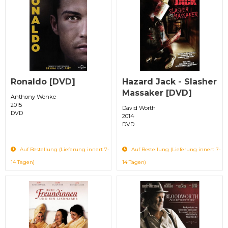
Ronaldo [DVD]
Hazard Jack - Slasher
Massaker [DVD]
Anthony Wonke
2015
David Worth
DVD
2014
DVD
Auf Bestellung (Lieferung innert 7-
Auf Bestellung (Lieferung innert 7-
14 Tagen)
14 Tagen)