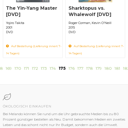
The Yin-Yang Master
Sharktopus vs.
[DVD]
Whalewolf [DVD]
Yojiro Takita
Roger Corman, Kevin O'Neill
2001
2015
DVD
DVD
Auf Bestellung (Lieferung innert 7-
Auf Bestellung (Lieferung innert 7-
14 Tagen)
14 Tagen)
68
169
170
171
172
173
174
175
176
177
178
179
180
181
18
ÖKOLOGISCH EINKAUFEN
Bei Melando können Sie rund um die Uhr gebrauchte Medien bis zu 80
Prozent günstiger bestellen als Neu. Damit bekommen Medien ein zweites
Leben und das schont nicht nur Ihr Budget, sondern auch die Umwelt.