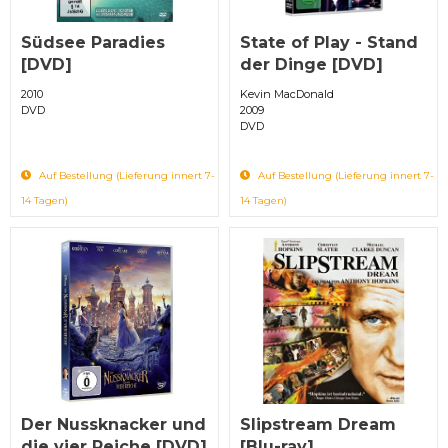
Südsee Paradies
State of Play - Stand
[DVD]
der Dinge [DVD]
2010
Kevin MacDonald
DVD
2009
DVD
Auf Bestellung (Lieferung innert 7-
Auf Bestellung (Lieferung innert 7-
14 Tagen)
14 Tagen)
Der Nussknacker und
Slipstream Dream
die vier Reiche [DVD]
[Blu-ray]