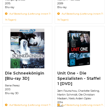
2015
2009
Blu-ray
Blu-ray
Auf Bestellung (Lieferung innert 7-
Auf Bestellung (Lieferung innert 7-
14 Tagen)
14 Tagen)
Die Schneekönigin
Unit One - Die
[Blu-ray 3D]
Spezialisten - Staffel
1 [DVD]
Rene Perez
2013
Jørn Faurschou, Charlotte Sieling,
Blu-ray 3D
Martin Schmidt, Ole Christian
Madsen, Niels Arden Oplev
2014
Auf Bestellung (Lieferung innert 7-
Auf Bestellung (Lieferung innert 7-
DVD