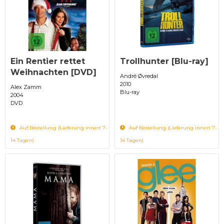
Ein Rentier rettet
Trollhunter [Blu-ray]
Weihnachten [DVD]
André Øvredal
2010
Alex Zamm
Blu-ray
2004
DVD
Auf Bestellung (Lieferung innert 7-
Auf Bestellung (Lieferung innert 7-
14 Tagen)
14 Tagen)