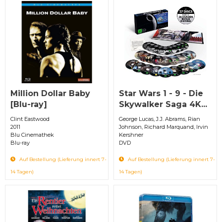
Million Dollar Baby
Star Wars 1 - 9 - Die
[Blu-ray]
Skywalker Saga 4K...
Clint Eastwood
George Lucas, J.J. Abrams, Rian
2011
Johnson, Richard Marquand, Irvin
Blu Cinemathek
Kershner
Blu-ray
DVD
Auf Bestellung (Lieferung innert 7-
Auf Bestellung (Lieferung innert 7-
14 Tagen)
14 Tagen)