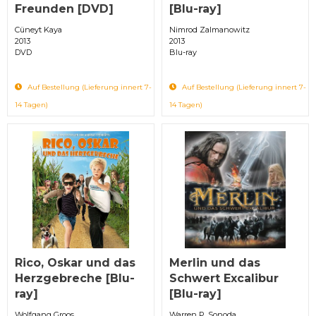
Freunden [DVD]
[Blu-ray]
Cüneyt Kaya
Nimrod Zalmanowitz
2013
2013
DVD
Blu-ray
Auf Bestellung (Lieferung innert 7-
Auf Bestellung (Lieferung innert 7-
14 Tagen)
14 Tagen)
Rico, Oskar und das
Merlin und das
Herzgebreche [Blu-
Schwert Excalibur
ray]
[Blu-ray]
Wolfgang Groos
Warren P. Sonoda