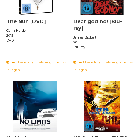
The Nun [DVD]
Dear god no! [Blu-
ray]
Corin Hardy
2019
James Bickert
DVD
2011
Blu-ray
Auf Bestellung (Lieferung innert 7-
Auf Bestellung (Lieferung innert 7-
14 Tagen)
14 Tagen)