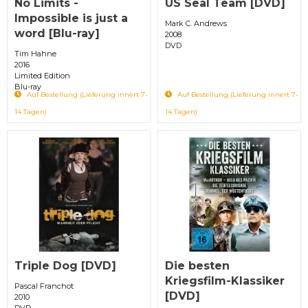
No Limits -
US Seal Team [DVD]
Impossible is just a
Mark C. Andrews
word [Blu-ray]
2008
DVD
Tim Hahne
2016
Limited Edition
Blu-ray
Auf Bestellung (Lieferung innert 7-
Auf Bestellung (Lieferung innert 7-
14 Tagen)
14 Tagen)
Triple Dog [DVD]
Die besten
Kriegsfilm-Klassiker
Pascal Franchot
[DVD]
2010
DVD