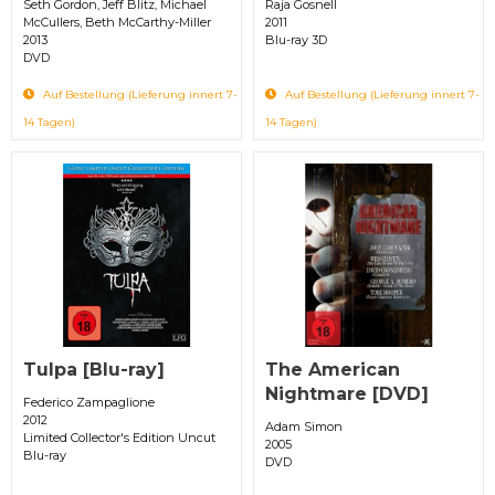
Seth Gordon, Jeff Blitz, Michael
Raja Gosnell
McCullers, Beth McCarthy-Miller
2011
2013
Blu-ray 3D
DVD
Auf Bestellung (Lieferung innert 7-
Auf Bestellung (Lieferung innert 7-
14 Tagen)
14 Tagen)
Tulpa [Blu-ray]
The American
Nightmare [DVD]
Federico Zampaglione
2012
Adam Simon
Limited Collector's Edition Uncut
2005
Blu-ray
DVD