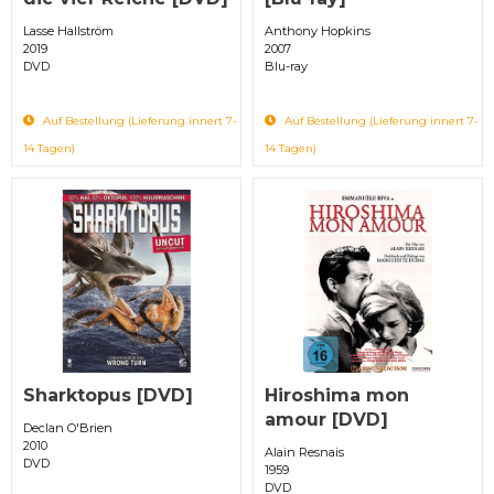
Lasse Hallström
Anthony Hopkins
2019
2007
DVD
Blu-ray
Auf Bestellung (Lieferung innert 7-
Auf Bestellung (Lieferung innert 7-
14 Tagen)
14 Tagen)
Sharktopus [DVD]
Hiroshima mon
amour [DVD]
Declan O'Brien
2010
Alain Resnais
DVD
1959
DVD