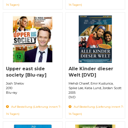
14 Tagen)
14 Tagen)
Upper east side
Alle Kinder dieser
society [Blu-ray]
Welt [DVD]
Josh Shelov
Mehdi Charef, Emir Kusturica,
2010
Spike Lee, Katia Lund, Jordan Scott
Blu-ray
2005
DVD
Auf Bestellung (Lieferung innert 7-
Auf Bestellung (Lieferung innert 7-
14 Tagen)
14 Tagen)