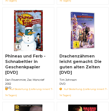
14 Tagen)
14 Tagen)
Phineas und Ferb -
Drachenzähmen
Schnabeltier in
leicht gemacht: Die
Geschenkpapier
guten alten Zeiten
[DVD]
[DVD]
Dan Povenmire, Zac Moncrief
Tim Johnson
2002
DVD
DVD
Auf Bestellung (Lieferung innert 7-
Auf Bestellung (Lieferung innert 7-
14 Tagen)
14 Tagen)