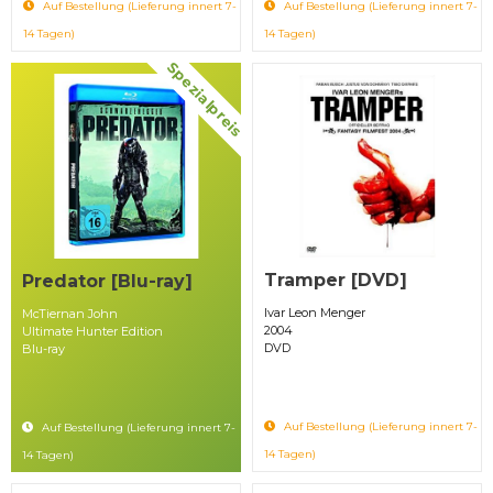
Auf Bestellung (Lieferung innert 7-
Auf Bestellung (Lieferung innert 7-
14 Tagen)
14 Tagen)
Spezialpreis
Tramper [DVD]
Predator [Blu-ray]
Ivar Leon Menger
McTiernan John
2004
Ultimate Hunter Edition
DVD
Blu-ray
Auf Bestellung (Lieferung innert 7-
Auf Bestellung (Lieferung innert 7-
14 Tagen)
14 Tagen)