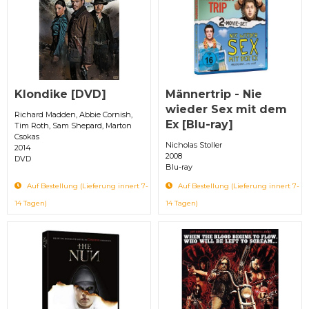
Klondike [DVD]
Männertrip - Nie
wieder Sex mit dem
Richard Madden, Abbie Cornish,
Ex [Blu-ray]
Tim Roth, Sam Shepard, Marton
Csokas
Nicholas Stoller
2014
2008
DVD
Blu-ray
Auf Bestellung (Lieferung innert 7-
Auf Bestellung (Lieferung innert 7-
14 Tagen)
14 Tagen)