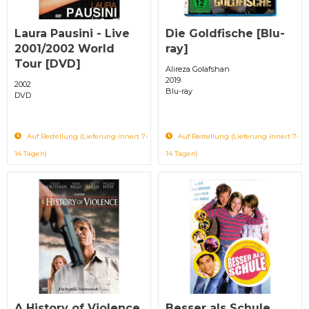
Laura Pausini - Live
Die Goldfische [Blu-
2001/2002 World
ray]
Tour [DVD]
Alireza Golafshan
2019
2002
Blu-ray
DVD
Auf Bestellung (Lieferung innert 7-
Auf Bestellung (Lieferung innert 7-
14 Tagen)
14 Tagen)
A History of Violence
Besser als Schule