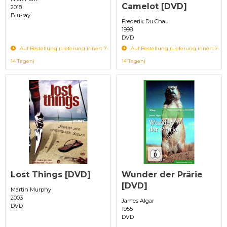
Camelot [DVD]
2018
Blu-ray
Frederik Du Chau
1998
DVD
Auf Bestellung (Lieferung innert 7-
Auf Bestellung (Lieferung innert 7-
14 Tagen)
14 Tagen)
Lost Things [DVD]
Wunder der Prärie
[DVD]
Martin Murphy
2003
James Algar
DVD
1955
DVD