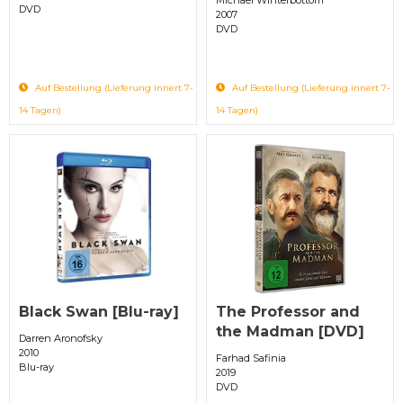
DVD
2007
DVD
Auf Bestellung (Lieferung innert 7-
Auf Bestellung (Lieferung innert 7-
14 Tagen)
14 Tagen)
Black Swan [Blu-ray]
The Professor and
the Madman [DVD]
Darren Aronofsky
2010
Farhad Safinia
Blu-ray
2019
DVD