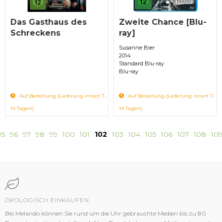
Das Gasthaus des
Zweite Chance [Blu-
Schreckens
ray]
Susanne Bier
2014
Standard Blu-ray
Blu-ray
Auf Bestellung (Lieferung innert 7-
Auf Bestellung (Lieferung innert 7-
14 Tagen)
14 Tagen)
95
96
97
98
99
100
101
102
103
104
105
106
107
108
10
ÖKOLOGISCH EINKAUFEN
Bei Melando können Sie rund um die Uhr gebrauchte Medien bis zu 80