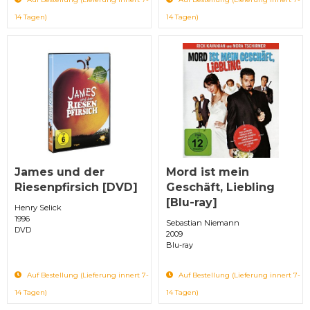
14 Tagen)
14 Tagen)
James und der
Mord ist mein
Riesenpfirsich [DVD]
Geschäft, Liebling
[Blu-ray]
Henry Selick
1996
Sebastian Niemann
DVD
2009
Blu-ray
Auf Bestellung (Lieferung innert 7-
Auf Bestellung (Lieferung innert 7-
14 Tagen)
14 Tagen)