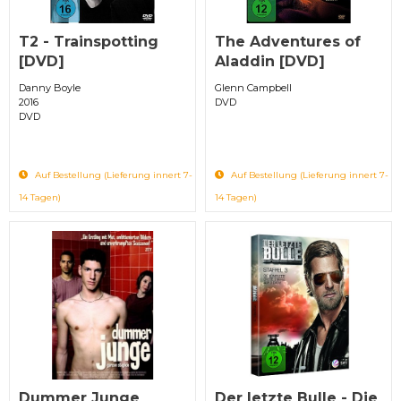
T2 - Trainspotting
The Adventures of
[DVD]
Aladdin [DVD]
Danny Boyle
Glenn Campbell
2016
DVD
DVD
Auf Bestellung (Lieferung innert 7-
Auf Bestellung (Lieferung innert 7-
14 Tagen)
14 Tagen)
Dummer Junge
Der letzte Bulle - Die