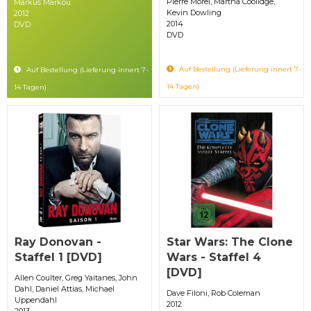
Pierre Morel, Martha Coolidge,
Markus Markou
Kevin Dowling
2012
2014
DVD
DVD
Auf Bestellung (Lieferung innert 7-
Auf Bestellung (Lieferung innert 7-
14 Tagen)
14 Tagen)
Ray Donovan -
Star Wars: The Clone
Staffel 1 [DVD]
Wars - Staffel 4
[DVD]
Allen Coulter, Greg Yaitanes, John
Dahl, Daniel Attias, Michael
Dave Filoni, Rob Coleman
Uppendahl
2012
2013