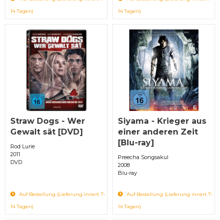
14 Tagen)
14 Tagen)
Straw Dogs - Wer
Siyama - Krieger aus
Gewalt sät [DVD]
einer anderen Zeit
[Blu-ray]
Rod Lurie
2011
Preecha Songsakul
DVD
2008
Blu-ray
Auf Bestellung (Lieferung innert 7-
Auf Bestellung (Lieferung innert 7-
14 Tagen)
14 Tagen)