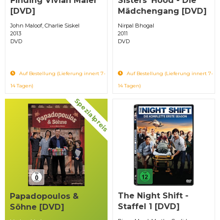
Finding Vivian Maier
Sisters' Hood - Die
[DVD]
Mädchengang [DVD]
John Maloof, Charlie Siskel
Nirpal Bhogal
2013
2011
DVD
DVD
Auf Bestellung (Lieferung innert 7-
Auf Bestellung (Lieferung innert 7-
14 Tagen)
14 Tagen)
Spezialpreis
The Night Shift -
Papadopoulos &
Staffel 1 [DVD]
Söhne [DVD]