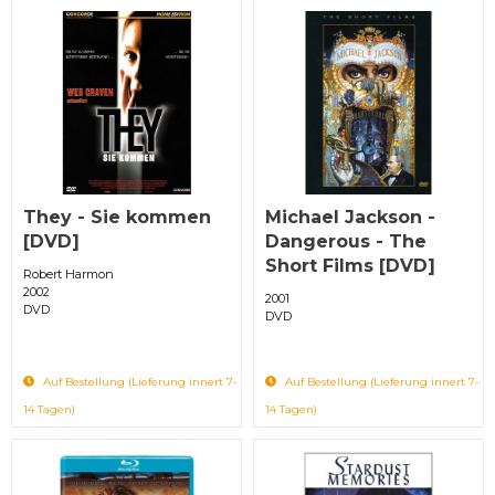
They - Sie kommen
Michael Jackson -
[DVD]
Dangerous - The
Short Films [DVD]
Robert Harmon
2002
2001
DVD
DVD
Auf Bestellung (Lieferung innert 7-
Auf Bestellung (Lieferung innert 7-
14 Tagen)
14 Tagen)