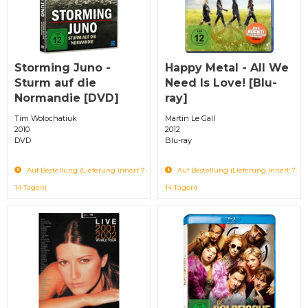
Storming Juno -
Happy Metal - All We
Sturm auf die
Need Is Love! [Blu-
Normandie [DVD]
ray]
Tim Wolochatiuk
Martin Le Gall
2010
2012
DVD
Blu-ray
Auf Bestellung (Lieferung innert 7-
Auf Bestellung (Lieferung innert 7-
14 Tagen)
14 Tagen)