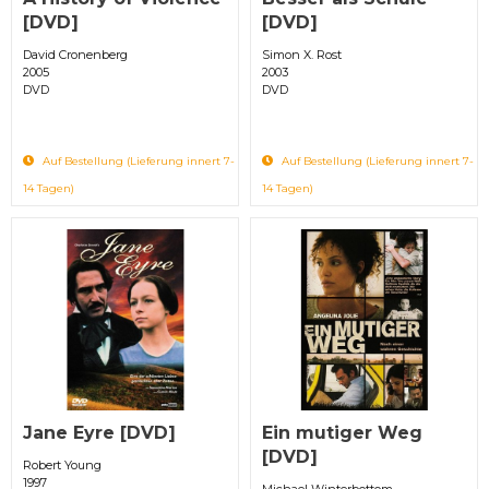
[DVD]
[DVD]
David Cronenberg
Simon X. Rost
2005
2003
DVD
DVD
Auf Bestellung (Lieferung innert 7-
Auf Bestellung (Lieferung innert 7-
14 Tagen)
14 Tagen)
Jane Eyre [DVD]
Ein mutiger Weg
[DVD]
Robert Young
1997
Michael Winterbottom