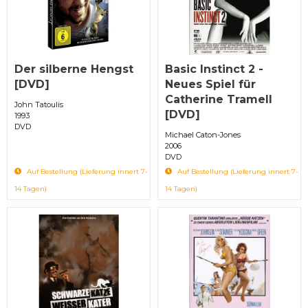
Der silberne Hengst
Basic Instinct 2 -
[DVD]
Neues Spiel für
Catherine Tramell
John Tatoulis
[DVD]
1993
DVD
Michael Caton-Jones
2006
DVD
Auf Bestellung (Lieferung innert 7-
Auf Bestellung (Lieferung innert 7-
14 Tagen)
14 Tagen)