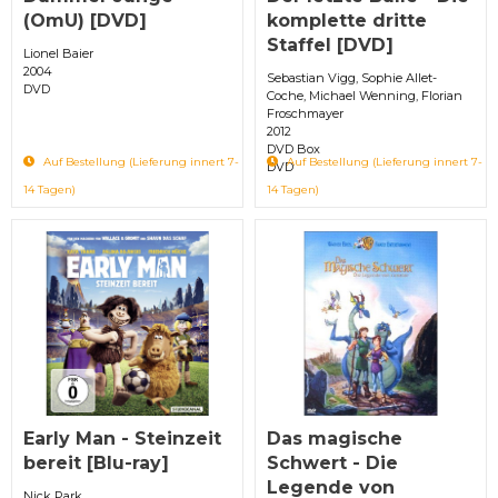
(OmU) [DVD]
komplette dritte
Staffel [DVD]
Lionel Baier
2004
Sebastian Vigg, Sophie Allet-
DVD
Coche, Michael Wenning, Florian
Froschmayer
2012
DVD Box
Auf Bestellung (Lieferung innert 7-
Auf Bestellung (Lieferung innert 7-
DVD
14 Tagen)
14 Tagen)
Early Man - Steinzeit
Das magische
bereit [Blu-ray]
Schwert - Die
Legende von
Nick Park