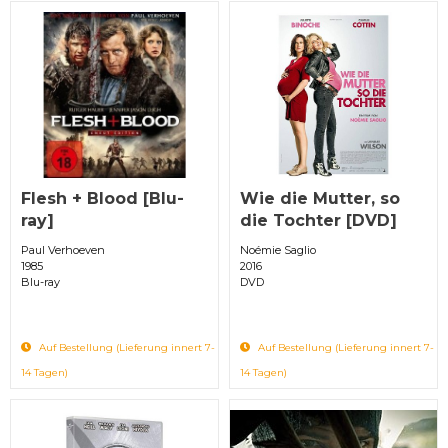
Flesh + Blood [Blu-
Wie die Mutter, so
ray]
die Tochter [DVD]
Paul Verhoeven
Noémie Saglio
1985
2016
Blu-ray
DVD
Auf Bestellung (Lieferung innert 7-
Auf Bestellung (Lieferung innert 7-
14 Tagen)
14 Tagen)