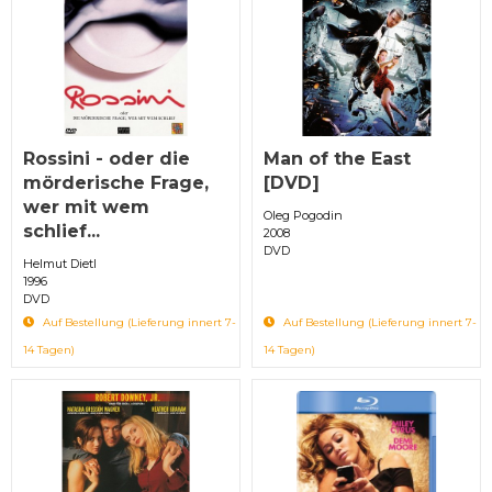
Rossini - oder die
Man of the East
mörderische Frage,
[DVD]
wer mit wem
Oleg Pogodin
schlief...
2008
DVD
Helmut Dietl
1996
DVD
Auf Bestellung (Lieferung innert 7-
Auf Bestellung (Lieferung innert 7-
14 Tagen)
14 Tagen)