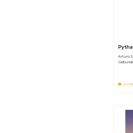
Pytha
Arturo S
Gebunde
Auf Be