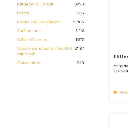
Ratgeber & Freizeit
9'470
Reisen
1'213
Romane & Erzählungen
9'983
Sachbücher
3'216
Schule & Lernen
1'672
Sozialwissenschaften, Recht &
3'187
Wirtschaft
Flitt
Zeitschriften
248
Anne He
Taschen
Auf Be