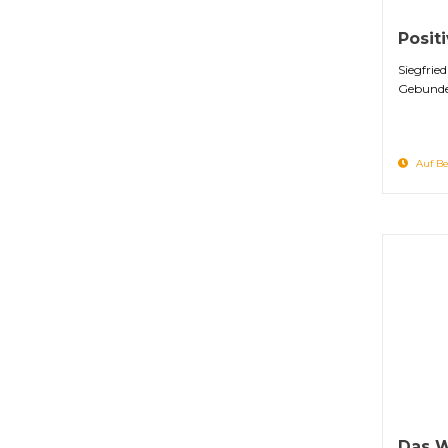
Posit
Siegfrie
Gebunde
Auf Be
Das 