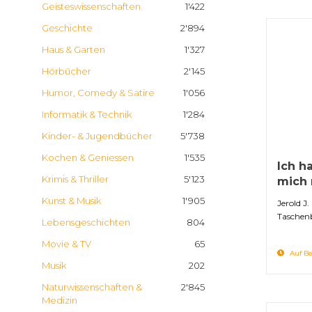
Geisteswissenschaften
1'422
Geschichte
2'894
Haus & Garten
1'327
Hörbücher
2'145
Humor, Comedy & Satire
1'056
Informatik & Technik
1'284
Kinder- & Jugendbücher
5'738
Kochen & Geniessen
1'535
Ich ha
Krimis & Thriller
5'123
mich 
Kunst & Musik
1'905
Jerold J
Taschen
Lebensgeschichten
804
Movie & TV
65
Auf Be
Musik
202
Naturwissenschaften &
2'845
Medizin