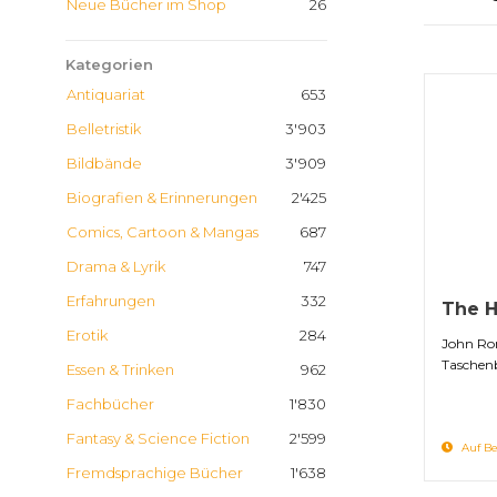
Neue Bücher im Shop
26
Kategorien
Antiquariat
653
Belletristik
3'903
Bildbände
3'909
Biografien & Erinnerungen
2'425
Comics, Cartoon & Mangas
687
Drama & Lyrik
747
Erfahrungen
332
The H
Erotik
284
John Ron
Taschen
Essen & Trinken
962
Fachbücher
1'830
Fantasy & Science Fiction
2'599
Auf Be
Fremdsprachige Bücher
1'638