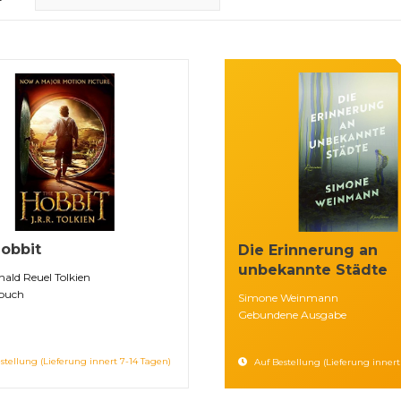
obbit
Die Erinnerung an
unbekannte Städte
ald Reuel Tolkien
buch
Simone Weinmann
Gebundene Ausgabe
stellung (Lieferung innert 7-14 Tagen)
Auf Bestellung (Lieferung innert