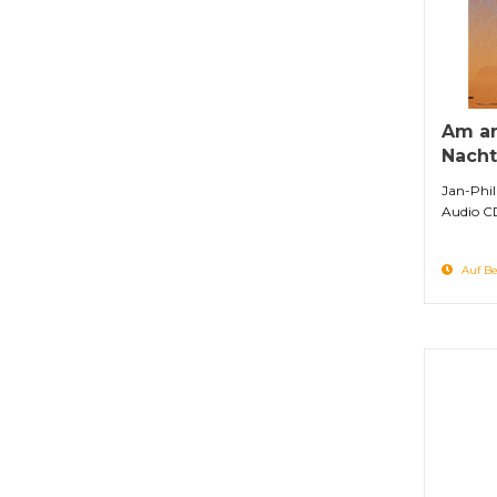
Am a
Nacht
Jan-Phil
Audio C
Auf Be