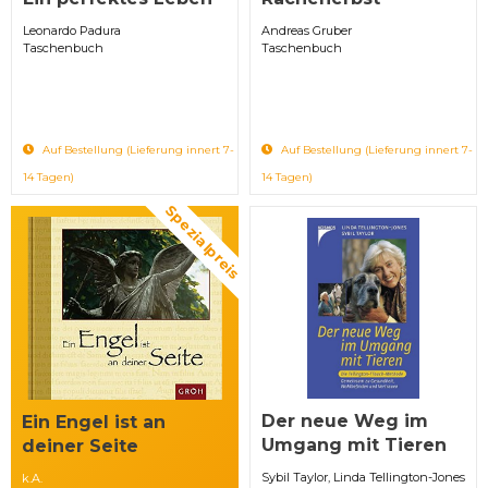
Leonardo Padura
Andreas Gruber
Taschenbuch
Taschenbuch
Auf Bestellung (Lieferung innert 7-
Auf Bestellung (Lieferung innert 7-
14 Tagen)
14 Tagen)
Spezialpreis
Der neue Weg im
Ein Engel ist an
Umgang mit Tieren
deiner Seite
Sybil Taylor, Linda Tellington-Jones
k.A.