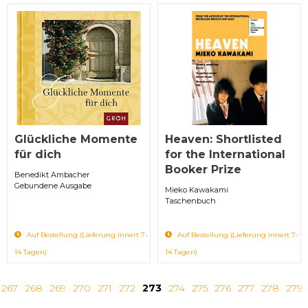
Glückliche Momente
Heaven: Shortlisted
für dich
for the International
Booker Prize
Benedikt Ambacher
Gebundene Ausgabe
Mieko Kawakami
Taschenbuch
Auf Bestellung (Lieferung innert 7-
Auf Bestellung (Lieferung innert 7-
14 Tagen)
14 Tagen)
267
268
269
270
271
272
273
274
275
276
277
278
279