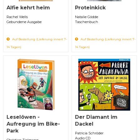
Alfie kehrt heim
Proteinkick
Rachel Wells
Natalie Gödde
Gebundene Ausgabe
Taschenbuch
Auf Bestellung (Lieferung innert 7-
Auf Bestellung (Lieferung innert 7-
14 Tagen)
14 Tagen)
Leselöwen -
Der Diamant im
Aufregung im Bike-
Dackel
Park
Patricia Schröder
Audio CD
Christian Tielmann