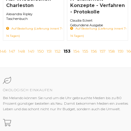
Charleston
Konzepte - Verfahren
- Protokolle
Alexandra Ripley
Taschenbuch
Claudia Eckert
Gebundene Ausgabe
Auf Bestellung (Lieferung innert 7-
Auf Bestellung (Lieferung innert 7-
14 Tagen)
14 Tagen)
146
147
148
149
150
151
152
153
154
155
156
157
158
159
16
ÖKOLOGISCH EINKAUFEN
Bei Melando können Sie rund um die Uhr gebrauchte Medien bis zu 80
Prozent günstiger bestellen als Neu. Damit bekommen Medien ein zweites
Leben und das schont nicht nur Ihr Budget, sondern auch die Umwelt.