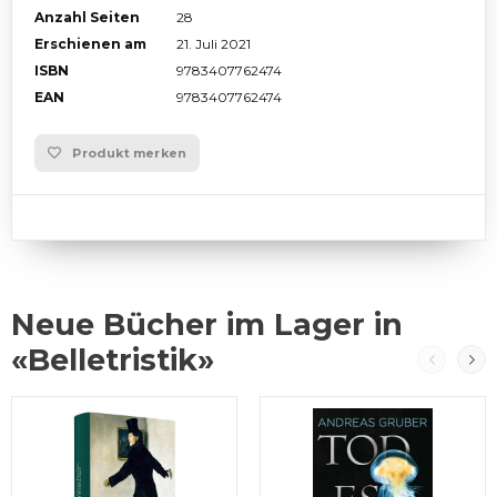
Anzahl Seiten
28
Erschienen am
21. Juli 2021
ISBN
9783407762474
EAN
9783407762474
Produkt merken
Neue Bücher im Lager in
«Belletristik»