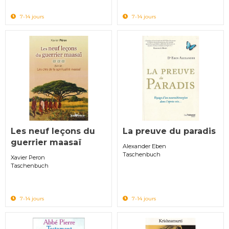
7-14 jours
7-14 jours
Les neuf leçons du
La preuve du paradis
guerrier maasaï
Alexander Eben
Taschenbuch
Xavier Peron
Taschenbuch
7-14 jours
7-14 jours