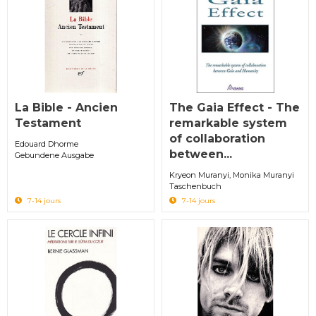
La Bible - Ancien
The Gaia Effect - The
Testament
remarkable system
of collaboration
Edouard Dhorme
between...
Gebundene Ausgabe
Kryeon Muranyi, Monika Muranyi
Taschenbuch
7-14 jours
7-14 jours