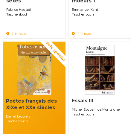
sexes
moeurs 1
Fabrice Hadjadj
Emmanuel Kant
Taschenbuch
Taschenbuch
7-14 jours
7-14 jours
Prix spécial
Essais III
Poètes français des
XIXe et XXe siècles
Michel Eyquem de Montaigne
Taschenbuch
Daniel Leuwers
Taschenbuch