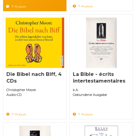
7-14 jours
7-14 jours
Die Bibel nach Biff, 4
La Bible - écrits
CDs
intertestamentaires
Christopher Moore
k.A.
Audio-CD
Gebundene Ausgabe
7-14 jours
7-14 jours