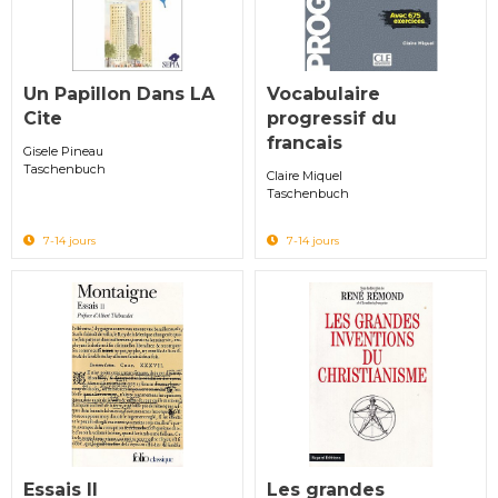
Un Papillon Dans LA
Vocabulaire
Cite
progressif du
francais
Gisele Pineau
Taschenbuch
Claire Miquel
Taschenbuch
7-14 jours
7-14 jours
Essais II
Les grandes