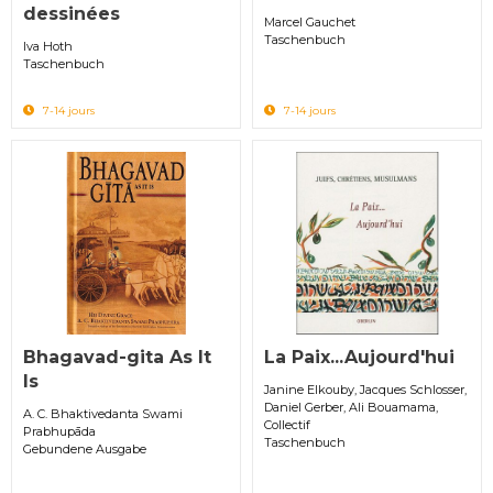
dessinées
Marcel Gauchet
Taschenbuch
Iva Hoth
Taschenbuch
7-14 jours
7-14 jours
Bhagavad-gita As It
La Paix...Aujourd'hui
Is
Janine Elkouby, Jacques Schlosser,
Daniel Gerber, Ali Bouamama,
A. C. Bhaktivedanta Swami
Collectif
Prabhupāda
Taschenbuch
Gebundene Ausgabe