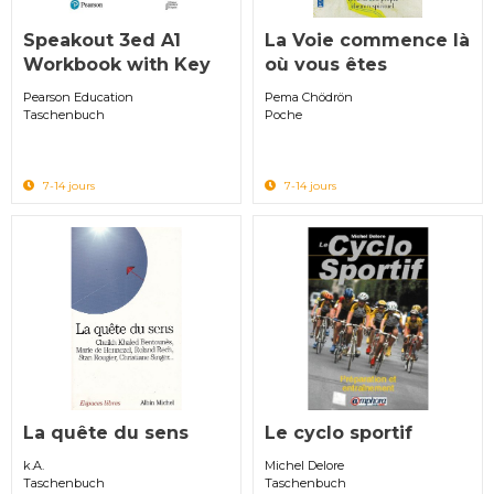
Speakout 3ed A1
La Voie commence là
Workbook with Key
où vous êtes
Pearson Education
Pema Chödrön
Taschenbuch
Poche
7-14 jours
7-14 jours
La quête du sens
Le cyclo sportif
k.A.
Michel Delore
Taschenbuch
Taschenbuch