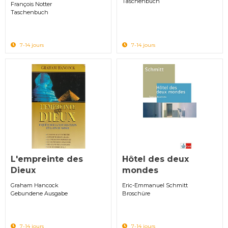
Taschenbuch
François Notter
Taschenbuch
7-14 jours
7-14 jours
L'empreinte des
Hôtel des deux
Dieux
mondes
Graham Hancock
Eric-Emmanuel Schmitt
Gebundene Ausgabe
Broschüre
7-14 jours
7-14 jours