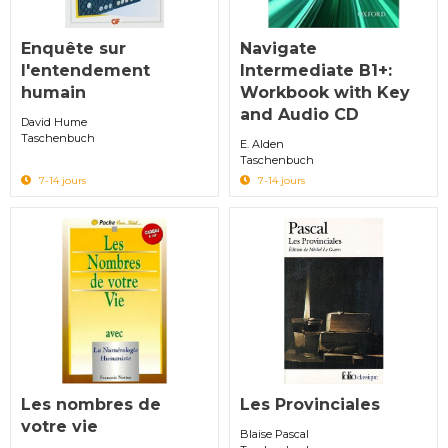
Enquête sur
Navigate
l'entendement
Intermediate B1+:
humain
Workbook with Key
and Audio CD
David Hume
Taschenbuch
E. Alden
Taschenbuch
7-14 jours
7-14 jours
Les nombres de
Les Provinciales
votre vie
Blaise Pascal