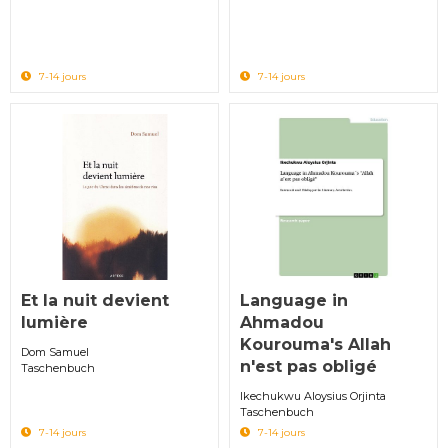
7-14 jours
7-14 jours
Et la nuit devient
Language in
lumière
Ahmadou
Kourouma's Allah
Dom Samuel
n'est pas obligé
Taschenbuch
Ikechukwu Aloysius Orjinta
Taschenbuch
7-14 jours
7-14 jours