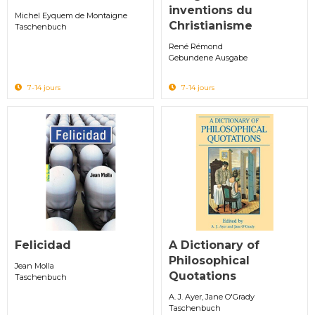
inventions du
Michel Eyquem de Montaigne
Christianisme
Taschenbuch
René Rémond
Gebundene Ausgabe
7-14 jours
7-14 jours
Felicidad
A Dictionary of
Philosophical
Jean Molla
Quotations
Taschenbuch
A. J. Ayer, Jane O'Grady
Taschenbuch