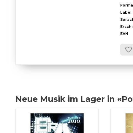
Forma
Label
Sprac
Ersch
EAN
Neue Musik im Lager in «P