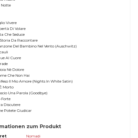
i Notte
glio Vivere
ibertà Di Volare
ita Che Seduce
Storia Da Raccontare
Canzone Del Bambino Nel Vento (Auschwitz)
cauli
ue Al Cuore
trade
ioia Nè Dolore
Nome Che Non Hai
Difeso Il Mio Amore (Nights In White Satin)
 È Morto
Lascio Una Parola (Goodbye)
o Forte
za Discutere
e Potete Giudicar
rmationen zum Produkt
ret
Nomadi