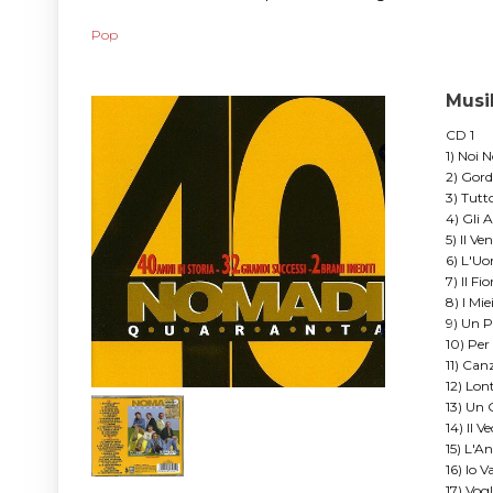
Pop
Musi
CD 1
1) Noi 
2) Gor
3) Tutt
4) Gli A
5) Il Ve
6) L'U
7) Il Fi
8) I Mie
9) Un 
10) Pe
11) Ca
12) Lon
13) Un 
14) Il 
15) L'A
16) Io 
17) Vog