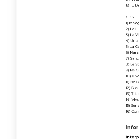
18) E D
CD 2
1) Io Vo
2) La L
3) La V
4) Una 
5) La 
6) Nara
7) Sang
8) Le S
9) Nè G
10) Il 
11) Ho 
12) Dio
13) Ti 
14) VIv
15) Sen
16) Com
Info
Interp