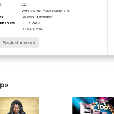
t
CD
Wmi (Warner Music Switzerland)
he
Deutsch, Französisch
ienen am
6. Juni 2003
5050466579621
Produkt merken
op»