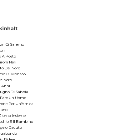
kinhalt
Non Ci Saremo
don
o A Posto
ironi Neri
nto Del Nord
omo Di Monaco
ore Nero
i Anni
Pugno Di Sabbia
r Fare Un Uomo
nzone Per Un'Amica
tano
Giorno Insieme
Vecchio E Il Bambino
ngelo Caduto
Vagabondo
lio Ridere