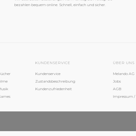
bezahlen bequem online. Schnell, einfach und sicher.
KUNDENSERVICE
ÜBER UNS
Bücher
Kundenservice
Melando AG
Filme
Zustandsbeschreibung
Jobs
Musik
Kundenzufriedenheit
AGB
 Games
Impressum /