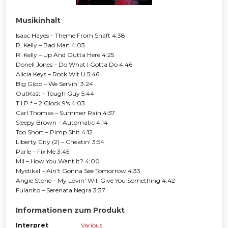
Musikinhalt
Isaac Hayes – Theme From Shaft 4:38
R. Kelly – Bad Man 4:03
R. Kelly – Up And Outta Here 4:25
Donell Jones – Do What I Gotta Do 4:46
Alicia Keys – Rock Wit U 5:46
Big Gipp – We Servin' 3:24
OutKast – Tough Guy 5:44
T.I.P.* – 2 Glock 9's 4:03
Carl Thomas – Summer Rain 4:57
Sleepy Brown – Automatic 4:14
Too Short – Pimp Shit 4:12
Liberty City (2) – Cheatin' 3:54
Parle – Fix Me 3:45
Mil – How You Want It? 4:00
Mystikal – Ain't Gonna See Tomorrow 4:33
Angie Stone – My Lovin' Will Give You Something 4:42
Fulanito – Serenata Negra 3:37
Informationen zum Produkt
Interpret
Various