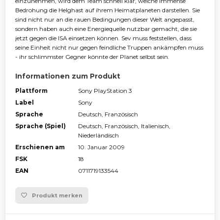
einzunehmen, wird dem Team schnell klar, welche immense
Bedrohung die Helghast auf ihrem Heimatplaneten darstellen. Sie
sind nicht nur an die rauen Bedingungen dieser Welt angepasst,
sondern haben auch eine Energiequelle nutzbar gemacht, die sie
jetzt gegen die ISA einsetzen können. Sev muss feststellen, dass
seine Einheit nicht nur gegen feindliche Truppen ankämpfen muss
- ihr schlimmster Gegner könnte der Planet selbst sein.
Informationen zum Produkt
Plattform
Sony PlayStation 3
Label
Sony
Sprache
Deutsch, Französisch
Sprache (Spiel)
Deutsch, Französisch, Italienisch,
Niederländisch
Erschienen am
10. Januar 2009
FSK
18
EAN
0711719133544
Produkt merken