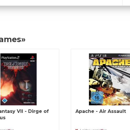
Games»
antasy VII - Dirge of
Apache - Air Assault
us