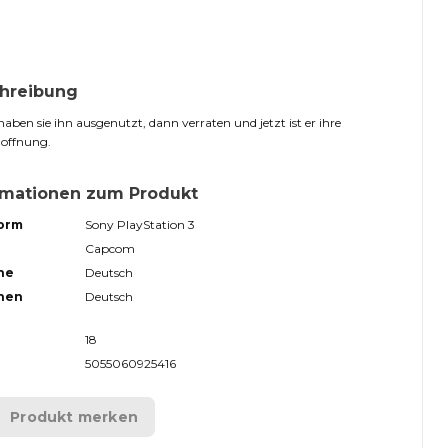
hreibung
haben sie ihn ausgenutzt, dann verraten und jetzt ist er ihre
Hoffnung.
rmationen zum Produkt
form
Sony PlayStation 3
Capcom
he
Deutsch
hen
Deutsch
18
5055060925416
Produkt merken