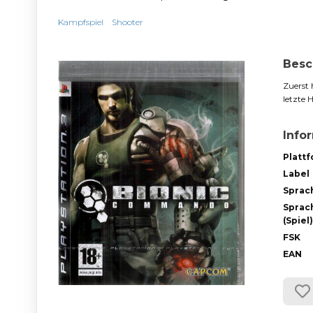
Kampfspiel
Shooter
Besc
Zuerst 
letzte 
Info
Platt
Label
Sprac
Sprac
(Spiel)
FSK
EAN