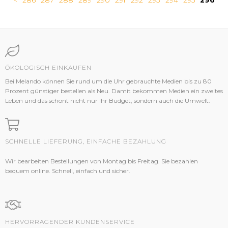
<
286
287
288
289
290
291
292
293
294
295
296
ÖKOLOGISCH EINKAUFEN
Bei Melando können Sie rund um die Uhr gebrauchte Medien bis zu 80
Prozent günstiger bestellen als Neu. Damit bekommen Medien ein zweites
Leben und das schont nicht nur Ihr Budget, sondern auch die Umwelt.
SCHNELLE LIEFERUNG, EINFACHE BEZAHLUNG
Wir bearbeiten Bestellungen von Montag bis Freitag. Sie bezahlen
bequem online. Schnell, einfach und sicher.
HERVORRAGENDER KUNDENSERVICE