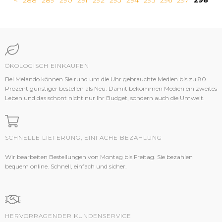
<
288
289
290
291
292
293
294
295
296
297
298
ÖKOLOGISCH EINKAUFEN
Bei Melando können Sie rund um die Uhr gebrauchte Medien bis zu 80
Prozent günstiger bestellen als Neu. Damit bekommen Medien ein zweites
Leben und das schont nicht nur Ihr Budget, sondern auch die Umwelt.
SCHNELLE LIEFERUNG, EINFACHE BEZAHLUNG
Wir bearbeiten Bestellungen von Montag bis Freitag. Sie bezahlen
bequem online. Schnell, einfach und sicher.
HERVORRAGENDER KUNDENSERVICE