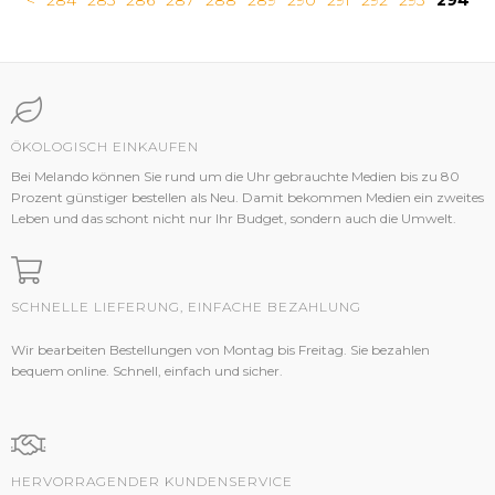
<
284
285
286
287
288
289
290
291
292
293
294
ÖKOLOGISCH EINKAUFEN
Bei Melando können Sie rund um die Uhr gebrauchte Medien bis zu 80
Prozent günstiger bestellen als Neu. Damit bekommen Medien ein zweites
Leben und das schont nicht nur Ihr Budget, sondern auch die Umwelt.
SCHNELLE LIEFERUNG, EINFACHE BEZAHLUNG
Wir bearbeiten Bestellungen von Montag bis Freitag. Sie bezahlen
bequem online. Schnell, einfach und sicher.
HERVORRAGENDER KUNDENSERVICE