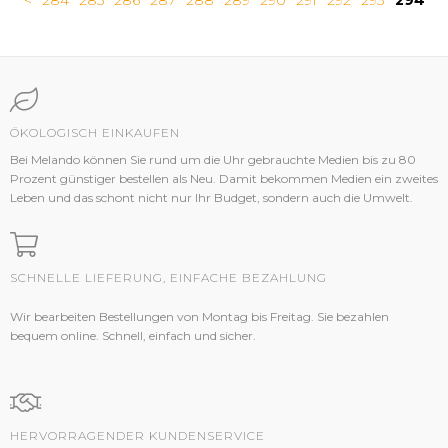
<
284
285
286
287
288
289
290
291
292
293
294
ÖKOLOGISCH EINKAUFEN
Bei Melando können Sie rund um die Uhr gebrauchte Medien bis zu 80
Prozent günstiger bestellen als Neu. Damit bekommen Medien ein zweites
Leben und das schont nicht nur Ihr Budget, sondern auch die Umwelt.
SCHNELLE LIEFERUNG, EINFACHE BEZAHLUNG
Wir bearbeiten Bestellungen von Montag bis Freitag. Sie bezahlen
bequem online. Schnell, einfach und sicher.
HERVORRAGENDER KUNDENSERVICE