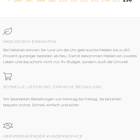
<
286
287
288
289
290
291
292
293
294
295
296
ÖKOLOGISCH EINKAUFEN
Bei Melando können Sie rund um die Uhr gebrauchte Medien bis zu 80
Prozent günstiger bestellen als Neu. Damit bekommen Medien ein zweites
Leben und das schont nicht nur Ihr Budget, sondern auch die Umwelt.
SCHNELLE LIEFERUNG, EINFACHE BEZAHLUNG
Wir bearbeiten Bestellungen von Montag bis Freitag. Sie bezahlen
bequem online. Schnell, einfach und sicher.
HERVORRAGENDER KUNDENSERVICE