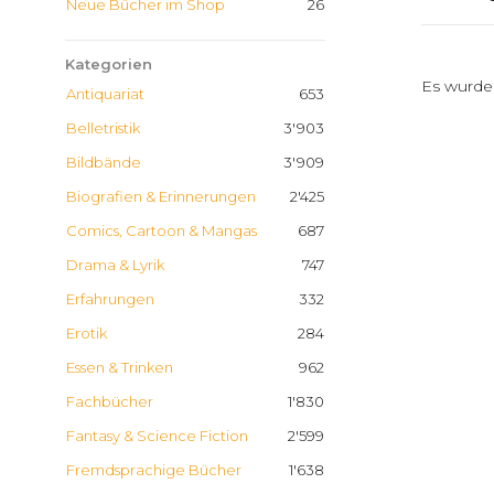
Neue Bücher im Shop
26
Kategorien
Es wurde
Antiquariat
653
Belletristik
3'903
Bildbände
3'909
Biografien & Erinnerungen
2'425
Comics, Cartoon & Mangas
687
Drama & Lyrik
747
Erfahrungen
332
Erotik
284
Essen & Trinken
962
Fachbücher
1'830
Fantasy & Science Fiction
2'599
Fremdsprachige Bücher
1'638