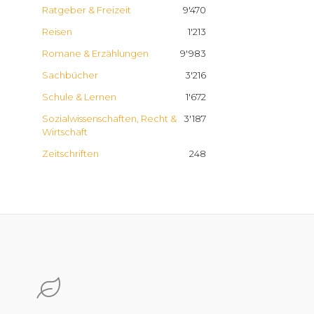
Ratgeber & Freizeit
9'470
Reisen
1'213
Romane & Erzählungen
9'983
Sachbücher
3'216
Schule & Lernen
1'672
Sozialwissenschaften, Recht &
3'187
Wirtschaft
Zeitschriften
248