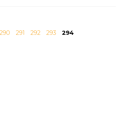
290
291
292
293
294