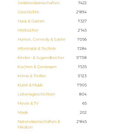
Geisteswissenschaften
1'422
Geschichte
2'894
Haus & Garten
1'327
Hörbücher
2'145
Humor, Comedy & Satire
1'056
Informatik & Technik
1'284
Kinder- & Jugendbücher
5'738
Kochen & Geniessen
1'535
Krimis & Thriller
5'123
Kunst & Musik
1'905
Lebensgeschichten
804
Movie & TV
65
Musik
202
Naturwissenschaften &
2'845
Medizin