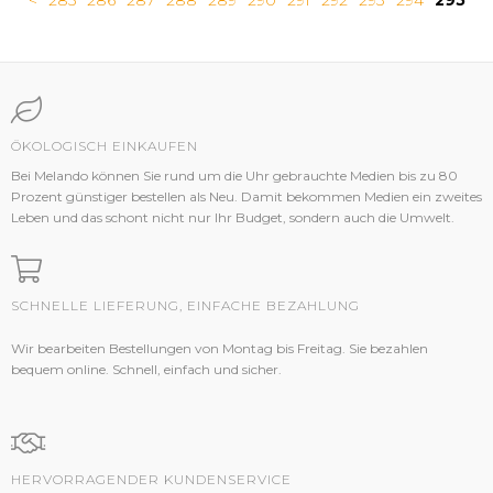
<
285
286
287
288
289
290
291
292
293
294
295
ÖKOLOGISCH EINKAUFEN
Bei Melando können Sie rund um die Uhr gebrauchte Medien bis zu 80
Prozent günstiger bestellen als Neu. Damit bekommen Medien ein zweites
Leben und das schont nicht nur Ihr Budget, sondern auch die Umwelt.
SCHNELLE LIEFERUNG, EINFACHE BEZAHLUNG
Wir bearbeiten Bestellungen von Montag bis Freitag. Sie bezahlen
bequem online. Schnell, einfach und sicher.
HERVORRAGENDER KUNDENSERVICE