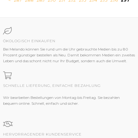
<
287
288
289
290
291
292
293
294
295
296
297
ÖKOLOGISCH EINKAUFEN
Bei Melando können Sie rund um die Uhr gebrauchte Medien bis zu 80
Prozent günstiger bestellen als Neu. Damit bekommen Medien ein zweites
Leben und das schont nicht nur Ihr Budget, sondern auch die Umwelt.
SCHNELLE LIEFERUNG, EINFACHE BEZAHLUNG
Wir bearbeiten Bestellungen von Montag bis Freitag. Sie bezahlen
bequem online. Schnell, einfach und sicher.
HERVORRAGENDER KUNDENSERVICE