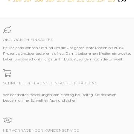
<
286
287
288
289
290
291
292
293
294
295
296
ÖKOLOGISCH EINKAUFEN
Bei Melando können Sie rund um die Uhr gebrauchte Medien bis zu 80
Prozent günstiger bestellen als Neu. Damit bekommen Medien ein zweites
Leben und das schont nicht nur Ihr Budget, sondern auch die Umwelt.
SCHNELLE LIEFERUNG, EINFACHE BEZAHLUNG
Wir bearbeiten Bestellungen von Montag bis Freitag. Sie bezahlen
bequem online. Schnell, einfach und sicher.
HERVORRAGENDER KUNDENSERVICE