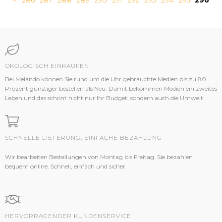
<
286
287
288
289
290
291
292
293
294
295
296
ÖKOLOGISCH EINKAUFEN
Bei Melando können Sie rund um die Uhr gebrauchte Medien bis zu 80
Prozent günstiger bestellen als Neu. Damit bekommen Medien ein zweites
Leben und das schont nicht nur Ihr Budget, sondern auch die Umwelt.
SCHNELLE LIEFERUNG, EINFACHE BEZAHLUNG
Wir bearbeiten Bestellungen von Montag bis Freitag. Sie bezahlen
bequem online. Schnell, einfach und sicher.
HERVORRAGENDER KUNDENSERVICE