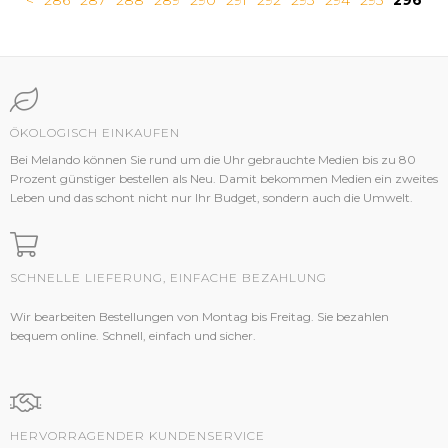
<
286
287
288
289
290
291
292
293
294
295
296
ÖKOLOGISCH EINKAUFEN
Bei Melando können Sie rund um die Uhr gebrauchte Medien bis zu 80
Prozent günstiger bestellen als Neu. Damit bekommen Medien ein zweites
Leben und das schont nicht nur Ihr Budget, sondern auch die Umwelt.
SCHNELLE LIEFERUNG, EINFACHE BEZAHLUNG
Wir bearbeiten Bestellungen von Montag bis Freitag. Sie bezahlen
bequem online. Schnell, einfach und sicher.
HERVORRAGENDER KUNDENSERVICE