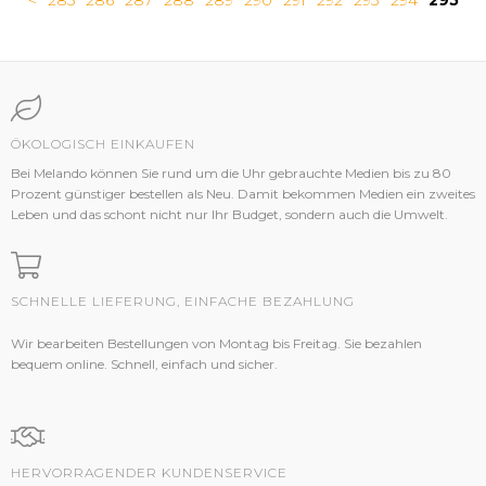
<
285
286
287
288
289
290
291
292
293
294
295
ÖKOLOGISCH EINKAUFEN
Bei Melando können Sie rund um die Uhr gebrauchte Medien bis zu 80
Prozent günstiger bestellen als Neu. Damit bekommen Medien ein zweites
Leben und das schont nicht nur Ihr Budget, sondern auch die Umwelt.
SCHNELLE LIEFERUNG, EINFACHE BEZAHLUNG
Wir bearbeiten Bestellungen von Montag bis Freitag. Sie bezahlen
bequem online. Schnell, einfach und sicher.
HERVORRAGENDER KUNDENSERVICE