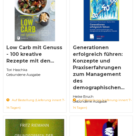
Low Carb mit Genuss
Generationen
- 100 kreative
erfolgreich führen:
Rezepte mit den...
Konzepte und
Praxiserfahrungen
Tori Haschka
zum Management
Gebundene Ausgabe
des
demographischen...
Heike Bruch
Auf Bestellung (Lieferung innert 7-
Auf Bestellung (Lieferung innert 7-
Gebundene Ausgabe
14 Tagen)
14 Tagen)