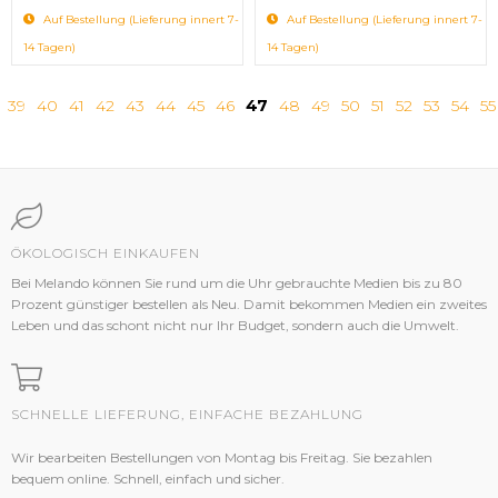
Auf Bestellung (Lieferung innert 7-
Auf Bestellung (Lieferung innert 7-
14 Tagen)
14 Tagen)
39
40
41
42
43
44
45
46
47
48
49
50
51
52
53
54
55
ÖKOLOGISCH EINKAUFEN
Bei Melando können Sie rund um die Uhr gebrauchte Medien bis zu 80
Prozent günstiger bestellen als Neu. Damit bekommen Medien ein zweites
Leben und das schont nicht nur Ihr Budget, sondern auch die Umwelt.
SCHNELLE LIEFERUNG, EINFACHE BEZAHLUNG
Wir bearbeiten Bestellungen von Montag bis Freitag. Sie bezahlen
bequem online. Schnell, einfach und sicher.