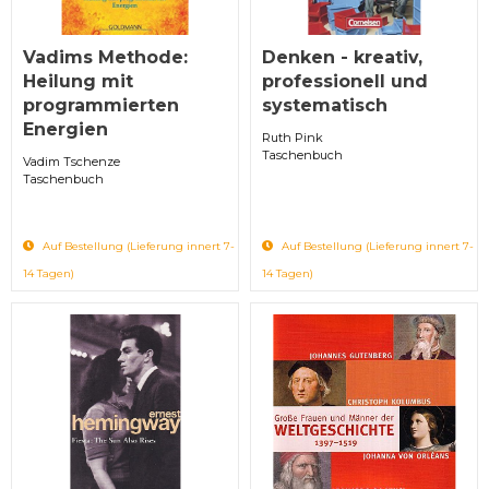
Vadims Methode:
Denken - kreativ,
Heilung mit
professionell und
programmierten
systematisch
Energien
Ruth Pink
Taschenbuch
Vadim Tschenze
Taschenbuch
Auf Bestellung (Lieferung innert 7-
Auf Bestellung (Lieferung innert 7-
14 Tagen)
14 Tagen)