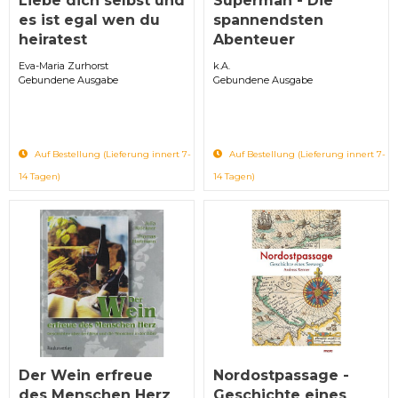
Liebe dich selbst und
Superman - Die
es ist egal wen du
spannendsten
heiratest
Abenteuer
Eva-Maria Zurhorst
k.A.
Gebundene Ausgabe
Gebundene Ausgabe
Auf Bestellung (Lieferung innert 7-
Auf Bestellung (Lieferung innert 7-
14 Tagen)
14 Tagen)
Der Wein erfreue
Nordostpassage -
des Menschen Herz
Geschichte eines