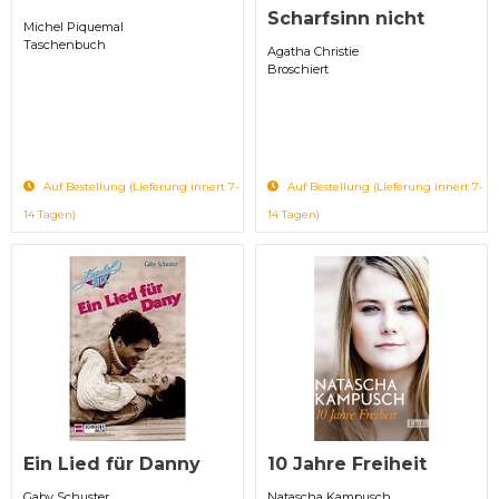
Scharfsinn nicht
Michel Piquemal
Taschenbuch
Agatha Christie
Broschiert
Auf Bestellung (Lieferung innert 7-
Auf Bestellung (Lieferung innert 7-
14 Tagen)
14 Tagen)
Ein Lied für Danny
10 Jahre Freiheit
Gaby Schuster
Natascha Kampusch