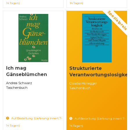
14 Tagen)
14 Tagen)
Spezialpreis
Ich mag
Strukturierte
Gänseblümchen
Verantwortungslosigkei
Andrea Schwarz
Claudia Honegger
Taschenbuch
Taschenbuch
Auf Bestellung (Lieferung innert 7-
Auf Bestellung (Lieferung innert 7-
14 Tagen)
14 Tagen)